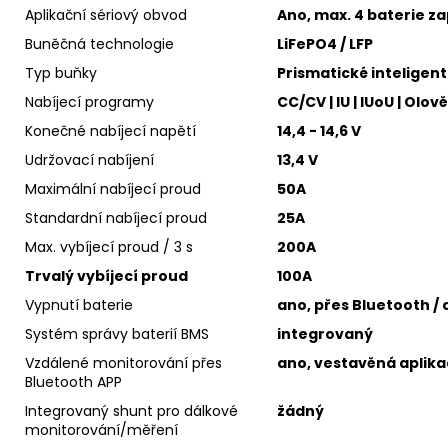
Aplikační sériový obvod
Ano, max. 4 baterie za
Buněčná technologie
LiFePO4 / LFP
Typ buňky
Prismatické inteligen
Nabíjecí programy
CC/CV | IU | IUoU | Ol
Konečné nabíjecí napětí
14,4 - 14,6 V
Udržovací nabíjení
13,4 V
Maximální nabíjecí proud
50A
Standardní nabíjecí proud
25A
Max. vybíjecí proud / 3 s
200A
Trvalý vybíjecí proud
100A
Vypnutí baterie
ano, přes Bluetooth / 
Systém správy baterií BMS
integrovaný
Vzdálené monitorování přes
ano, vestavěná aplik
Bluetooth APP
Integrovaný shunt pro dálkové
žádný
monitorování/měření