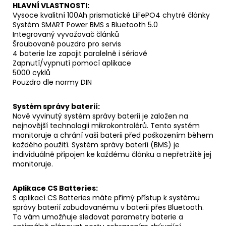
HLAVNÍ VLASTNOSTI:
Vysoce kvalitní 100Ah prismatické LiFePO4 chytré články
Systém SMART Power BMS s Bluetooth 5.0
Integrovaný vyvažovač článků
Šroubované pouzdro pro servis
4 baterie lze zapojit paralelně i sériově
Zapnutí/vypnutí pomocí aplikace
5000 cyklů
Pouzdro dle normy DIN
Systém správy baterií:
Nově vyvinutý systém správy baterií je založen na
nejnovější technologii mikrokontrolérů. Tento systém
monitoruje a chrání vaši baterii před poškozením během
každého použití. Systém správy baterií (BMS) je
individuálně připojen ke každému článku a nepřetržitě jej
monitoruje.
Aplikace CS Batteries:
S aplikací CS Batteries máte přímý přístup k systému
správy baterií zabudovanému v baterii přes Bluetooth.
To vám umožňuje sledovat parametry baterie a