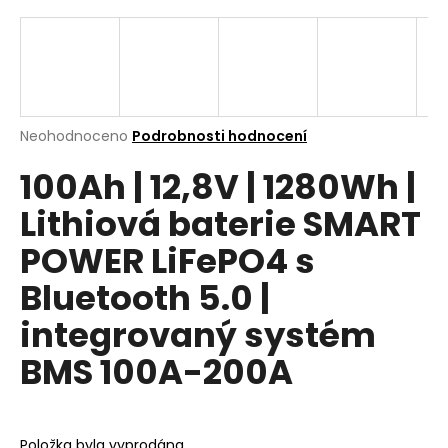
a
j
í
t
?
Průměrné
Neohodnoceno
Podrobnosti hodnocení
hodnocení
100Ah | 12,8V | 1280Wh |
produktu
je
Lithiová baterie SMART
0,0
z
Hledat
POWER LiFePO4 s
5
hvězdiček.
Bluetooth 5.0 |
D
integrovaný systém
o
BMS 100A-200A
p
o
r
u
Položka byla vyprodána…