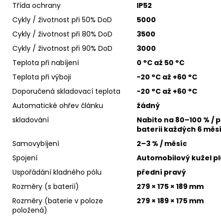
Třída ochrany
IP52
Cykly / životnost při 50% DoD
5000
Cykly / životnost při 80% DoD
3500
Cykly / životnost při 90% DoD
3000
Teplota při nabíjení
0 °C až 50 °C
Teplota při výboji
-20 °C až +60 °C
Doporučená skladovací teplota
-20 °C až +60 °C
Automatické ohřev článku
žádný
skladování
Nabito na 80–100 % / p
baterii každých 6 měs
Samovybíjení
2–3 % / měsíc
Spojení
Automobilový kužel pl
Uspořádání kladného pólu
přední pravý
Rozměry (s baterií)
279 × 175 × 189 mm
Rozměry (baterie v poloze
279 × 189 × 175 mm
položená)