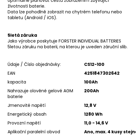
optimálně plánovat cestu zobrazením zbývající
životnosti baterie.
Data lze pohodlně zobrazit na chytrém telefonu nebo
tabletu (Android / iOS).
5letá záruka
Jako výrobce poskytuje FORSTER INDIVIDUAL BATTERIES
5letou záruku na baterii, na kterou je uveden záruční slib.
Údaje / Číslo objednávky:
CS12-100
EAN
4251847302642
kapacita
100Ah
Nahrazuje olověné gelové AGM
200Ah
baterie
Jmenovité napětí
12,8 V
Energetický obsah
1280 Wh
Provozní napětí
11,0 - 14,6 V
Aplikační paralelní obvod
Ano, max. 4 kusy stej