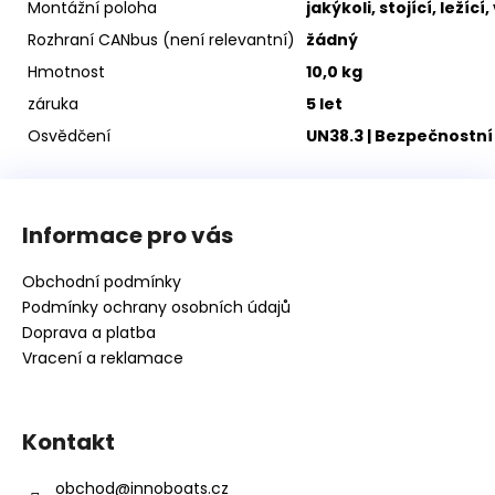
Montážní poloha
jakýkoli, stojící, ležíc
Rozhraní CANbus (není relevantní)
žádný
Hmotnost
10,0 kg
záruka
5 let
Osvědčení
UN38.3 | Bezpečnostní li
Z
á
Informace pro vás
p
a
Obchodní podmínky
t
Podmínky ochrany osobních údajů
í
Doprava a platba
Vracení a reklamace
Kontakt
obchod
@
innoboats.cz