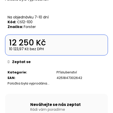
č
u
j
e
Na objednávku 7-10 dní
Kód:
CS12-100
m
Značka:
Forster
e
12 250 Kč
NAFUKOVACÍ
ČLUN
10 123,97 Kč bez DPH
WILLIS
Měrná
BOATS
cena:
RY-
Zeptat se
BD270
V
Kategorie
:
Příslušenství
ZELENÉ
BARVĚ
EAN
:
4251847302642
SE
Položka byla vyprodána…
SKLÁDACÍ
DŘEVĚNOU
PODLAHOU
14
Neváhejte se nás zeptat
890
Rádi vám poradíme
Kč