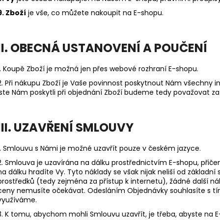
9. Zboží
je vše, co můžete nakoupit na E-shopu.
II. OBECNÁ USTANOVENÍ A POUČENÍ
1. Koupě Zboží je možná jen přes webové rozhraní E-shopu.
2. Při nákupu Zboží je Vaše povinnost poskytnout Nám všechny i
jste Nám poskytli při objednání Zboží budeme tedy považovat za
III. UZAVŘENÍ SMLOUVY
1. Smlouvu s Námi je možné uzavřít pouze v českém jazyce.
2. Smlouva je uzavírána na dálku prostřednictvím E-shopu, přič
na dálku hradíte Vy. Tyto náklady se však nijak neliší od základní
prostředků (tedy zejména za přístup k internetu), žádné další
ceny nemusíte očekávat. Odesláním Objednávky souhlasíte s tí
využíváme.
3. K tomu, abychom mohli Smlouvu uzavřít, je třeba, abyste na E