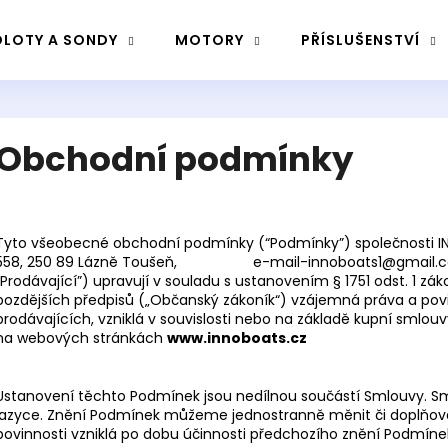
LOTY A SONDY
MOTORY
PŘÍSLUŠENSTVÍ
Co potřebujete najít?
Obchodní podmínky
Hledat
Tyto všeobecné obchodní podmínky (“Podmínky”) společnosti IN
558, 250 89 Lázně Toušeň,
e-mail-innoboats1@gmail.
Doporučujeme
„Prodávající”) upravují v souladu s ustanovením § 1751 odst. 1 zák
pozdějších předpisů („Občanský zákoník“) vzájemná práva a povinn
prodávajících, vzniklá v souvislosti nebo na základě kupní smlo
na webových stránkách
www.innoboats.cz
Ustanovení těchto Podmínek jsou nedílnou součástí Smlouvy. 
jazyce. Znění Podmínek můžeme jednostranně měnit či doplňov
povinnosti vzniklá po dobu účinnosti předchozího znění Podmíne