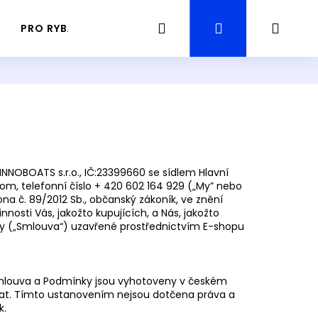
Hledat
Přihlášení
Náku
PRO RYBÁŘE
PRŮVODCE / GUIDING RYBAŘENÍ
košík
NNOBOATS s.r.o.
, IČ:
23399660 se sídlem
Hlavní
com
, telefonní číslo + 420 602 164 929 („My” nebo
ona č. 89/2012 Sb., občanský zákoník, ve znění
osti Vás, jakožto kupujících, a Nás, jakožto
uvy („Smlouva“) uzavřené prostřednictvím E-shopu
Smlouva a Podmínky jsou vyhotoveny v českém
Následující
at. Tímto ustanovením nejsou dotčena práva a
k.