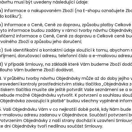
návrhu musí být uvedeny následující údaje:
a) Informace o nakupovaném Zboží (na E-shopu označujete Zboží
do košíku“);
b) Informace o Ceně, Ceně za dopravu, způsobu platby Celkov
tyto informace budou zadány v rámci tvorby návrhu Objednávky 
přičemž informace o Ceně, Ceně za dopravu a Celkové ceně b
zvolného Zboží a způsobu jeho doručení;
c) Své identifikační a kontaktní údaje sloužící k tomu, abychom
příjmení, doručovací adresu, telefonní číslo a e-mailovou adresu
d) V případě Smlouvy, na základě které Vám budeme Zboží dodáv
dlouho Vám budeme Zboží dodávat.
4. V průběhu tvorby návrhu Objednávky může až do doby jejího v
provedení kontroly prostřednictvím stisku tlačítka „Objednávka z
stiskem tlačítka musíte ale ještě potvrdit Vaše seznámení se a
nebude možné Objednávku vytvořit. K potvrzení a souhlasu slouží 
„Objednávka zavazující k platbě“ budou všechny vyplněné info
5. Vaši Objednávku Vám v co nejkratší době poté, kdy Nám bude
e-mailovou adresu zadanou v Objednávce. Součástí potvrzení b
Potvrzením Objednávky z naší strany dochází k uzavření Smlou
ke dni Objednávky tvoří nedílnou součást Smlouvy.