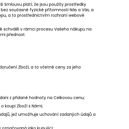
N WILLIS BOATS RY-
ši Smlouvu platí, že jsou použity prostředky
MODRÉ BARVĚ SE
bez současné fyzické přítomnosti Nás a Vás, a
ÍKOVOU PODLAHOU
pu, a to prostřednictvím rozhraní webové
ě schválili v rámci procesu Vašeho nákupu na
mi přednost.
 doručení Zboží, a to včetně ceny za jeho
dani z přidané hodnoty na Celkovou cenu;
o koupi Zboží s Námi;
údajů, jež umožňuje uchování zadaných údajů a
 označovaná jako kupující;