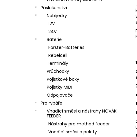
NAFUKOVACÍ ČLUN WILLIS BOATS RY-
l
BD330 V ZELENÉ BARVĚ SE SKLÁDACÍ
Příslušenství
DŘEVĚNOU PODLAHOU
Nabíječky
18 290 Kč
12V
24V
Baterie
Forster-Batteries
Rebelcell
Terminály
Průchodky
Pojistkové boxy
Pojistky MIDI
Odpojovače
Pro rybáře
Vnadící směsi a nástrahy NOVÁK
FEEDER
Nástrahy pro method feeder
Vnadící směsi a pelety