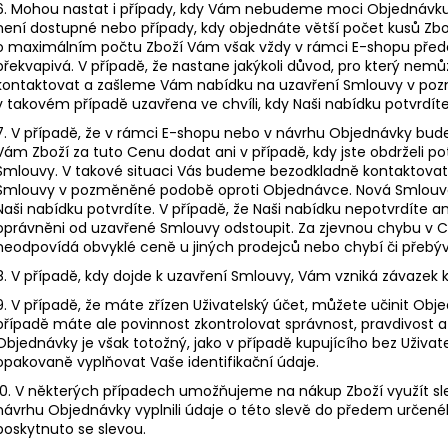
6. Mohou nastat i případy, kdy Vám nebudeme moci Objednávku p
není dostupné nebo případy, kdy objednáte větší počet kusů Zbož
o maximálním počtu Zboží Vám však vždy v rámci E-shopu pře
překvapivá. V případě, že nastane jakýkoli důvod, pro který n
kontaktovat a zašleme Vám nabídku na uzavření Smlouvy v po
v takovém případě uzavřena ve chvíli, kdy Naši nabídku potvrdít
7. V případě, že v rámci E-shopu nebo v návrhu Objednávky bu
Vám Zboží za tuto Cenu dodat ani v případě, kdy jste obdrželi po
Smlouvy. V takové situaci Vás budeme bezodkladně kontaktova
Smlouvy v pozměněné podobě oproti Objednávce. Nová Smlouva j
Naši nabídku potvrdíte. V případě, že Naši nabídku nepotvrdíte an
oprávněni od uzavřené Smlouvy odstoupit. Za zjevnou chybu v C
neodpovídá obvyklé ceně u jiných prodejců nebo chybí či přebývá
8. V případě, kdy dojde k uzavření Smlouvy, Vám vzniká závazek 
9. V případě, že máte zřízen Uživatelský účet, můžete učinit Obj
případě máte ale povinnost zkontrolovat správnost, pravdivost 
Objednávky je však totožný, jako v případě kupujícího bez Uživat
opakovaně vyplňovat Vaše identifikační údaje.
10. V některých případech umožňujeme na nákup Zboží využít slev
návrhu Objednávky vyplnili údaje o této slevě do předem určené
poskytnuto se slevou.