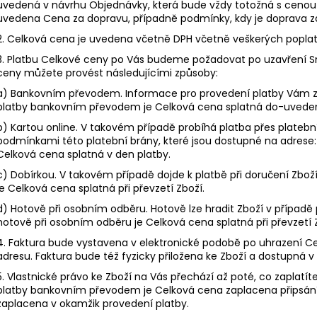
uvedená v návrhu Objednávky, která bude vždy totožná s cenou
uvedena Cena za dopravu, případně podmínky, kdy je doprava 
2. Celková cena je uvedena včetně DPH včetně veškerých popl
3. Platbu Celkové ceny po Vás budeme požadovat po uzavření S
ceny můžete provést
následujícími
způsoby:
a) Bankovním převodem. Informace pro provedení platby Vám z
platby bankovním převodem je Celková cena splatná do-uveden
b) Kartou online. V takovém případě probíhá platba přes platební
podmínkami této platební brány, které jsou dostupné na adrese:
Celková cena splatná v den platby.
c) Dobírkou.
V takovém případě dojde k platbě při doručení Zboží
je Celková cena splatná při převzetí Zboží.
d) Hotově při osobním odběru. Hotově lze hradit Zboží v případě 
hotově při osobním odběru je Celková cena splatná při převzetí 
4. Faktura bude vystavena v elektronické podobě po uhrazení C
adresu. Faktura bude též fyzicky přiložena ke Zboží a dostupná v
5. Vlastnické právo ke Zboží na Vás přechází až poté, co zaplat
platby bankovním převodem je Celková cena zaplacena připsání
zaplacena v okamžik provedení platby.