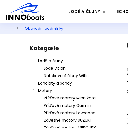
K
Přejít
na
o
LODĚ A ČLUNY
ECHO
obsah
Zpět
Zpět
š
do
do
í
Domů
Obchodní podmínky
k
obchodu
obchodu
P
o
Kategorie
Přeskočit
s
kategorie
t
Lodě a čluny
r
Lodě Vizion
a
Nafukovací čluny Willis
n
Echoloty a sondy
n
Motory
í
Příďové motory Minn kota
p
Příďové motory Garmin
a
Příďové motory Lowrance
n
Závěsné motory SUZUKI
e
Závěsné motory MERCURY