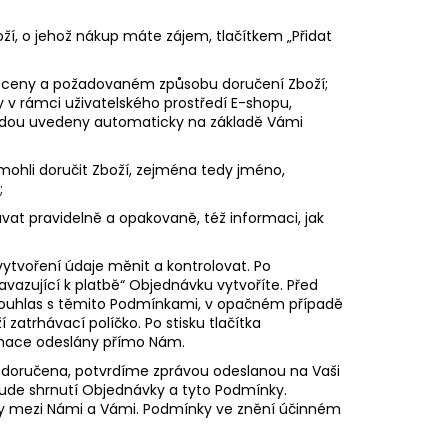
, o jehož nákup máte zájem, tlačítkem „Přidat
é ceny a požadovaném způsobu doručení Zboží;
v rámci uživatelského prostředí E-shopu,
udou uvedeny automaticky na základě Vámi
 mohli doručit Zboží, zejména tedy jméno,
;
at pravidelně a opakovaně, též informaci, jak
ytvoření údaje měnit a kontrolovat. Po
avazující k platbě“ Objednávku vytvoříte. Před
 souhlas s těmito Podmínkami, v opačném případě
zatrhávací políčko. Po stisku tlačítka
rmace odeslány přímo Nám.
 doručena, potvrdíme zprávou odeslanou na Vaši
ude shrnutí Objednávky a tyto Podmínky.
vy mezi Námi a Vámi. Podmínky ve znění účinném