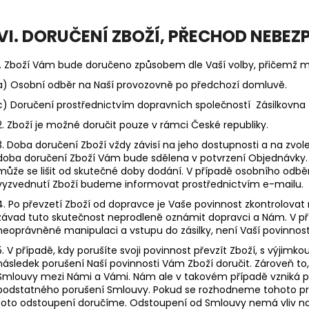
VI. DORUČENÍ ZBOŽÍ, PŘECHOD NEBEZ
1. Zboží Vám bude doručeno způsobem dle Vaší volby, přičemž mů
a) Osobní odběr na Naší provozovně po předchozí domluvě.
c) Doručení prostřednictvím dopravních společností Zásilkovna
2. Zboží je možné doručit pouze v rámci České republiky.
3. Doba doručení Zboží vždy závisí na jeho dostupnosti a na zv
doba doručení Zboží Vám bude sdělena v potvrzení Objednávky.
může se lišit od skutečné doby dodání. V případě osobního odb
vyzvednutí Zboží budeme informovat prostřednictvím e-mailu.
4.
Po převzetí Zboží od dopravce je Vaše povinnost zkontrolovat 
závad tuto skutečnost neprodleně oznámit dopravci a Nám. V pří
neoprávněné manipulaci a vstupu do zásilky, není Vaší povinnost
5. V případě, kdy porušíte svoji povinnost převzít Zboží, s výjimko
následek porušení Naší povinnosti Vám Zboží doručit. Zároveň t
Smlouvy mezi Námi a Vámi. Nám ale v takovém případě vzniká 
podstatného porušení Smlouvy. Pokud se rozhodneme tohoto prá
toto odstoupení doručíme. Odstoupení od Smlouvy nemá vliv na