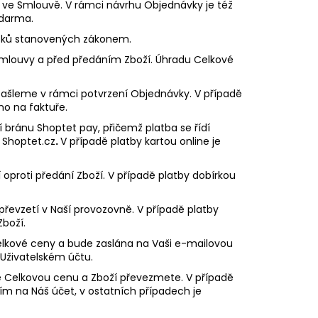
 ve Smlouvě. V rámci návrhu Objednávky je též
zdarma.
atků stanovených zákonem.
mlouvy a před předáním Zboží. Úhradu Celkové
ašleme v rámci potvrzení Objednávky. V případě
o na faktuře.
 bránu Shoptet pay, přičemž platba se řídí
 Shoptet.cz
.
V případě platby kartou online je
 oproti předání Zboží. V případě platby dobírkou
převzetí v Naší provozovně. V případě platby
Zboží.
elkové ceny a bude zaslána na Vaši e-mailovou
 Uživatelském účtu.
íte Celkovou cenu a Zboží převezmete. V případě
m na Náš účet, v ostatních případech je