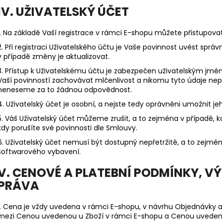
IV. UŽIVATELSKÝ ÚČET
1. Na základě Vaší registrace v rámci E-shopu můžete přistupova
2. Při registraci Uživatelského účtu je Vaše povinnost uvést spr
v případě změny je aktualizovat.
3. Přístup k Uživatelskému účtu je zabezpečen uživatelským jm
Vaší povinností zachovávat mlčenlivost a nikomu tyto údaje nepos
neneseme za to žádnou odpovědnost.
4. Uživatelský účet je osobní, a nejste tedy oprávněni umožnit j
5. Váš Uživatelský účet můžeme zrušit, a to zejména v případě, kd
kdy porušíte své povinnosti dle Smlouvy.
6. Uživatelský účet nemusí být dostupný nepřetržitě, a to zej
softwarového vybavení.
V. CENOVÉ A PLATEBNÍ PODMÍNKY, 
PRÁVA
1. Cena je vždy uvedena v rámci E-shopu, v návrhu Objednávky 
mezi Cenou uvedenou u Zboží v rámci E-shopu a Cenou uveden