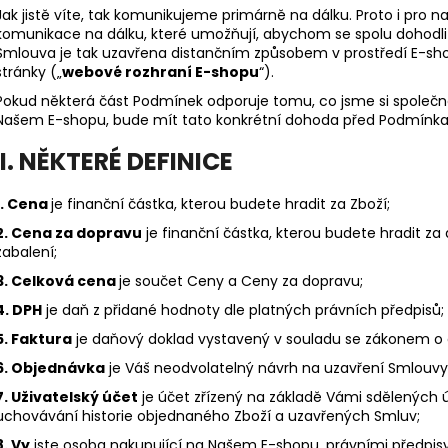
NAFUKOVACÍ ČLUN WILLIS BOATS RY-
NAFUKOVACÍ ČLU
Jak jistě víte, tak komunikujeme primárně na dálku. Proto i pro na
BD270 V ZELENÉ BARVĚ S NAFUKOVACÍ
BD420 V BÍLO-
komunikace na dálku, které umožňují, abychom se spolu dohodli 
PODLAHOU
SKLÁDACÍ HLIN
Smlouva je tak uzavřena distančním způsobem v prostředí E-sho
14 490 Kč
27 190 Kč
stránky („
webové rozhraní E-shopu
“).
Pokud některá část Podmínek odporuje tomu, co jsme si společn
Našem E-shopu, bude mít tato konkrétní dohoda před Podmínka
I. NĚKTERÉ DEFINICE
1. Cena
je finanční částka, kterou budete hradit za Zboží;
2. Cena za dopravu
je finanční částka, kterou budete hradit za
zabalení;
3. Celková cena
je součet Ceny a Ceny za dopravu;
4. DPH
je daň z přidané hodnoty dle platných právních předpisů;
5. Faktura
je daňový doklad vystavený v souladu se zákonem o 
6. Objednávka
je Váš neodvolatelný návrh na uzavření Smlouvy 
7. Uživatelský účet
je účet zřízený na základě Vámi sdělených 
uchovávání historie objednaného Zboží a uzavřených Smluv;
8. Vy
jste osoba nakupující na Našem E-shopu, právními předpisy