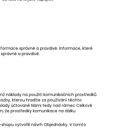
nformace správně a pravdivě. Informace, které
 správné a pravdivé.
emž náklady na použití komunikačních prostředků
 sazby, kterou hradíte za používání těchto
 náklady účtované Námi tedy nad rámec Celkové
m, že prostředky komunikace na dálku
-shopu vytvořili návrh Objednávky. V tomto