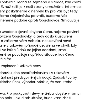
otvrdit. Jedná se zejména o situace, kdy Zboží
í, než kolik je z naší strany umožněno. Informaci
dem poskytneme a neměla by pro Vás být tedy
emůžeme Objednávku potvrdit, budeme Vás
změněné podobě oproti Objednávce. Smlouva je
e.
de uvedena zjevně chybná Cena, nejsme povinni
tvrzení Objednávky, a tedy došlo k uzavření
t a zašleme Vám nabídku na uzavření nové
e v takovém případě uzavřena ve chvíli, kdy
i ve lhůtě 3 dnů od jejího odeslání, jsme
eně se považuje například situace, kdy Cena
 cifra.
k zaplacení Celkové ceny.
ednávku jeho prostřednictvím. I v takovém
a úplnost předvyplněných údajů. Způsob tvorby
elského účtu, výhodou však je, že není třeba
u. Pro poskytnutí slevy je třeba, abyste v rámci
ho pole. Pokud tak učiníte, bude Vám Zboží