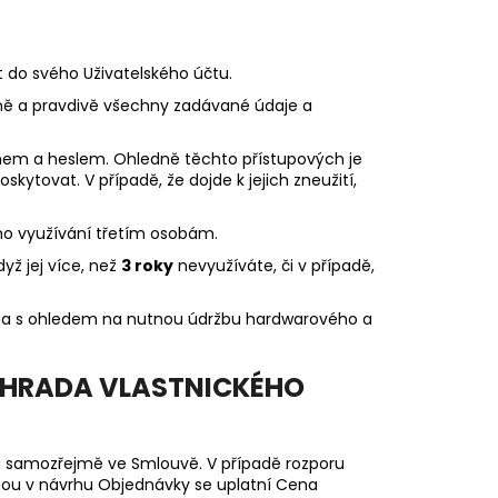
t do svého Uživatelského účtu.
ávně a pravdivě všechny zadávané údaje a
énem a heslem. Ohledně těchto přístupových je
kytovat. V případě, že dojde k jejich zneužití,
eho využívání třetím osobám.
yž jej více, než
3 roky
nevyužíváte, či v případě,
ména s ohledem na nutnou údržbu hardwarového a
VÝHRADA VLASTNICKÉHO
a samozřejmě ve Smlouvě. V případě rozporu
ou v návrhu Objednávky se uplatní Cena