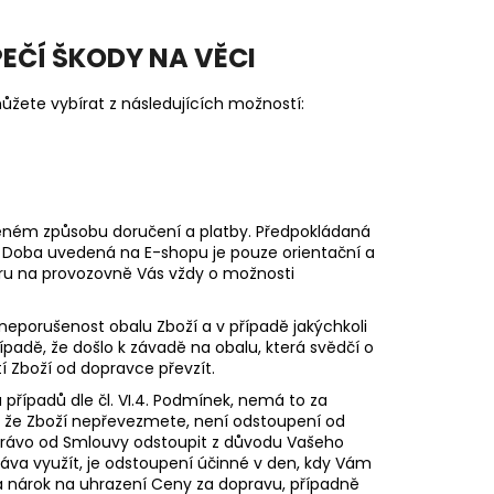
PEČÍ ŠKODY NA VĚCI
žete vybírat z následujících možností:
oleném způsobu doručení a platby. Předpokládaná
 Doba uvedená na E-shopu je pouze orientační a
ěru na provozovně Vás vždy o možnosti
neporušenost obalu Zboží a v případě jakýchkoli
padě, že došlo k závadě na obalu, která svědčí o
í Zboží od dopravce převzít.
u případů dle čl.
VI.
4.
Podmínek, nemá to za
o, že Zboží nepřevezmete, není odstoupení od
právo od Smlouvy odstoupit z důvodu Vašeho
va využít, je odstoupení účinné v den, kdy Vám
 nárok na uhrazení Ceny za dopravu, případně