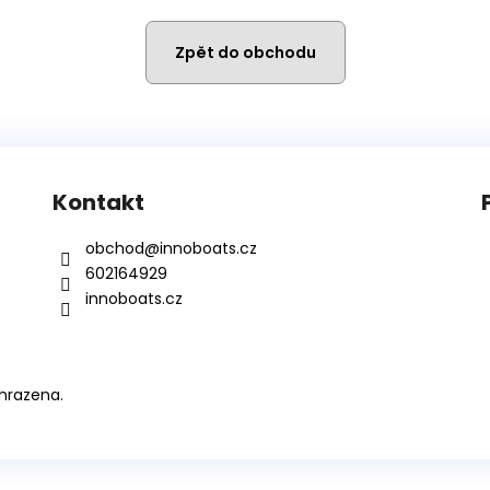
NAFUKOVACÍ ČLUN WILLIS BOATS RY-
NAFUKOVACÍ ČLU
BD270 V ZELENÉ BARVĚ SE SKLÁDACÍ
BD300 V BÍLO-
DŘEVĚNOU PODLAHOU
SKLÁDACÍ HLIN
Zpět do obchodu
14 890 Kč
16 990 Kč
Kontakt
obchod
@
innoboats.cz
602164929
innoboats.cz
hrazena.