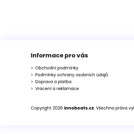
NAFUKOVACÍ ČLUN WILLIS BOATS RY-
BD240 V BÍLO-MODRÉ BARVĚ SE
SKLÁDACÍ DŘEVĚNOU PODLAHOU
13 790 Kč
Z
á
Informace pro vás
p
a
Obchodní podmínky
t
Podmínky ochrany osobních údajů
í
Doprava a platba
Vracení a reklamace
Copyright 2026
innoboats.cz
. Všechna práva vy