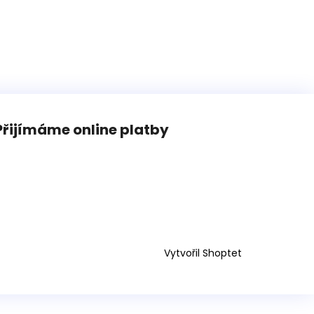
N WILLIS BOATS RY-
MODRÉ BARVĚ SE
ÍKOVOU PODLAHOU
Přijímáme online platby
Vytvořil Shoptet