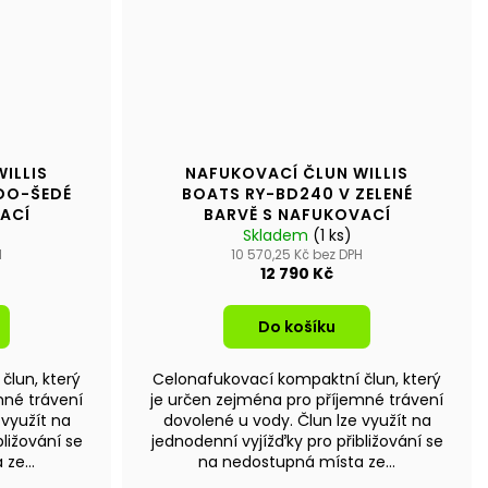
ILLIS
NAFUKOVACÍ ČLUN WILLIS
DO-ŠEDÉ
BOATS RY-BD240 V ZELENÉ
ACÍ
BARVĚ S NAFUKOVACÍ
Skladem
PODLAHOU
(1 ks)
H
10 570,25 Kč bez DPH
12 790 Kč
Do košíku
člun, který
Celonafukovací kompaktní člun, který
mné trávení
je určen zejména pro příjemné trávení
 využít na
dovolené u vody. Člun lze využít na
ližování se
jednodenní vyjížďky pro přibližování se
ze...
na nedostupná místa ze...