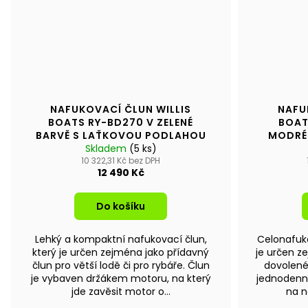
NAFUKOVACÍ ČLUN WILLIS
NAFU
BOATS RY-BD270 V ZELENÉ
BOAT
BARVĚ S LAŤKOVOU PODLAHOU
MODRÉ
Skladem
(5 ks)
10 322,31 Kč bez DPH
12 490 Kč
Do košíku
Lehký a kompaktní nafukovací člun,
Celonafuko
který je určen zejména jako přídavný
je určen z
člun pro větší lodě či pro rybáře. Člun
dovolené 
je vybaven držákem motoru, na který
jednodenní
jde zavěsit motor o...
na n