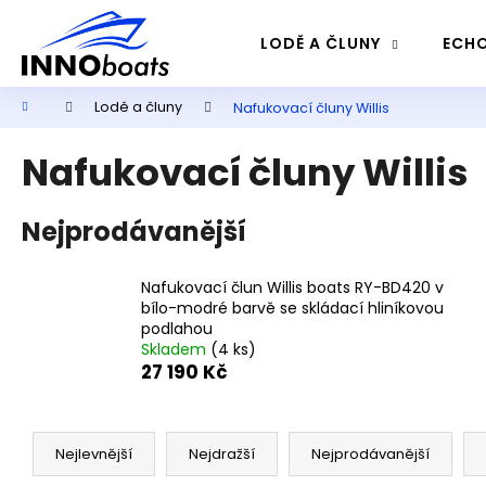
K
Přejít
na
o
LODĚ A ČLUNY
ECHO
obsah
Zpět
Zpět
š
do
do
í
Domů
Lodě a čluny
Nafukovací čluny Willis
k
obchodu
obchodu
Nafukovací čluny Willis
Nejprodávanější
Nafukovací člun Willis boats RY-BD420 v
bílo-modré barvě se skládací hliníkovou
podlahou
Skladem
(4 ks)
27 190 Kč
Ř
a
Nejlevnější
Nejdražší
Nejprodávanější
z