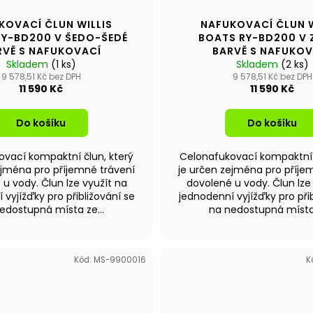
KOVACÍ ČLUN WILLIS
NAFUKOVACÍ ČLUN W
RY-BD200 V ŠEDO-ŠEDÉ
BOATS RY-BD200 V 
RVĚ S NAFUKOVACÍ
BARVĚ S NAFUKOV
Skladem
PODLAHOU
(1 ks)
Skladem
PODLAHOU
(2 ks)
9 578,51 Kč bez DPH
9 578,51 Kč bez DPH
11 590 Kč
11 590 Kč
Do košíku
Do košíku
vací kompaktní člun, který
Celonafukovací kompaktní 
ejména pro příjemné trávení
je určen zejména pro příje
u vody. Člun lze využít na
dovolené u vody. Člun lze
 vyjížďky pro přibližování se
jednodenní vyjížďky pro přib
edostupná místa ze...
na nedostupná místa 
Kód:
MS-9900016
K