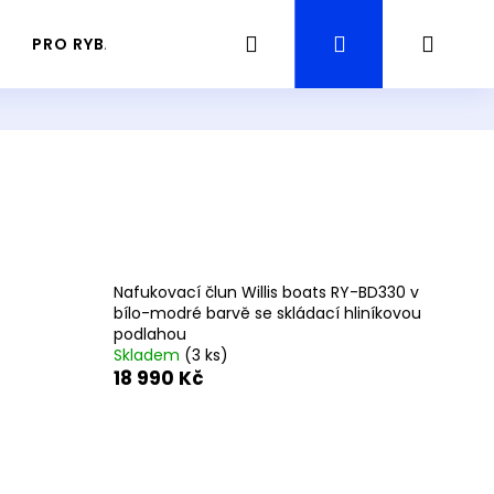
Hledat
Přihlášení
Náku
PRO RYBÁŘE
PRŮVODCE / GUIDING RYBAŘENÍ
košík
Nafukovací člun Willis boats RY-BD330 v
bílo-modré barvě se skládací hliníkovou
podlahou
Skladem
(3 ks)
18 990 Kč
Následující