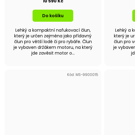
10 590 Kč
Do košíku
Lehký a kompaktní nafukovací člun,
Lehký a k
který je určen zejména jako přídavný
který je 
člun pro větší lodě či pro rybáře. Člun
člun pro v
je vybaven držákem motoru, na který
je vybave
jde zavěsit motor o...
jd
Kód:
MS-9900015