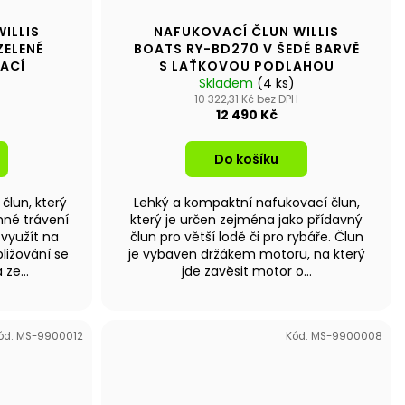
ILLIS
NAFUKOVACÍ ČLUN WILLIS
ZELENÉ
BOATS RY-BD270 V ŠEDÉ BARVĚ
ACÍ
S LAŤKOVOU PODLAHOU
Skladem
(4 ks)
10 322,31 Kč bez DPH
12 490 Kč
Do košíku
člun, který
Lehký a kompaktní nafukovací člun,
mné trávení
který je určen zejména jako přídavný
 využít na
člun pro větší lodě či pro rybáře. Člun
ližování se
je vybaven držákem motoru, na který
ze...
jde zavěsit motor o...
ód:
MS-9900012
Kód:
MS-9900008