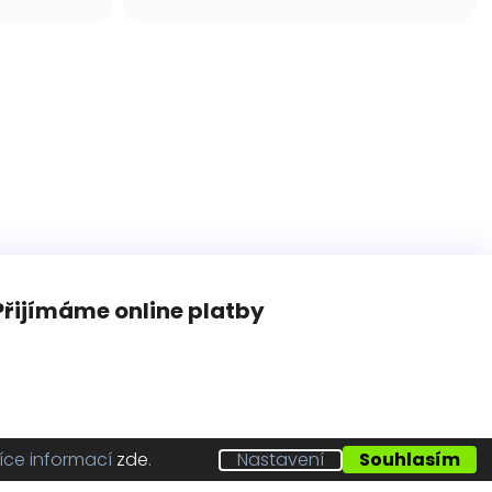
Přijímáme online platby
íce informací
zde
.
Nastavení
Souhlasím