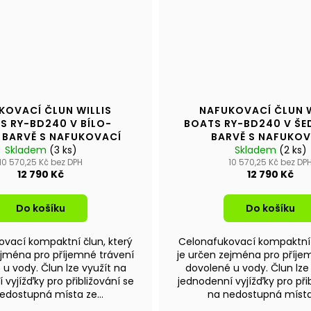
KOVACÍ ČLUN WILLIS
NAFUKOVACÍ ČLUN W
S RY-BD240 V BÍLO-
BOATS RY-BD240 V ŠE
 BARVĚ S NAFUKOVACÍ
BARVĚ S NAFUKOV
Skladem
PODLAHOU
(3 ks)
Skladem
PODLAHOU
(2 ks)
10 570,25 Kč bez DPH
10 570,25 Kč bez DP
12 790 Kč
12 790 Kč
Do košíku
Do košíku
vací kompaktní člun, který
Celonafukovací kompaktní 
ejména pro příjemné trávení
je určen zejména pro příje
u vody. Člun lze využít na
dovolené u vody. Člun lze
 vyjížďky pro přibližování se
jednodenní vyjížďky pro přib
edostupná místa ze...
na nedostupná místa 