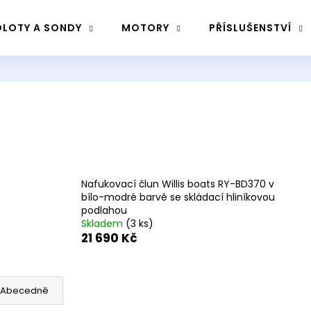
LOTY A SONDY
MOTORY
PŘÍSLUŠENSTVÍ
Co potřebujete najít?
Hledat
Nafukovací člun Willis boats RY-BD370 v
Doporučujeme
bílo-modré barvě se skládací hliníkovou
podlahou
Skladem
(3 ks)
21 690 Kč
Abecedně