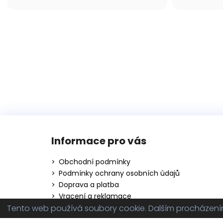
Z
á
Informace pro vás
p
a
Obchodní podmínky
t
Podmínky ochrany osobních údajů
í
Doprava a platba
Vracení a reklamace
Tento web používá soubory cookie. Dalším procházením 