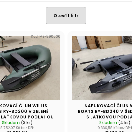
NAFUKOVACÍ ČLUN WILLIS BOATS RY-
NAFUKOVACÍ ČLU
BD270 V ZELENÉ BARVĚ S NAFUKOVACÍ
BD420 V BÍLO-
PODLAHOU
SKLÁDACÍ HLIN
Otevřít filtr
14 490 Kč
27 190 Kč
Kód:
MS-9900001
Kó
KOVACÍ ČLUN WILLIS
NAFUKOVACÍ ČLUN W
 RY-BD200 V ZELENÉ
BOATS RY-BD240 V ŠE
S LAŤKOVOU PODLAHOU
S LAŤKOVOU PODL
Skladem
(3 ks)
Skladem
(4 ks)
8 752,07 Kč bez DPH
9 330,58 Kč bez DPH