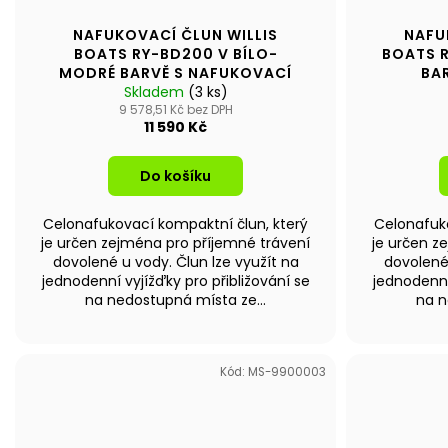
NAFUKOVACÍ ČLUN WILLIS
NAFU
BOATS RY-BD200 V BÍLO-
BOATS 
MODRÉ BARVĚ S NAFUKOVACÍ
BA
Skladem
PODLAHOU
(3 ks)
9 578,51 Kč bez DPH
11 590 Kč
Do košíku
Celonafukovací kompaktní člun, který
Celonafuko
je určen zejména pro příjemné trávení
je určen z
dovolené u vody. Člun lze využít na
dovolené 
jednodenní vyjížďky pro přibližování se
jednodenní
na nedostupná místa ze...
na n
Kód:
MS-9900003