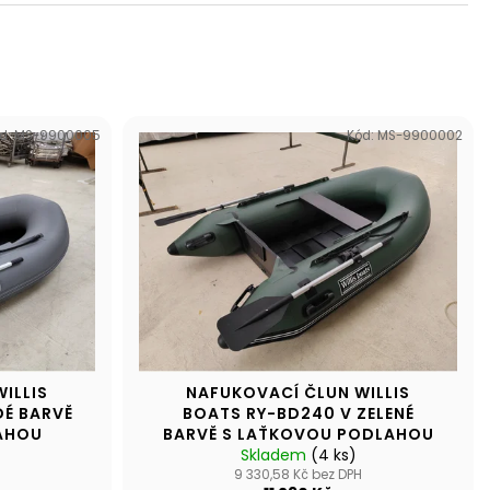
N WILLIS BOATS RY-
MODRÉ BARVĚ SE
ÍKOVOU PODLAHOU
d:
MS-9900005
Kód:
MS-9900002
ILLIS
NAFUKOVACÍ ČLUN WILLIS
DÉ BARVĚ
BOATS RY-BD240 V ZELENÉ
AHOU
BARVĚ S LAŤKOVOU PODLAHOU
Skladem
(4 ks)
9 330,58 Kč bez DPH