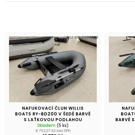
NAFUKOVACÍ ČLUN WILLIS BOATS RY-
e
BD330 V ZELENÉ BARVĚ SE SKLÁDACÍ
DŘEVĚNOU PODLAHOU
n
18 290 Kč
í
p
V
r
Kód:
MS-9900004
ý
o
p
d
i
u
s
k
p
t
r
ů
o
d
u
NAFUKOVACÍ ČLUN WILLIS
NAFU
k
BOATS RY-BD200 V ŠEDÉ BARVĚ
BOATS
t
S LAŤKOVOU PODLAHOU
BARVĚ 
Skladem
(5 ks)
ů
8 752,07 Kč bez DPH