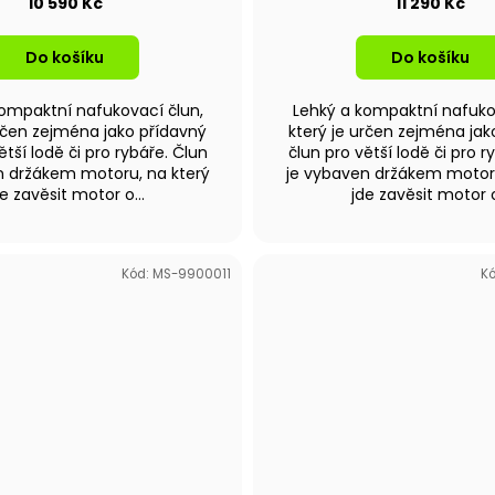
10 590 Kč
11 290 Kč
Do košíku
Do košíku
ompaktní nafukovací člun,
Lehký a kompaktní nafuko
určen zejména jako přídavný
který je určen zejména jak
ětší lodě či pro rybáře. Člun
člun pro větší lodě či pro r
n držákem motoru, na který
je vybaven držákem motoru
e zavěsit motor o...
jde zavěsit motor o
Kód:
MS-9900011
K