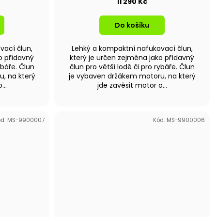
11 290 Kč
Do košíku
vací člun,
Lehký a kompaktní nafukovací člun,
o přídavný
který je určen zejména jako přídavný
ybáře. Člun
člun pro větší lodě či pro rybáře. Člun
, na který
je vybaven držákem motoru, na který
...
jde zavěsit motor o...
ód:
MS-9900007
Kód:
MS-9900006