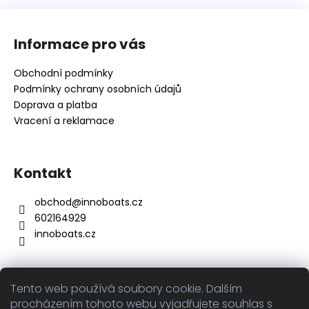
v
Z
l
á
á
Informace pro vás
d
p
a
a
Obchodní podmínky
c
t
Podmínky ochrany osobních údajů
í
í
Doprava a platba
p
Vracení a reklamace
r
v
k
y
Kontakt
v
ý
obchod
@
innoboats.cz
p
602164929
i
innoboats.cz
s
u
Tento web používá soubory cookie. Dalším
Přijímáme online platby
procházením tohoto webu vyjadřujete souhlas s