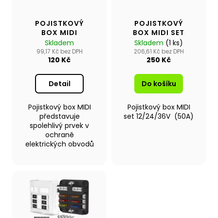
č
p
t
u
r
j
ů
POJISTKOVÝ
POJISTKOVÝ
o
e
BOX MIDI
BOX MIDI SET
d
m
Skladem
Skladem
(1 ks)
u
99,17 Kč bez DPH
206,61 Kč bez DPH
e
120 Kč
250 Kč
k
t
NAFUKOVACÍ
Detail
Do košíku
ů
ČLUN
WILLIS
Pojistkový box MIDI
Pojistkový box MIDI
BOATS
RY-
představuje
set 12/24/36V (50A)
BD370
spolehlivý prvek v
V
ochraně
ČERVENO-
elektrických obvodů
ČERNÉ
BARVĚ
SE
SKLÁDACÍ
HLINÍKOVOU
PODLAHOU
21
690