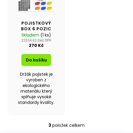
Kč
POJISTKOVÝ
BOX 6 POZIC
Skladem
(1 ks)
223,14 Kč bez DPH
270 Kč
Do košíku
Držák pojistek je
vyroben z
ekologického
materiálu který
splňuje vysoké
standardy kvality.
3
položek celkem
O