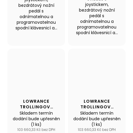
joystickem,
bezdrátový nožní
bezdrátový nožní
pedál s
pedál s
odnímatelnou a
odnímatelnou a
programovatelnou
programovatelnou
spodní klávesnicí a...
spodní klávesnicí a...
LOWRANCE
LOWRANCE
TROLLINGOVÝ
TROLLINGOVÝ
MOTOR RECON
MOTOR RECON
Skladem termín
Skladem termín
60"SW
72"FW
dodání bude upřesněn
dodání bude upřesněn
(1 ks)
(1 ks)
103 660,33 Kč bez DPH
103 660,33 Kč bez DPH