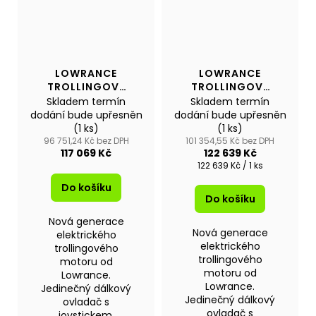
LOWRANCE
LOWRANCE
TROLLINGOVÝ
TROLLINGOVÝ
MOTOR RECON
MOTOR RECON
Skladem termín
Skladem termín
60"FW
54"SW
dodání bude upřesněn
dodání bude upřesněn
(1 ks)
(1 ks)
96 751,24 Kč bez DPH
101 354,55 Kč bez DPH
117 069 Kč
122 639 Kč
Měrná
122 639 Kč / 1 ks
cena:
Do košíku
Do košíku
Nová generace
Nová generace
elektrického
elektrického
trollingového
trollingového
motoru od
motoru od
Lowrance.
Lowrance.
Jedinečný dálkový
Jedinečný dálkový
ovladač s
ovladač s
joystickem,