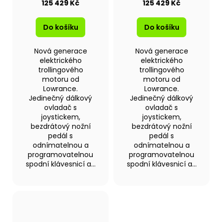
125 429 Kč
125 429 Kč
Do košíku
Do košíku
Nová generace
Nová generace
elektrického
elektrického
trollingového
trollingového
motoru od
motoru od
Lowrance.
Lowrance.
Jedinečný dálkový
Jedinečný dálkový
ovladač s
ovladač s
joystickem,
joystickem,
bezdrátový nožní
bezdrátový nožní
pedál s
pedál s
odnímatelnou a
odnímatelnou a
programovatelnou
programovatelnou
spodní klávesnicí a...
spodní klávesnicí a...