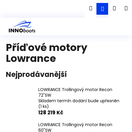
K
Přejít
Hledat
Náku
M
Přihlášen
na
o
obsah
Zpět
Zpět
š
košík
í
C
k
o
Příďové motory
p
o
Lowrance
t
ř
Nejprodávanější
e
b
LOWRANCE Trollingový motor Recon
u
72"SW
j
Skladem termín dodání bude upřesněn
(1 ks)
e
128 219 Kč
t
e
LOWRANCE Trollingový motor Recon
n
60"SW