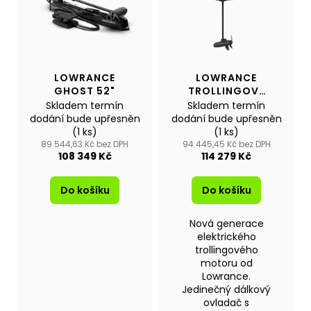
č
d
i
u
u
s
j
k
e
p
t
m
r
ů
e
LOWRANCE
LOWRANCE
o
GHOST 52"
TROLLINGOVÝ
d
MOTOR RECON
Skladem termín
Skladem termín
48" FW
u
NAFUKOVACÍ
dodání bude upřesněn
dodání bude upřesněn
ČLUN
(1 ks)
(1 ks)
k
WILLIS
89 544,63 Kč bez DPH
94 445,45 Kč bez DPH
BOATS
t
108 349 Kč
114 279 Kč
RY-
ů
BD240
V
Do košíku
Do košíku
BÍLO-
MODRÉ
Nová generace
BARVĚ
SE
elektrického
SKLÁDACÍ
trollingového
DŘEVĚNOU
motoru od
PODLAHOU
Lowrance.
Jedinečný dálkový
13
790
ovladač s