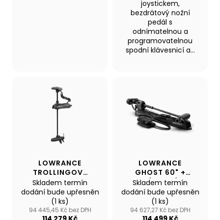
Kč
joystickem,
bezdrátový nožní
pedál s
odnímatelnou a
programovatelnou
spodní klávesnicí a...
LOWRANCE
LOWRANCE
TROLLINGOVÝ
GHOST 60" +
MOTOR RECON
DÁLKOVÝ
Skladem termín
Skladem termín
54"FW
OVLADAČ TMR-1
dodání bude upřesněn
dodání bude upřesněn
(1 ks)
(1 ks)
94 445,45 Kč bez DPH
94 627,27 Kč bez DPH
114 279 Kč
114 499 Kč