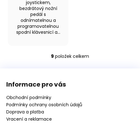
joystickem,
bezdrátový nožní
pedál s
odnímatelnou a
programovatelnou
spodní klávesnicí a...
9
položek celkem
O
v
Z
l
á
á
Informace pro vás
d
p
a
a
Obchodní podmínky
c
t
Podmínky ochrany osobních údajů
í
í
Doprava a platba
p
Vracení a reklamace
r
v
k