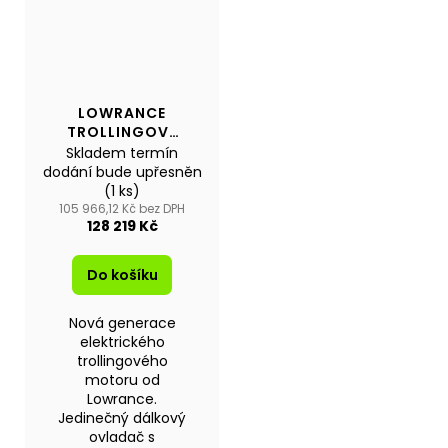
LOWRANCE
TROLLINGOVÝ
MOTOR RECON
Skladem termín
72"SW
dodání bude upřesněn
(1 ks)
105 966,12 Kč bez DPH
128 219 Kč
Do košíku
Nová generace
elektrického
trollingového
motoru od
Lowrance.
Jedinečný dálkový
ovladač s