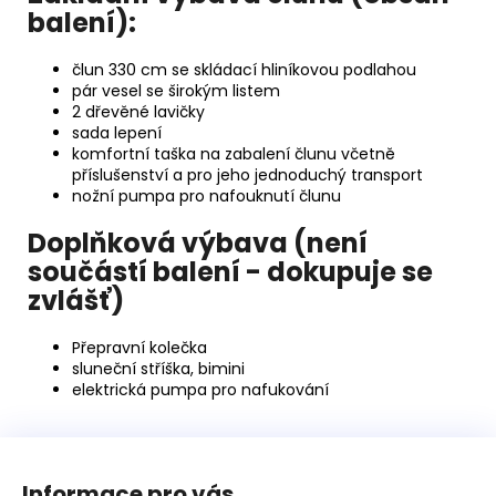
balení):
člun 330 cm se skládací hliníkovou podlahou
pár vesel se širokým listem
2 dřevěné lavičky
sada lepení
komfortní taška na zabalení člunu včetně
příslušenství a pro jeho jednoduchý transport
nožní pumpa pro nafouknutí člunu
Doplňková výbava (není
součástí balení - dokupuje se
zvlášť)
Přepravní kolečka
sluneční stříška, bimini
elektrická pumpa pro nafukování
Z
á
Informace pro vás