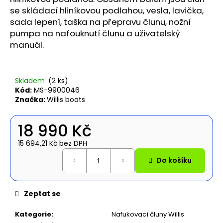
se skládací hliníkovou podlahou, vesla, lavička,
sada lepení, taška na přepravu člunu, nožní
pumpa na nafouknutí člunu a uživatelský
manuál.
Skladem
(2 ks)
Kód:
MS-9900046
Značka:
Willis boats
18 990 Kč
15 694,21 Kč bez DPH
Měrná
Do košíku
cena:
Zeptat se
Kategorie
:
Nafukovací čluny Willis