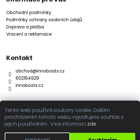
p
a
Obchodní podmínky
t
Podmínky ochrany osobních údajů
í
Doprava a platba
Vracení a reklamace
Kontakt
obchod
@
innoboats.cz
602164929
innoboats.cz
Tento web používá soubory cookie. Dalším
Přijímáme online platby
procházením tohoto webu vyjadřujete souhlas s
jejich používáním.. Více informací
zde
.
Nastavení