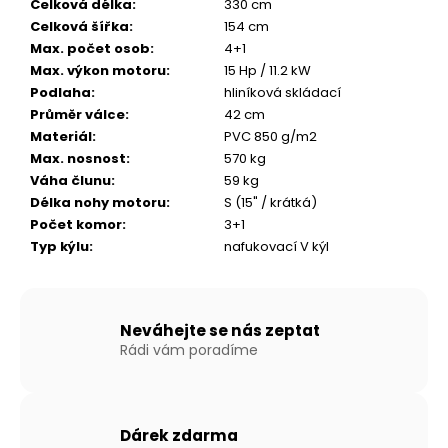
Celková délka
:
330 cm
Celková šířka
:
154 cm
Max. počet osob
:
4+1
Max. výkon motoru
:
15 Hp / 11.2 kW
Podlaha
:
hliníková skládací
Průměr válce
:
42 cm
Materiál
:
PVC 850 g/m2
Max. nosnost
:
570 kg
Váha člunu
:
59 kg
Délka nohy motoru
:
S (15" / krátká)
Počet komor
:
3+1
Typ kýlu
:
nafukovací V kýl
Neváhejte se nás zeptat
Rádi vám poradíme
Dárek zdarma