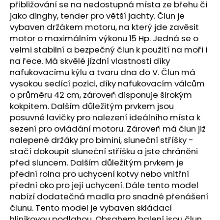
č
přibližování se na nedostupná místa ze břehu či
u
jako dinghy, tender pro větší jachty. Člun je
j
vybaven držákem motoru, na který jde zavěsit
e
motor o maximálním výkonu 15 Hp. Jedná se o
m
velmi stabilní a bezpečný člun k použití na moři i
e
na řece. Má skvělé jízdní vlastnosti díky
nafukovacímu kýlu a tvaru dna do V. Člun má
vysokou sedící pozici, díky nafukovacím válcům
NAFUKOVACÍ
ČLUN
o průměru 42 cm, zároveň disponuje širokým
WILLIS
kokpitem. Dalším důležitým prvkem jsou
BOATS
posuvné lavičky pro nalezení ideálního místa k
RY-
BD330
sezení pro ovládání motoru. Zároveň má člun již
V
nalepené držáky pro bimini, sluneční stříšky -
ZELENÉ
stačí dokoupit sluneční stříšku a jste chráněni
BARVĚ
SE
před sluncem. Dalším důležitým prvkem je
SKLÁDACÍ
přední rolna pro uchycení kotvy nebo vnitřní
DŘEVĚNOU
PODLAHOU
přední oko pro její uchycení. Dále tento model
nabízí dodatečná madla pro snadné přenášení
18
290
člunu. Tento model je vybaven skládací
Kč
hliníkovou podlahou. Obsahem balení jsou člun