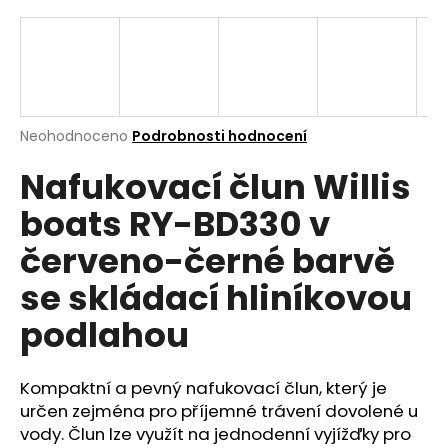
a
j
í
t
?
Průměrné
Neohodnoceno
Podrobnosti hodnocení
hodnocení
Nafukovací člun Willis
produktu
je
boats RY-BD330 v
0,0
z
Hledat
červeno-černé barvě
5
hvězdiček.
se skládací hliníkovou
D
podlahou
o
p
o
Kompaktní a pevný nafukovací člun, který je
r
určen zejména pro příjemné trávení dovolené u
u
vody. Člun lze využít na jednodenní vyjížďky pro