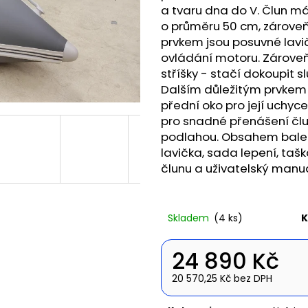
NAFUKOVACÍ ČLUN WILLIS BOATS RY-
NAFUKOVACÍ ČLU
a tvaru dna do V. Člun m
BD270 V ZELENÉ BARVĚ S NAFUKOVACÍ
BD420 V BÍLO-
o průměru 50 cm, zároveň
PODLAHOU
SKLÁDACÍ HLIN
prvkem jsou posuvné lavič
14 490 Kč
27 190 Kč
ovládání motoru. Zároveň 
stříšky - stačí dokoupit s
Dalším důležitým prvkem j
přední oko pro její uchy
pro snadné přenášení člu
podlahou. Obsahem balení
lavička, sada lepení, taš
člunu a uživatelský manuá
Skladem
(4 ks)
K
24 890 Kč
20 570,25 Kč bez DPH
Měrná
cena: