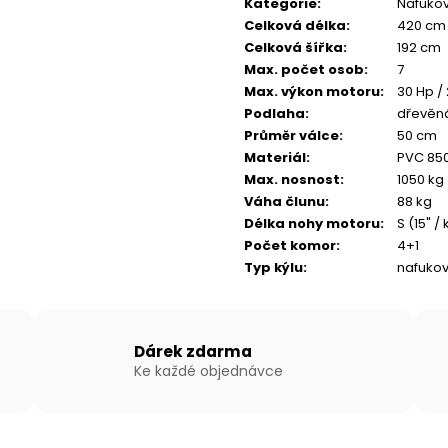
Kategorie
:
Nafukova
Celková délka
:
420 cm
Celková šířka
:
192 cm
Max. počet osob
:
7
Max. výkon motoru
:
30 Hp /
Podlaha
:
dřevěná
Průměr válce
:
50 cm
Materiál
:
PVC 85
Max. nosnost
:
1050 kg
Váha člunu
:
88 kg
Délka nohy motoru
:
S (15" /
Počet komor
:
4+1
Typ kýlu
:
nafukov
Dárek zdarma
Ke každé objednávce