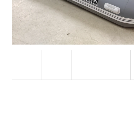
NAFUKOVACÍ ČLUN WILLIS BOATS RY-
BD330 V ZELENÉ BARVĚ SE SKLÁDACÍ
DŘEVĚNOU PODLAHOU
18 290 Kč