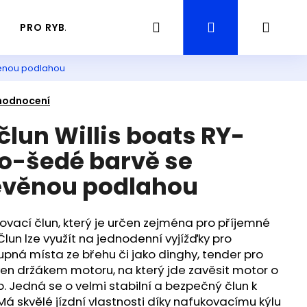
Hledat
Přihlášení
Náku
PRO RYBÁŘE
PRŮVODCE / GUIDING RYBAŘENÍ
věnou podlahou
košík
hodnocení
člun Willis boats RY-
o-šedé barvě se
evěnou podlahou
vací člun, který je určen zejména pro příjemné
Člun lze využít na jednodenní vyjížďky pro
upná místa ze břehu či jako dinghy, tender pro
aven držákem motoru, na který jde zavěsit motor o
Následující
 Jedná se o velmi stabilní a bezpečný člun k
 Má skvělé jízdní vlastnosti díky nafukovacímu kýlu