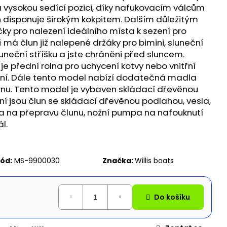
N WILLIS BOATS RY-
á vysokou sedící pozici, díky nafukovacím válcům
MODRÉ BARVĚ SE
 disponuje širokým kokpitem. Dalším důležitým
ÍKOVOU PODLAHOU
ky pro nalezení ideálního místa k sezení pro
má člun již nalepené držáky pro bimini, sluneční
luneční stříšku a jste chráněni před sluncem.
e přední rolna pro uchycení kotvy nebo vnitřní
cení. Dále tento model nabízí dodatečná madla
nu. Tento model je vybaven skládací dřevěnou
 jsou člun se skládací dřevěnou podlahou, vesla,
ka na přepravu člunu, nožní pumpa na nafouknutí
l.
ód:
MS-9900030
Značka:
Willis boats
Do košíku