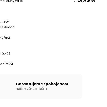
Zeptat se
cí čluny Willis
 22 kW
 skládací
0 g/m2
 krátká)
ací V kýl
Garantujeme spokojenost
našim zákazníkům