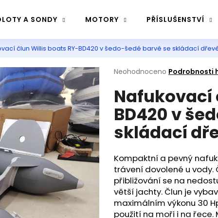
LOTY A SONDY
MOTORY
PŘÍSLUŠENSTVÍ
vací člun Willis boats RY-BD420 v šedo-šedé barvě se skládací dře
Co potřebujete najít?
Průměrné
Neohodnoceno
Podrobnosti 
hodnocení
Nafukovací 
produktu
Hledat
je
BD420 v šed
0,0
z
skládací dř
5
Doporučujeme
hvězdiček.
Kompaktní a pevný nafuko
trávení dovolené u vody. 
přibližování se na nedost
větší jachty. Člun je vyb
maximálním výkonu 30 Hp.
použití na moři i na řece.