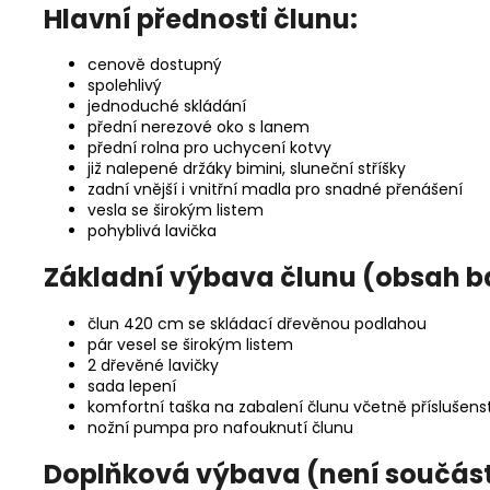
Hlavní přednosti člunu:
cenově dostupný
spolehlivý
jednoduché skládání
přední nerezové oko s lanem
přední rolna pro uchycení kotvy
již nalepené držáky bimini, sluneční stříšky
zadní vnější i vnitřní madla pro snadné přenášení
vesla se širokým listem
pohyblivá lavička
Základní výbava člunu (obsah ba
člun 420 cm se skládací dřevěnou podlahou
pár vesel se širokým listem
2 dřevěné lavičky
sada lepení
komfortní taška na zabalení člunu včetně příslušens
nožní pumpa pro nafouknutí člunu
Doplňková výbava (není součástí