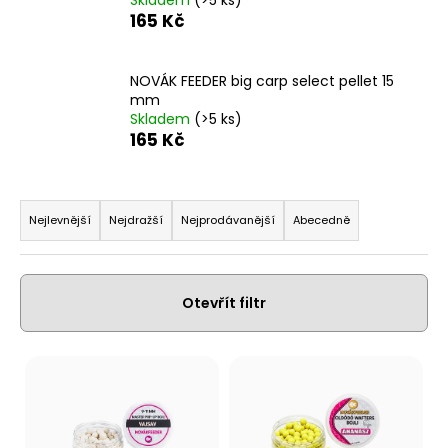
a
165 Kč
j
í
NOVÁK FEEDER big carp select pellet 15
t
mm
Skladem
(>5 ks)
?
165 Kč
Ř
a
Nejlevnější
Nejdražší
Nejprodávanější
Abecedně
Hledat
z
e
n
Otevřít filtr
D
í
o
p
V
p
r
o
ý
o
r
p
u
d
i