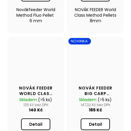
Novákfeeder World
NOVÁK FEEDER World
Method Fluo Pellet
Class Method Pellets
6 mm
8mm
NOVINKA
NOVÁK FEEDER
NOVÁK FEEDER
WORLD CLASS
BIG CARP
METHOD POP UP
SELECT PELLET 15
Skladem
(>5 ks)
Skladem
(>5 ks)
BOILIES 5 MM
MM
125 Kč bez DPH
147,32 Kč bez DPH
140 Kč
165 Kč
Detail
Detail