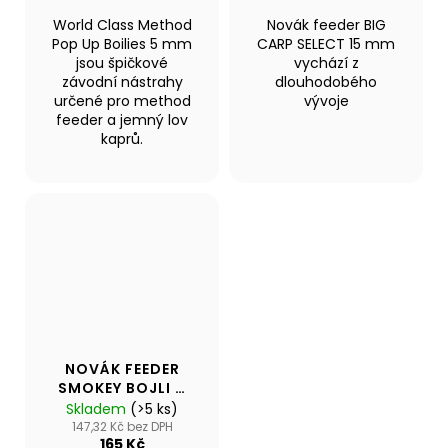
World Class Method
Novák feeder BIG
Pop Up Boilies 5 mm
CARP SELECT 15 mm
jsou špičkové
vychází z
závodní nástrahy
dlouhodobého
určené pro method
vývoje
feeder a jemný lov
kaprů.
NOVÁK FEEDER
SMOKEY BOJLI 11
MM
Skladem
(>5 ks)
147,32 Kč bez DPH
165 Kč