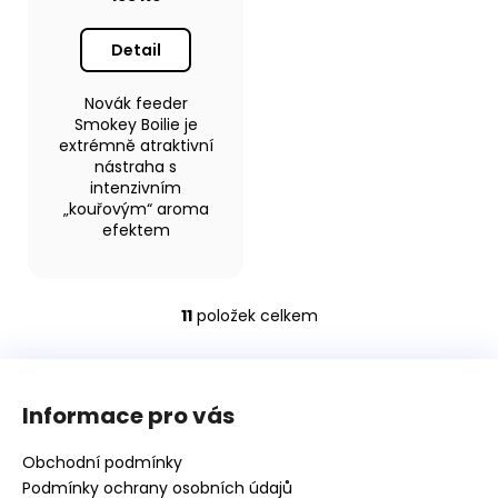
Detail
Novák feeder
Smokey Boilie je
extrémně atraktivní
nástraha s
intenzivním
„kouřovým“ aroma
efektem
11
položek celkem
O
v
Z
l
á
á
Informace pro vás
d
p
a
a
Obchodní podmínky
c
t
Podmínky ochrany osobních údajů