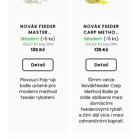
č
u
s
u
k
p
j
t
r
e
ů
NOVÁK FEEDER
NOVÁK FEEDER
m
o
MASTER
CARP METHOD
e
d
METHOD POP-
BOILIE 10MM
Skladem
(>5 ks)
Skladem
(>5 ks)
UP BOILIE 9-
u
116,07 Kč bez DPH
120,54 Kč bez DPH
130 Kč
135 Kč
11MM
k
NAFUKOVACÍ
ČLUN
t
WILLIS
Detail
Detail
ů
BOATS
RY-
BD300
Plovoucí Pop-Up
10mm verze
V
boilie určené pro
Novákfeeder Carp
ZELENÉ
moderní method
Method Boilie je
BARVĚ
feeder rybaření.
stále oblíbená mezi
SE
domácími
SKLÁDACÍ
feederovými rybáři
DŘEVĚNOU
a čím dál více i mezi
PODLAHOU
zahraničními kapraři.
16
490
Kč