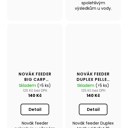
spolehlivým
výsledkům u vody.
NOVÁK FEEDER
NOVÁK FEEDER
BIG CARP
DUPLEX PELLET
METHOD PELLET
10MM WAFTERS
Skladem
(>5 ks)
Skladem
(>5 ks)
13MM
125 Kč bez DPH
125 Kč bez DPH
140 Kč
140 Kč
Detail
Detail
Novák feeder
Novák feeder Duplex