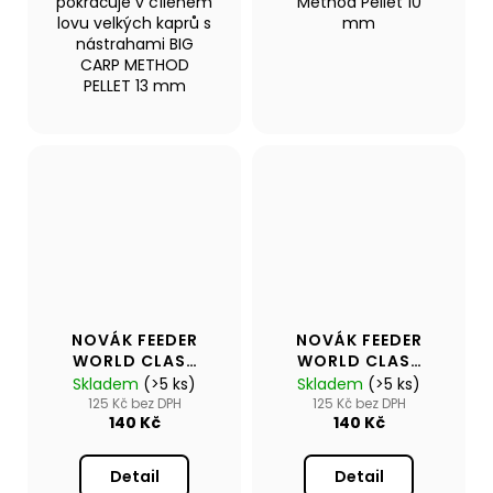
pokračuje v cíleném
Method Pellet 10
lovu velkých kaprů s
mm
nástrahami BIG
CARP METHOD
PELLET 13 mm
NOVÁK FEEDER
NOVÁK FEEDER
WORLD CLASS
WORLD CLASS
METHOD FLUO
METHOD
Skladem
(>5 ks)
Skladem
(>5 ks)
PELLET 6MM
PELLETS 8MM
125 Kč bez DPH
125 Kč bez DPH
140 Kč
140 Kč
Detail
Detail