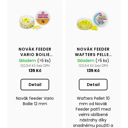
NOVÁK FEEDER
NOVÁK FEEDER
VARIO BOILIE
WAFTERS PELLET
12MM
10MM
Skladem
(>5 ks)
Skladem
(>5 ks)
120,54 Kč bez DPH
120,54 Kč bez DPH
135 Kč
135 Kč
Detail
Detail
Novák feeder Vario
Wafters Pellet 10
Boilie 12 mm
mm od Novák
Feeder patří mezi
velmi oblíbené
nástrahy díky
snadnému použití a