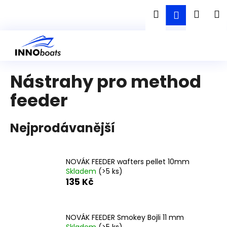
K
Přejít
Hledat
Náku
M
Přihlášen
na
o
obsah
Zpět
Zpět
š
košík
í
C
k
o
Nástrahy pro method
p
o
feeder
t
ř
Nejprodávanější
e
b
u
NOVÁK FEEDER wafters pellet 10mm
j
Skladem
(>5 ks)
135 Kč
e
t
e
NOVÁK FEEDER Smokey Bojli 11 mm
n
Skladem
(>5 ks)