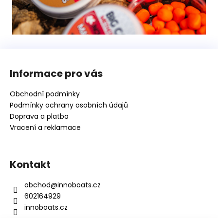
Z
á
Informace pro vás
p
a
Obchodní podmínky
t
Podmínky ochrany osobních údajů
í
Doprava a platba
Vracení a reklamace
Kontakt
obchod
@
innoboats.cz
602164929
innoboats.cz