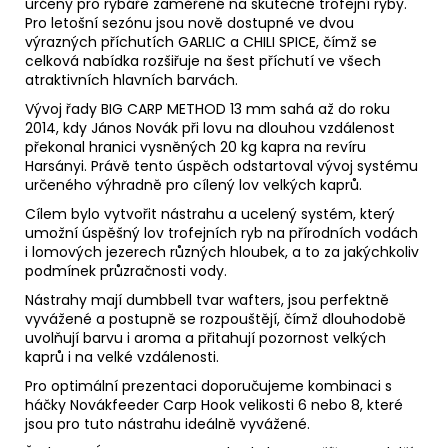
určeny pro rybáře zaměřené na skutečně trofejní ryby.
Pro letošní sezónu jsou nově dostupné ve dvou
výrazných příchutích GARLIC a CHILI SPICE, čímž se
celková nabídka rozšiřuje na šest příchutí ve všech
atraktivních hlavních barvách.
Vývoj řady BIG CARP METHOD 13 mm sahá až do roku
2014, kdy János Novák při lovu na dlouhou vzdálenost
překonal hranici vysněných 20 kg kapra na revíru
Harsányi. Právě tento úspěch odstartoval vývoj systému
určeného výhradně pro cílený lov velkých kaprů.
Cílem bylo vytvořit nástrahu a ucelený systém, který
umožní úspěšný lov trofejních ryb na přírodních vodách
i lomových jezerech různých hloubek, a to za jakýchkoliv
podmínek průzračnosti vody.
Nástrahy mají dumbbell tvar wafters, jsou perfektně
vyvážené a postupně se rozpouštějí, čímž dlouhodobě
uvolňují barvu i aroma a přitahují pozornost velkých
kaprů i na velké vzdálenosti.
Pro optimální prezentaci doporučujeme kombinaci s
háčky Novákfeeder Carp Hook velikosti 6 nebo 8, které
jsou pro tuto nástrahu ideálně vyvážené.