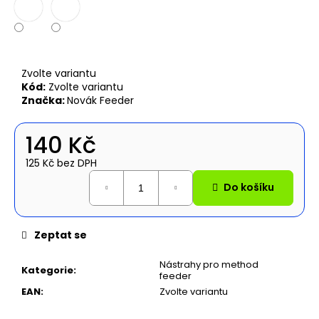
č
u
j
e
m
Zvolte variantu
e
Kód:
Zvolte variantu
Značka:
Novák Feeder
NAFUKOVACÍ
ČLUN
140 Kč
WILLIS
BOATS
125 Kč bez DPH
RY-
Měrná
BD200
Do košíku
cena:
V
ŠEDO-
ŠEDÉ
BARVĚ
Zeptat se
S
NAFUKOVACÍ
Nástrahy pro method
PODLAHOU
Kategorie
:
feeder
11
EAN
:
Zvolte variantu
590
Kč