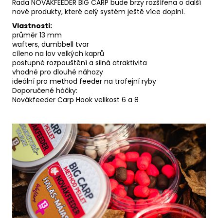
Řada NOVÁKFEEDER BIG CARP bude brzy rozšířena o další
nové produkty, které celý systém ještě více doplní.
Vlastnosti:
průměr 13 mm
wafters, dumbbell tvar
cíleno na lov velkých kaprů
postupné rozpouštění a silná atraktivita
vhodné pro dlouhé náhozy
ideální pro method feeder na trofejní ryby
Doporučené háčky:
Novákfeeder Carp Hook velikost 6 a 8