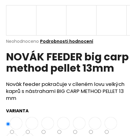
a
j
í
t
?
Průměrné
Neohodnoceno
Podrobnosti hodnocení
hodnocení
NOVÁK FEEDER big carp
produktu
je
method pellet 13mm
0,0
z
Hledat
5
hvězdiček.
Novák feeder pokračuje v cíleném lovu velkých
kaprů s nástrahami BIG CARP METHOD PELLET 13
D
mm
o
p
VARIANTA
o
r
u