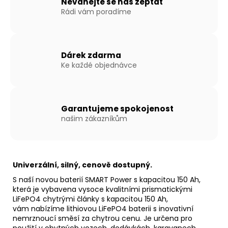
Neváhejte se nás zeptat
Rádi vám poradíme
Dárek zdarma
Ke každé objednávce
Garantujeme spokojenost
našim zákazníkům
Univerzální, silný, cenově dostupný.
S naší novou baterií SMART Power s kapacitou 150 Ah,
která je vybavena vysoce kvalitními prismatickými
LiFePO4 chytrými články s kapacitou 150 Ah,
vám nabízíme lithiovou LiFePO4 baterii s inovativní
nemrznoucí směsí za chytrou cenu. Je určena pro
použití v obytných vozech, dodávkách, karavanech,