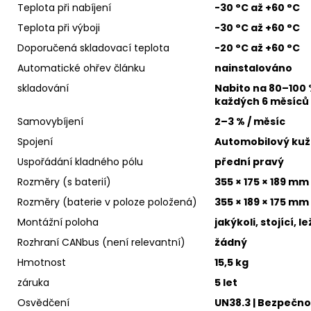
Teplota při nabíjení
-30 °C až +60 °C
Teplota při výboji
-30 °C až +60 °C
Doporučená skladovací teplota
-20 °C až +60 °C
Automatické ohřev článku
nainstalováno
skladování
Nabito na 80–100 %
každých 6 měsíců
Samovybíjení
2–3 % / měsíc
Spojení
Automobilový kuže
Uspořádání kladného pólu
přední pravý
Rozměry (s baterií)
355 × 175 × 189 mm
Rozměry (baterie v poloze položená)
355 × 189 × 175 mm
Montážní poloha
jakýkoli, stojící, 
Rozhraní CANbus (není relevantní)
žádný
Hmotnost
15,5 kg
záruka
5 let
Osvědčení
UN38.3 | Bezpečnostn