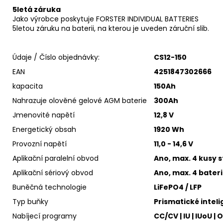
5letá záruka
Jako výrobce poskytuje FORSTER INDIVIDUAL BATTERIES
5letou záruku na baterii, na kterou je uveden záruční slib.
Údaje / Číslo objednávky:
CS12-150
EAN
4251847302666
kapacita
150Ah
Nahrazuje olověné gelové AGM baterie
300Ah
Jmenovité napětí
12,8 V
Energetický obsah
1920 Wh
Provozní napětí
11,0 - 14,6 V
Aplikační paralelní obvod
Ano, max. 4 kusy 
Aplikační sériový obvod
Ano, max. 4 bateri
Buněčná technologie
LiFePO4 / LFP
Typ buňky
Prismatické intel
Nabíjecí programy
CC/CV | IU | IUoU 