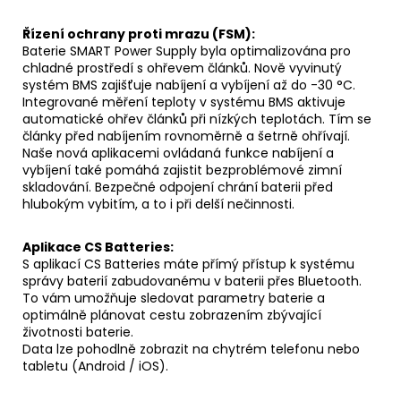
Řízení ochrany proti mrazu (FSM):
Baterie SMART Power Supply byla optimalizována pro
chladné prostředí s ohřevem článků. Nově vyvinutý
systém BMS zajišťuje nabíjení a vybíjení až do -30 °C.
Integrované měření teploty v systému BMS aktivuje
automatické ohřev článků při nízkých teplotách. Tím se
články před nabíjením rovnoměrně a šetrně ohřívají.
Naše nová aplikacemi ovládaná funkce nabíjení a
vybíjení také pomáhá zajistit bezproblémové zimní
skladování. Bezpečné odpojení chrání baterii před
hlubokým vybitím, a to i při delší nečinnosti.
Aplikace CS Batteries:
S aplikací CS Batteries máte přímý přístup k systému
správy baterií zabudovanému v baterii přes Bluetooth.
To vám umožňuje sledovat parametry baterie a
optimálně plánovat cestu zobrazením zbývající
životnosti baterie.
Data lze pohodlně zobrazit na chytrém telefonu nebo
tabletu (Android / iOS).