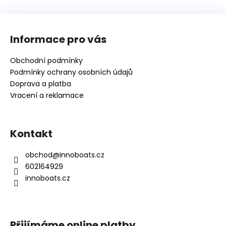
Z
á
Informace pro vás
p
a
Obchodní podmínky
t
Podmínky ochrany osobních údajů
í
Doprava a platba
Vracení a reklamace
Kontakt
obchod
@
innoboats.cz
602164929
innoboats.cz
Přijímáme online platby