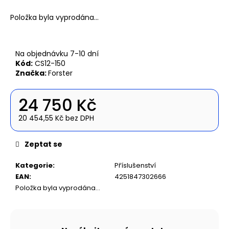
č
u
Položka byla vyprodána…
j
e
m
Na objednávku 7-10 dní
e
Kód:
CS12-150
Značka:
Forster
NAFUKOVACÍ
ČLUN
24 750 Kč
WILLIS
BOATS
20 454,55 Kč bez DPH
RY-
Měrná
BD330
cena:
V
Zeptat se
ZELENÉ
BARVĚ
SE
Kategorie
:
Příslušenství
SKLÁDACÍ
EAN
:
4251847302666
DŘEVĚNOU
Položka byla vyprodána…
PODLAHOU
18
290
Kč