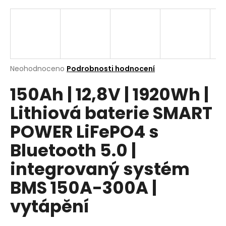
a
j
í
t
?
Průměrné
Neohodnoceno
Podrobnosti hodnocení
hodnocení
150Ah | 12,8V | 1920Wh |
produktu
je
Lithiová baterie SMART
0,0
z
Hledat
POWER LiFePO4 s
5
hvězdiček.
Bluetooth 5.0 |
D
integrovaný systém
o
BMS 150A-300A |
p
o
vytápění
r
u