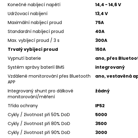
Konečné nabíjecí napětí
14,4 - 14,6 V
Udržovací nabíjení
13,4 V
Maximální nabíjecí proud
75A
Standardní nabíjecí proud
40A
Max. vybíjecí proud / 3 s
300A
Trvalý vybíjecí proud
150A
Vypnutí baterie
ano, přes Bluetoot
Systém správy baterií BMS
integrovaný
Vzdálené monitorování přes Bluetooth
ano, vestavěná ap
APP
Integrovaný shunt pro dálkové
žádný
monitorování/měření
Třída ochrany
IP52
Cykly / životnost při 50% DoD
5000
Cykly / životnost při 80% DoD
3500
Cykly / životnost při 90% DoD
3000