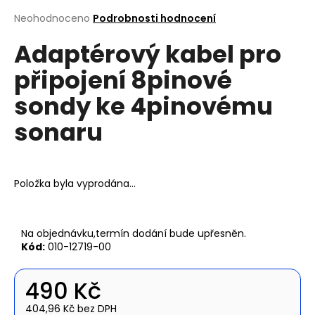
a
Průměrné
Neohodnoceno
Podrobnosti hodnocení
hodnocení
j
Adaptérový kabel pro
produktu
í
je
t
připojení 8pinové
0,0
z
?
sondy ke 4pinovému
5
hvězdiček.
sonaru
Hledat
Položka byla vyprodána…
D
Na objednávku,termín dodání bude upřesněn.
o
Kód:
010-12719-00
p
o
490 Kč
r
u
404,96 Kč bez DPH