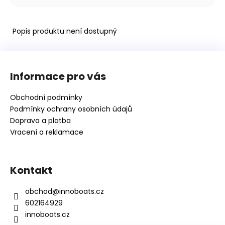
Kč
Popis produktu není dostupný
Z
á
Informace pro vás
p
a
Obchodní podmínky
t
Podmínky ochrany osobních údajů
í
Doprava a platba
Vracení a reklamace
Kontakt
obchod
@
innoboats.cz
602164929
innoboats.cz