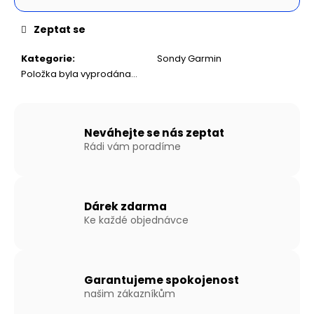
č
Měrná
u
cena:
Zeptat se
j
e
Kategorie
:
Sondy Garmin
m
Položka byla vyprodána…
e
NAFUKOVACÍ
ČLUN
Neváhejte se nás zeptat
WILLIS
Rádi vám poradíme
BOATS
RY-
BD420
V
ŠEDO-
Dárek zdarma
ŠEDÉ
Ke každé objednávce
BARVĚ
SE
SKLÁDACÍ
HLINÍKOVOU
PODLAHOU
Garantujeme spokojenost
27
našim zákazníkům
190