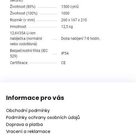
Z
á
Informace pro vás
p
a
Obchodní podmínky
t
Podmínky ochrany osobních údajů
í
Doprava a platba
Vracení a reklamace