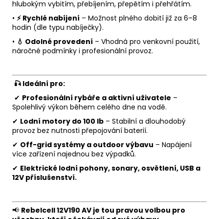
hlubokým vybitím, přebíjením, přepětím i přehřátím.
•
⚡ Rychlé nabíjení
– Možnost plného dobití již za 6–8
hodin (dle typu nabíječky).
•
💧 Odolné provedení
– Vhodná pro venkovní použití,
náročné podmínky i profesionální provoz.
🎣 Ideální pro:
✔
Profesionální rybáře a aktivní uživatele
–
Spolehlivý výkon během celého dne na vodě.
✔
Lodní motory do 100 lb
– Stabilní a dlouhodobý
provoz bez nutnosti přepojování baterií.
✔
Off-grid systémy a outdoor výbavu
– Napájení
více zařízení najednou bez výpadků.
✔
Elektrické lodní pohony, sonary, osvětlení, USB a
12V příslušenství.
📢
Rebelcell 12V190 AV je tou pravou volbou pro