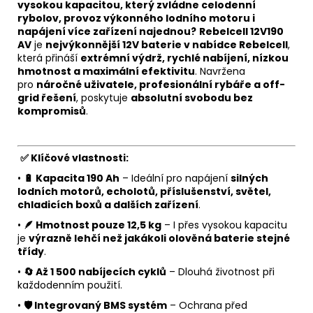
vysokou kapacitou, který zvládne celodenní
rybolov, provoz výkonného lodního motoru i
napájení více zařízení najednou?
Rebelcell 12V190
AV
je
nejvýkonnější 12V baterie v nabídce Rebelcell
,
která přináší
extrémní výdrž, rychlé nabíjení, nízkou
hmotnost a maximální efektivitu
. Navržena
pro
náročné uživatele, profesionální rybáře a off-
grid řešení
, poskytuje
absolutní svobodu bez
kompromisů
.
✅ Klíčové vlastnosti:
•
🔋 Kapacita 190 Ah
– Ideální pro napájení
silných
lodních motorů, echolotů, příslušenství, světel,
chladicích boxů a dalších zařízení
.
•
🪶 Hmotnost pouze 12,5 kg
– I přes vysokou kapacitu
je
výrazně lehčí než jakákoli olověná baterie stejné
třídy
.
•
🔄 Až 1 500 nabíjecích cyklů
– Dlouhá životnost při
každodenním použití.
•
🛡️ Integrovaný BMS systém
– Ochrana před