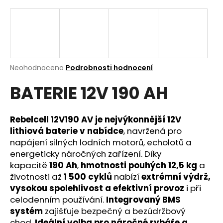
a
j
í
t
?
Průměrné
Neohodnoceno
Podrobnosti hodnocení
hodnocení
BATERIE 12V 190 AH
produktu
je
0,0
z
Hledat
Rebelcell 12V190 AV je nejvýkonnější 12V
5
lithiová baterie v nabídce
, navržená pro
hvězdiček.
napájení silných lodních motorů, echolotů a
energeticky náročných zařízení. Díky
D
kapacitě
190 Ah
,
hmotnosti pouhých 12,5 kg
a
o
životnosti až
1 500 cyklů
nabízí
extrémní výdrž,
p
vysokou spolehlivost a efektivní provoz
i při
o
celodenním používání.
Integrovaný BMS
r
systém
zajišťuje bezpečný a bezúdržbový
u
chod.
Ideální volba pro náročné rybáře a