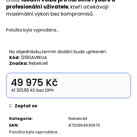
č
profesionální uživatele
, kteří očekávají
u
maximální výkon bez kompromisů.
j
e
m
Položka byla vyprodána…
e
Na objednávku,termín dodání bude upřesněn.
NAFUKOVACÍ
ČLUN
Kód:
12190AVREUA
WILLIS
Značka:
Rebelcell
BOATS
RY-
BD200
49 975 Kč
V
ŠEDO-
41 301,65 Kč bez DPH
ŠEDÉ
Měrná
BARVĚ
cena:
S
Zeptat se
NAFUKOVACÍ
PODLAHOU
Kategorie
:
Rebelcell
11
EAN
:
8720964630670
590
Položka byla vyprodána…
Kč