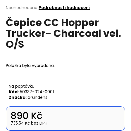
a
Průměrné
Neohodnoceno
Podrobnosti hodnocení
hodnocení
j
Čepice CC Hopper
produktu
í
je
t
Trucker- Charcoal vel.
0,0
z
?
O/S
5
hvězdiček.
Položka byla vyprodána…
Hledat
Na poptávku
Kód:
50337-024-0001
D
Značka:
Grundéns
o
p
o
890 Kč
r
735,54 Kč bez DPH
u
Měrná