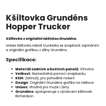
Kč
Kšiltovka Grundéns
Hopper Trucker
Kšiltovka s originální nášivkou Grundéns.
Unisex kšiltovka neboli truckerka se snapback zapínáním
a originální grafikou z dílny Grundéns.
Specifikace:
Materiál zadních a bočních panelů:
Síťovina
Velikost:
Nastavitelná pomocí snapbacku
Kšilt:
Zahnutý, pro pohodlné nošení
Design:
Originální Grundéns grafika na nášivce
Unisex:
Vhodná pro muže i ženy
Grundéns:
spolupracuje s výrobcem kšiltovek
Richardson