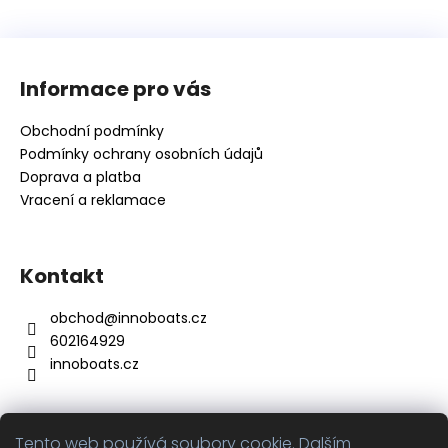
Z
á
Informace pro vás
p
a
Obchodní podmínky
t
Podmínky ochrany osobních údajů
í
Doprava a platba
Vracení a reklamace
Kontakt
obchod
@
innoboats.cz
602164929
innoboats.cz
Tento web používá soubory cookie. Dalším