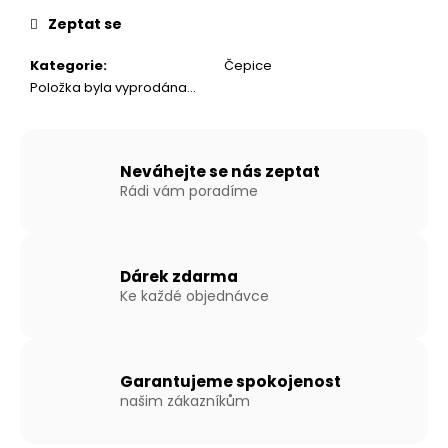
č
cena:
u
Zeptat se
j
e
Kategorie
:
Čepice
m
Položka byla vyprodána…
e
NAFUKOVACÍ
Neváhejte se nás zeptat
ČLUN
Rádi vám poradíme
WILLIS
BOATS
RY-
BD300
V
Dárek zdarma
ŠEDO-
Ke každé objednávce
ŠEDÉ
BARVĚ
SE
SKLÁDACÍ
HLINÍKOVOU
Garantujeme spokojenost
PODLAHOU
našim zákazníkům
16
990