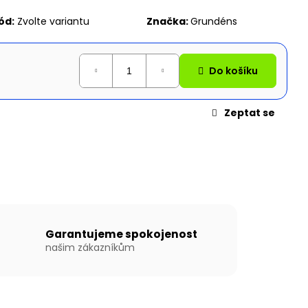
N WILLIS BOATS RY-
EDÉ BARVĚ SE
ód:
Zvolte variantu
Značka:
Grundéns
ÍKOVOU PODLAHOU
Do košíku
Zeptat se
Garantujeme spokojenost
našim zákazníkům