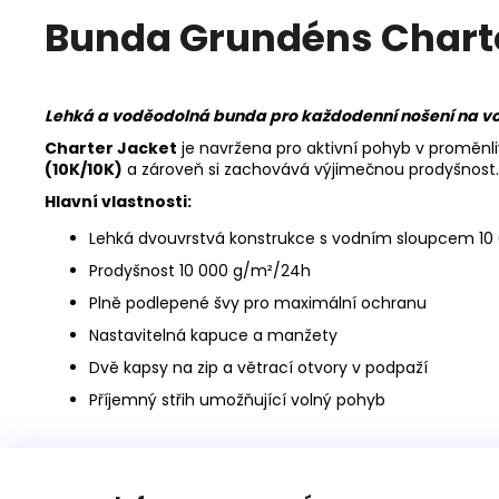
Bunda Grundéns Chart
Lehká a voděodolná bunda pro každodenní nošení na vodě
Charter Jacket
je navržena pro aktivní pohyb v proměnl
(10K/10K)
a zároveň si zachovává výjimečnou prodyšnost.
Hlavní vlastnosti:
Lehká dvouvrstvá konstrukce s vodním sloupcem 1
Prodyšnost 10 000 g/m²/24h
Plně podlepené švy pro maximální ochranu
Nastavitelná kapuce a manžety
Dvě kapsy na zip a větrací otvory v podpaží
Příjemný střih umožňující volný pohyb
Z
á