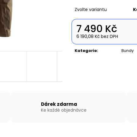
NAFUKOVACÍ ČLUN WILLIS BOATS RY-
NAFUKOVACÍ ČLU
BD200 V BÍLO-MODRÉ BARVĚ S
BD370 V ŠEDO-Š
Zvolte variantu
K
NAFUKOVACÍ PODLAHOU
SKLÁDACÍ HLIN
11 590 Kč
21 690 Kč
7 490 Kč
6 190,08 Kč bez DPH
Měrná
cena:
Kategorie
:
Bundy
Dárek zdarma
Ke každé objednávce