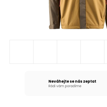
NAFUKOVACÍ ČLUN WILLIS BOATS RY-
BD300 V BÍLO-MODRÉ BARVĚ S
NAFUKOVACÍ PODLAHOU
15 690 Kč
Neváhejte se nás zeptat
Rádi vám poradíme