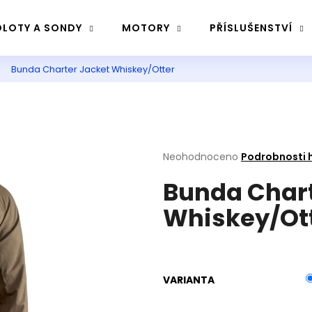
LOTY A SONDY
MOTORY
PŘÍSLUŠENSTVÍ
Bunda Charter Jacket Whiskey/Otter
Co potřebujete najít?
Hledat
Průměrné
Neohodnoceno
Podrobnosti 
hodnocení
Bunda Chart
produktu
Doporučujeme
je
Whiskey/Ot
0,0
z
5
hvězdiček.
VARIANTA