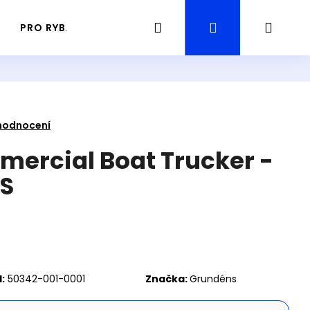
Hledat
Přihlášení
Náku
PRO RYBÁŘE
PRŮVODCE / GUIDING RYBAŘENÍ
košík
hodnocení
ercial Boat Trucker -
/S
Následující
:
50342-001-0001
Značka:
Grundéns