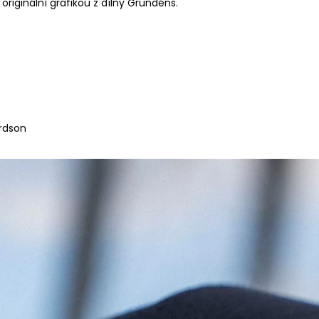
originální grafikou z dílny Grundéns.
ardson