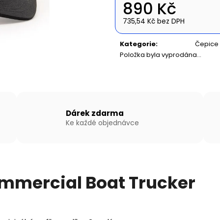
NAFUKOVACÍ ČLUN WILLIS BOATS RY-
NAFUKOVACÍ ČLU
890 Kč
BD270 V ZELENÉ BARVĚ SE SKLÁDACÍ
BD300 V BÍLO-
DŘEVĚNOU PODLAHOU
SKLÁDACÍ HLIN
735,54 Kč bez DPH
Měrná
14 890 Kč
16 990 Kč
cena:
Kategorie
:
Čepice
Položka byla vyprodána…
Dárek zdarma
Ke každé objednávce
mmercial Boat Trucker