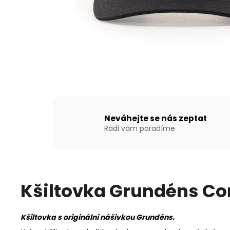
NAFUKOVACÍ ČLUN WILLIS BOATS RY-
BD240 V BÍLO-MODRÉ BARVĚ SE
SKLÁDACÍ DŘEVĚNOU PODLAHOU
13 790 Kč
Neváhejte se nás zeptat
Rádi vám poradíme
Kšiltovka Grundéns Co
Kšiltovka s originální nášivkou Grundéns.