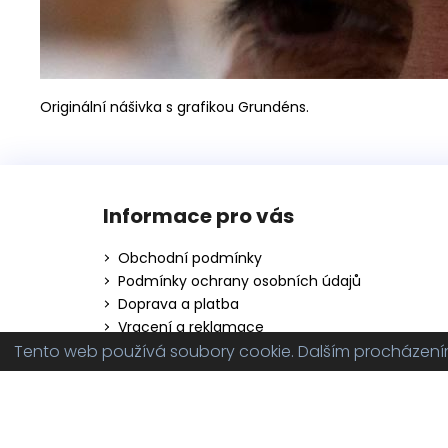
Originální nášivka s grafikou Grundéns.
Z
á
Informace pro vás
p
a
Obchodní podmínky
t
Podmínky ochrany osobních údajů
í
Doprava a platba
Vracení a reklamace
Tento web používá soubory cookie. Dalším procházením 
Copyright 2026
innoboats.cz
. Všechna práva vy