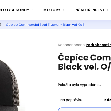
LOTY A SONDY
MOTORY
PŘÍSLUŠENSTVÍ
Čepice Commercial Boat Trucker - Black vel. O/S
Co potřebujete najít?
Průměrné
Neohodnoceno
Podrobnosti 
Hledat
hodnocení
Čepice Comm
produktu
je
Black vel. O
0,0
Doporučujeme
z
5
hvězdiček.
Položka byla vyprodána…
Na poptávku
Kód