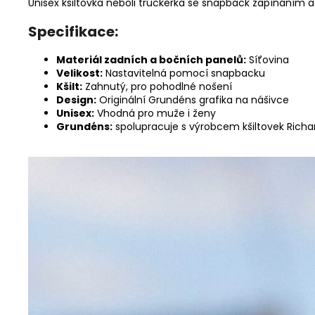
Unisex kšiltovka neboli truckerka se snapback zapínáním a 
Specifikace:
Materiál zadních a bočních panelů:
Síťovina
Velikost:
Nastavitelná pomocí snapbacku
Kšilt:
Zahnutý, pro pohodlné nošení
Design:
Originální Grundéns grafika na nášivce
Unisex:
Vhodná pro muže i ženy
Grundéns:
spolupracuje s výrobcem kšiltovek Rich