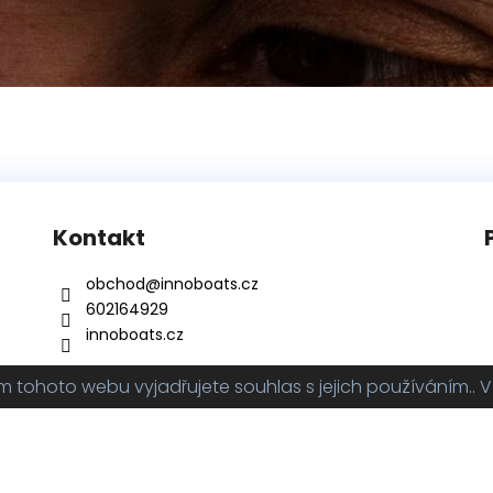
Kontakt
obchod
@
innoboats.cz
602164929
innoboats.cz
tohoto webu vyjadřujete souhlas s jejich používáním.. V
hrazena.