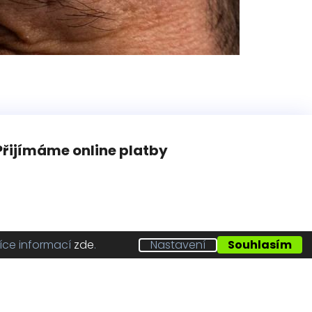
Přijímáme online platby
íce informací
zde
.
Nastavení
Souhlasím
Vytvořil Shoptet