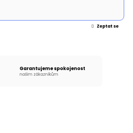
N WILLIS BOATS RY-
MODRÉ BARVĚ SE
ÍKOVOU PODLAHOU
Zeptat se
Garantujeme spokojenost
našim zákazníkům