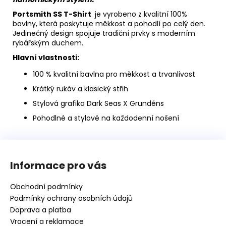
Portsmith SS T-Shirt
je vyrobeno z kvalitní 100%
bavlny, která poskytuje měkkost a pohodlí po celý den.
Jedinečný design spojuje tradiční prvky s moderním
rybářským duchem.
Hlavní vlastnosti:
100 % kvalitní bavlna pro měkkost a trvanlivost
Krátký rukáv a klasický střih
Stylová grafika Dark Seas X Grundéns
Pohodlné a stylové na každodenní nošení
Z
á
Informace pro vás
p
a
Obchodní podmínky
t
Podmínky ochrany osobních údajů
í
Doprava a platba
Vracení a reklamace