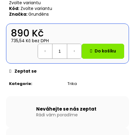
č
Zvolte variantu
u
Kód:
Zvolte variantu
j
Značka:
Grundéns
e
m
890 Kč
e
735,54 Kč bez DPH
Měrná
Do košíku
NAFUKOVACÍ
cena:
ČLUN
WILLIS
BOATS
Zeptat se
RY-
BD270
V
Kategorie
:
Trika
BÍLO-
MODRÉ
BARVĚ
S
NAFUKOVACÍ
Neváhejte se nás zeptat
PODLAHOU
Rádi vám poradíme
14
490
Kč