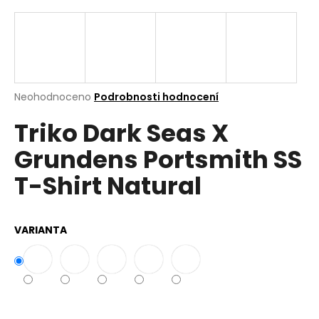
a
j
í
t
?
Průměrné
Neohodnoceno
Podrobnosti hodnocení
hodnocení
Triko Dark Seas X
produktu
je
Grundens Portsmith SS
0,0
z
Hledat
T-Shirt Natural
5
hvězdiček.
D
VARIANTA
o
p
o
r
u