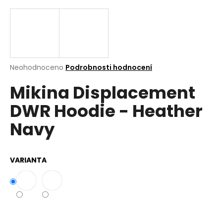
a
j
í
t
?
Průměrné
Neohodnoceno
Podrobnosti hodnocení
hodnocení
Mikina Displacement
produktu
je
DWR Hoodie - Heather
0,0
z
Hledat
Navy
5
hvězdiček.
D
VARIANTA
o
p
o
r
u