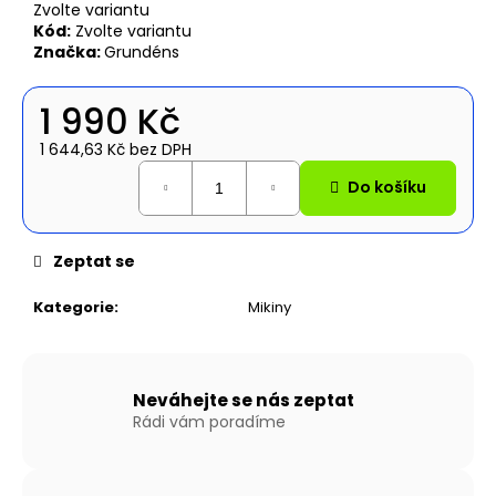
č
Zvolte variantu
u
Kód:
Zvolte variantu
j
Značka:
Grundéns
e
m
1 990 Kč
e
1 644,63 Kč bez DPH
Měrná
Do košíku
NAFUKOVACÍ
cena:
ČLUN
WILLIS
BOATS
Zeptat se
RY-
BD420
V
Kategorie
:
Mikiny
BÍLO-
MODRÉ
BARVĚ
SE
SKLÁDACÍ
Neváhejte se nás zeptat
DŘEVĚNOU
Rádi vám poradíme
PODLAHOU
24
890