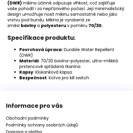
(DWR)
mikina účinně odpuzuje vlhkost, což zajišťuje
vaše pohodlí i za nepříznivého počasí. Její minimalistický
design umožňuje nosit mikinu samostatně nebo jako
vrstvu pod bundu. Mikina je vyrobená ze
směsi
bavlny
a
polyesteru
v poměru
70/30.
Specifikace produktu:
Povrchová úprava:
Durable Water Repellent
(DWR)
Materiál
: 70/30 bavlna-polyester, ultra-měkká
prstencově spřádaná tkanina
Kapsy
: Klokanková kapsa.
Bezpečnost
: Kotva pro kill switch
Z
á
Informace pro vás
p
a
Obchodní podmínky
t
Podmínky ochrany osobních údajů
í
Doprava a platba