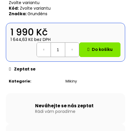
č
Zvolte variantu
u
Kód:
Zvolte variantu
j
Značka:
Grundéns
e
m
1 990 Kč
e
1 644,63 Kč bez DPH
Měrná
Do košíku
NAFUKOVACÍ
cena:
ČLUN
WILLIS
BOATS
Zeptat se
RY-
BD240
V
Kategorie
:
Mikiny
BÍLO-
MODRÉ
BARVĚ
SE
SKLÁDACÍ
Neváhejte se nás zeptat
DŘEVĚNOU
Rádi vám poradíme
PODLAHOU
13
790