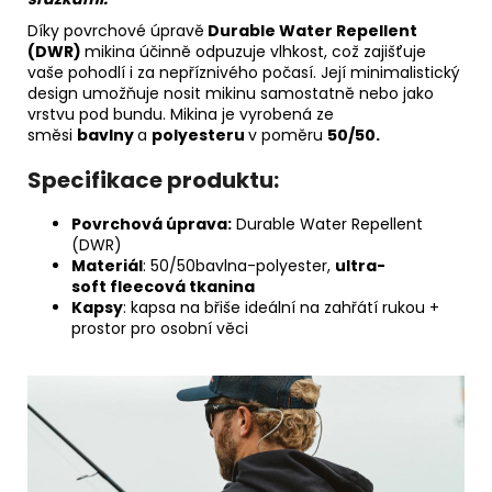
Díky povrchové úpravě
Durable Water Repellent
(DWR)
mikina účinně odpuzuje vlhkost, což zajišťuje
vaše pohodlí i za nepříznivého počasí. Její minimalistický
design umožňuje nosit mikinu samostatně nebo jako
vrstvu pod bundu. Mikina je vyrobená ze
směsi
bavlny
a
polyesteru
v poměru
50/50.
Specifikace produktu:
Povrchová úprava:
Durable Water Repellent
(DWR)
Materiál
: 50/50bavlna-polyester,
ultra-
soft fleecová tkanina
Kapsy
: kapsa na břiše ideální na zahřátí rukou +
prostor pro osobní věci