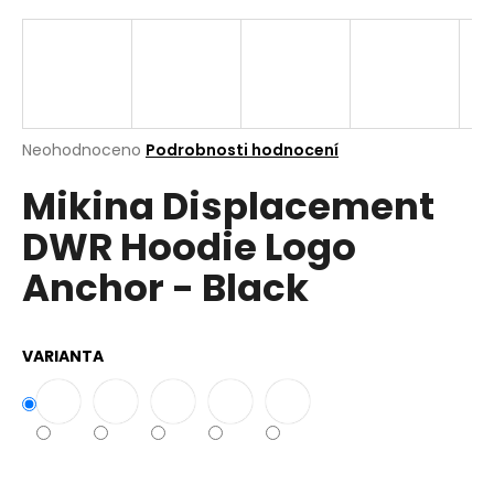
a
j
í
t
?
Průměrné
Neohodnoceno
Podrobnosti hodnocení
hodnocení
Mikina Displacement
produktu
je
DWR Hoodie Logo
0,0
z
Hledat
Anchor - Black
5
hvězdiček.
D
VARIANTA
o
p
o
r
u