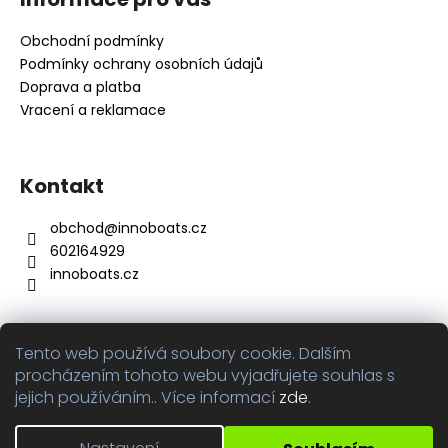
p
a
Obchodní podmínky
t
Podmínky ochrany osobních údajů
í
Doprava a platba
Vracení a reklamace
Kontakt
obchod
@
innoboats.cz
602164929
innoboats.cz
Tento web používá soubory cookie. Dalším
Přijímáme online platby
procházením tohoto webu vyjadřujete souhlas s
jejich používáním.. Více informací
zde
.