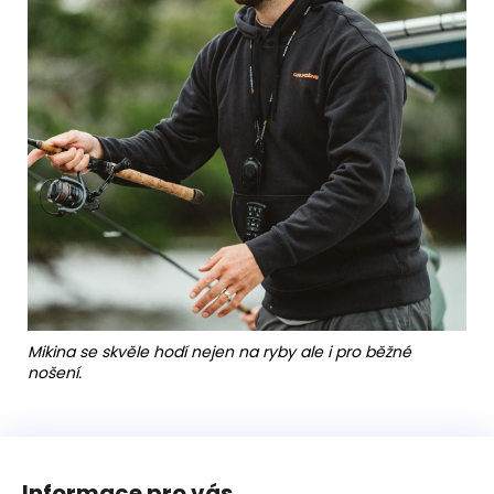
Mikina se skvěle hodí nejen na ryby ale i pro běžné
nošení.
Z
á
Informace pro vás