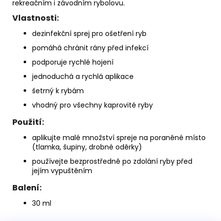
rekreačním i závodním rybolovu.
Vlastnosti:
dezinfekční sprej pro ošetření ryb
pomáhá chránit rány před infekcí
podporuje rychlé hojení
jednoduchá a rychlá aplikace
šetrný k rybám
vhodný pro všechny kaprovité ryby
Použití:
aplikujte malé množství spreje na poraněné místo
(tlamka, šupiny, drobné oděrky)
používejte bezprostředně po zdolání ryby před
jejím vypuštěním
Balení:
30 ml