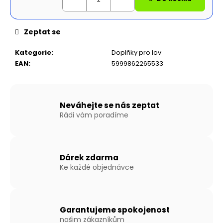
č
u
j
Zeptat se
e
m
Kategorie
:
Doplňky pro lov
e
EAN
:
5999862265533
NAFUKOVACÍ
ČLUN
WILLIS
Neváhejte se nás zeptat
BOATS
Rádi vám poradíme
RY-
BD300
V
ZELENÉ
BARVĚ
Dárek zdarma
SE
Ke každé objednávce
SKLÁDACÍ
DŘEVĚNOU
PODLAHOU
16
490
Garantujeme spokojenost
Kč
našim zákazníkům