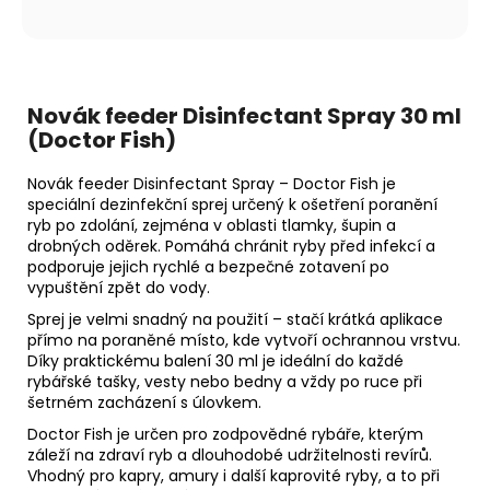
Novák feeder Disinfectant Spray 30 ml
(Doctor Fish)
Novák feeder Disinfectant Spray – Doctor Fish je
speciální dezinfekční sprej určený k ošetření poranění
ryb po zdolání, zejména v oblasti tlamky, šupin a
drobných oděrek. Pomáhá chránit ryby před infekcí a
podporuje jejich rychlé a bezpečné zotavení po
vypuštění zpět do vody.
Sprej je velmi snadný na použití – stačí krátká aplikace
přímo na poraněné místo, kde vytvoří ochrannou vrstvu.
Díky praktickému balení 30 ml je ideální do každé
rybářské tašky, vesty nebo bedny a vždy po ruce při
šetrném zacházení s úlovkem.
Doctor Fish je určen pro zodpovědné rybáře, kterým
záleží na zdraví ryb a dlouhodobé udržitelnosti revírů.
Vhodný pro kapry, amury i další kaprovité ryby, a to při