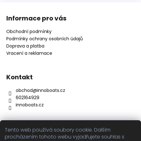
Z
á
Informace pro vás
p
a
Obchodní podmínky
t
Podmínky ochrany osobních údajů
í
Doprava a platba
Vracení a reklamace
Kontakt
obchod
@
innoboats.cz
602164929
innoboats.cz
Tento web používá soubory cookie. Dalším
Přijímáme online platby
procházením tohoto webu vyjadřujete souhlas s