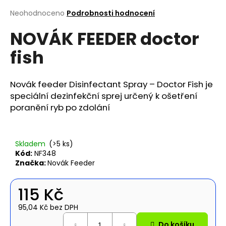
a
Průměrné
Neohodnoceno
Podrobnosti hodnocení
hodnocení
j
NOVÁK FEEDER doctor
produktu
í
je
t
fish
0,0
z
?
5
hvězdiček.
Novák feeder Disinfectant Spray – Doctor Fish je
speciální dezinfekční sprej určený k ošetření
poranění ryb po zdolání
Hledat
Skladem
(>5 ks)
Kód:
NF348
D
Značka:
Novák Feeder
o
p
115 Kč
o
r
95,04 Kč bez DPH
u
Měrná
Do košíku
cena: