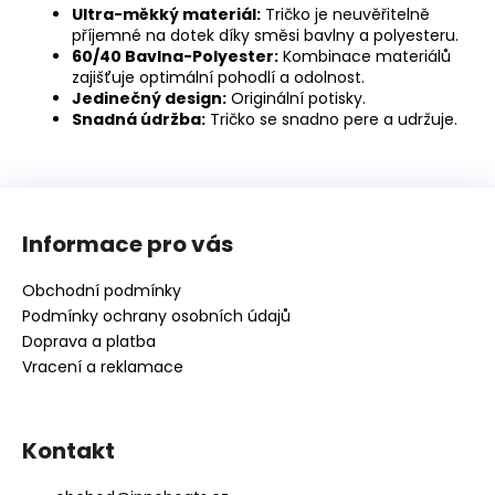
Ultra-měkký materiál:
Tričko je neuvěřitelně
příjemné na dotek díky směsi bavlny a polyesteru.
60/40 Bavlna-Polyester:
Kombinace materiálů
zajišťuje optimální pohodlí a odolnost.
Jedinečný design:
Originální potisky.
Snadná údržba:
Tričko se snadno pere a udržuje.
Z
á
Informace pro vás
p
a
Obchodní podmínky
t
Podmínky ochrany osobních údajů
í
Doprava a platba
Vracení a reklamace
Kontakt