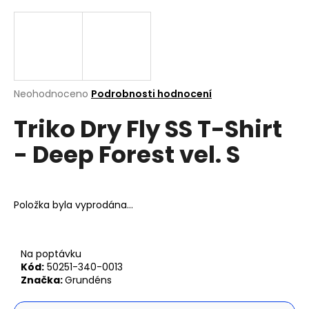
a
j
í
t
?
Průměrné
Neohodnoceno
Podrobnosti hodnocení
hodnocení
Triko Dry Fly SS T-Shirt
produktu
je
- Deep Forest vel. S
0,0
z
Hledat
5
hvězdiček.
Položka byla vyprodána…
D
o
p
Na poptávku
o
Kód:
50251-340-0013
r
Značka:
Grundéns
u