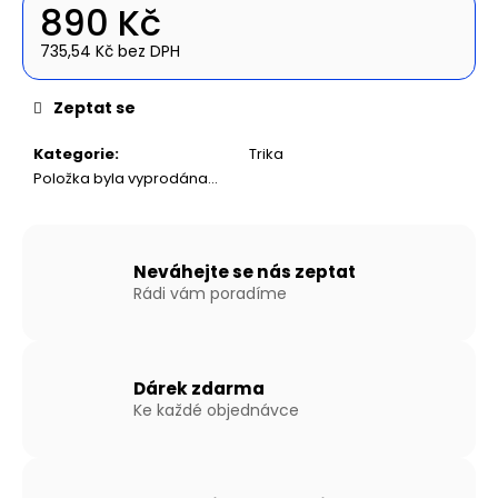
č
890 Kč
u
j
735,54 Kč bez DPH
Měrná
e
cena:
m
Zeptat se
e
Kategorie
:
Trika
Položka byla vyprodána…
NAFUKOVACÍ
ČLUN
WILLIS
BOATS
RY-
Neváhejte se nás zeptat
BD240
Rádi vám poradíme
V
ZELENÉ
BARVĚ
SE
SKLÁDACÍ
Dárek zdarma
DŘEVĚNOU
Ke každé objednávce
PODLAHOU
13
790
Kč