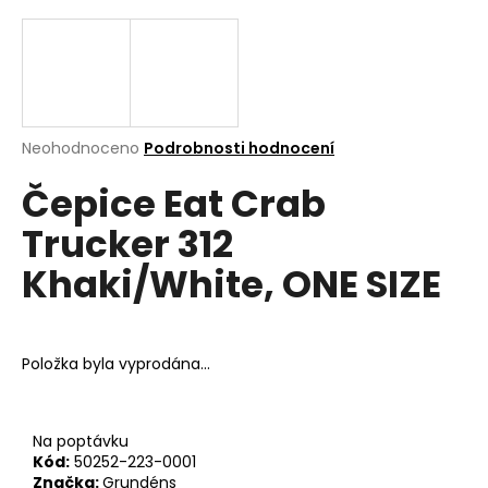
a
j
í
t
?
Průměrné
Neohodnoceno
Podrobnosti hodnocení
hodnocení
Čepice Eat Crab
produktu
je
Trucker 312
0,0
z
Hledat
Khaki/White, ONE SIZE
5
hvězdiček.
D
Položka byla vyprodána…
o
p
o
r
Na poptávku
Kód:
50252-223-0001
u
Značka:
Grundéns