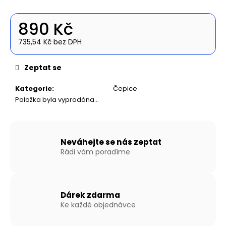
č
u
j
890 Kč
e
735,54 Kč bez DPH
m
Měrná
e
cena:
Zeptat se
NAFUKOVACÍ
Kategorie
:
Čepice
ČLUN
Položka byla vyprodána…
WILLIS
BOATS
RY-
BD300
V
Neváhejte se nás zeptat
ZELENÉ
Rádi vám poradíme
BARVĚ
SE
SKLÁDACÍ
DŘEVĚNOU
PODLAHOU
Dárek zdarma
16
Ke každé objednávce
490
Kč