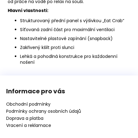
od práce na vodě po relax na souši.
Hlavní vlastnosti:
Strukturovaný přední panel s výšivkou „Eat Crab“
Síťovaná zadní část pro maximální ventilaci
Nastavitelné plastové zapínání (snapback)
Zakřivený kšilt proti slunci
Lehká a pohodlná konstrukce pro každodenní
nošení
Z
á
Informace pro vás
p
a
Obchodní podmínky
t
Podmínky ochrany osobních údajů
í
Doprava a platba
Vracení a reklamace