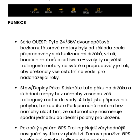
FUNKCE
Série QUEST: Tyto 24/36V dvounapěťové
bezkomutátorové motory byly od základu zcela
přepracovány s aktualizacemi držáků, vrtulí,
hnacích motorů a softwaru – vzaly ty největší
trollingové motory na světě a přepracovaly je tak,
aby překonaly vše ostatní na vodě. pro
nadcházející roky.
Stow/Deploy Páka: Stiskněte tuto páku na držáku a
skládací rampy bez námahy zasunou váš
trollingový motor do vody. A když jste připraveni k
pohybu, funkce Auto Park pomáhá motoru bez
námahy uložit tím, že automaticky nasměruje
spodní jednotku do ideální polohy pro uložení.
Pokročilý systém GPS Trolling: Nejdůvěryhodnější
navigační systém v rybářství. Terrova používá GPS
k ovládání vašeho trollingového motoru s