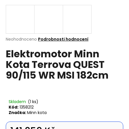
a
j
í
t
?
Průměrné
Neohodnoceno
Podrobnosti hodnocení
hodnocení
Elektromotor Minn
produktu
je
Kota Terrova QUEST
0,0
z
Hledat
90/115 WR MSI 182cm
5
hvězdiček.
D
o
Skladem
(1 ks)
p
Kód:
1358212
o
Značka:
Minn kota
r
u