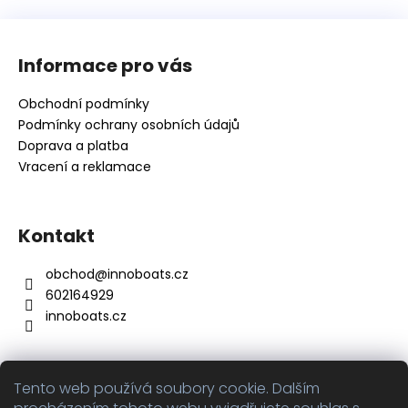
Z
á
Informace pro vás
p
a
Obchodní podmínky
t
Podmínky ochrany osobních údajů
í
Doprava a platba
Vracení a reklamace
Kontakt
obchod
@
innoboats.cz
602164929
innoboats.cz
Tento web používá soubory cookie. Dalším
Přijímáme online platby