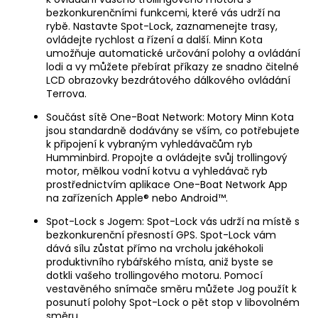
bezkonkurenčními funkcemi, které vás udrží na
rybě. Nastavte Spot-Lock, zaznamenejte trasy,
ovládejte rychlost a řízení a další. Minn Kota
umožňuje automatické určování polohy a ovládání
lodi a vy můžete přebírat příkazy ze snadno čitelné
LCD obrazovky bezdrátového dálkového ovládání
Terrova.
Součást sítě One-Boat Network: Motory Minn Kota
jsou standardně dodávány se vším, co potřebujete
k připojení k vybraným vyhledávačům ryb
Humminbird. Propojte a ovládejte svůj trollingový
motor, mělkou vodní kotvu a vyhledávač ryb
prostřednictvím aplikace One-Boat Network App
na zařízeních Apple® nebo Android™.
Spot-Lock s Jogem: Spot-Lock vás udrží na místě s
bezkonkurenční přesností GPS. Spot-Lock vám
dává sílu zůstat přímo na vrcholu jakéhokoli
produktivního rybářského místa, aniž byste se
dotkli vašeho trollingového motoru. Pomocí
vestavěného snímače směru můžete Jog použít k
posunutí polohy Spot-Lock o pět stop v libovolném
směru.