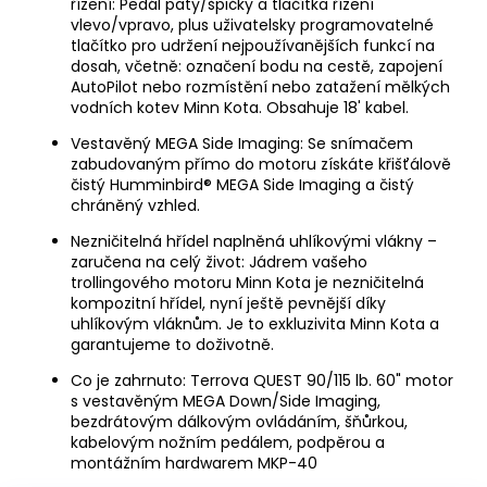
řízení: Pedál paty/špičky a tlačítka řízení
vlevo/vpravo, plus uživatelsky programovatelné
tlačítko pro udržení nejpoužívanějších funkcí na
dosah, včetně: označení bodu na cestě, zapojení
AutoPilot nebo rozmístění nebo zatažení mělkých
vodních kotev Minn Kota. Obsahuje 18' kabel.
Vestavěný MEGA Side Imaging: Se snímačem
zabudovaným přímo do motoru získáte křišťálově
čistý Humminbird® MEGA Side Imaging a čistý
chráněný vzhled.
Nezničitelná hřídel naplněná uhlíkovými vlákny –
zaručena na celý život: Jádrem vašeho
trollingového motoru Minn Kota je nezničitelná
kompozitní hřídel, nyní ještě pevnější díky
uhlíkovým vláknům. Je to exkluzivita Minn Kota a
garantujeme to doživotně.
Co je zahrnuto: Terrova QUEST 90/115 lb. 60" motor
s vestavěným MEGA Down/Side Imaging,
bezdrátovým dálkovým ovládáním, šňůrkou,
kabelovým nožním pedálem, podpěrou a
montážním hardwarem MKP-40