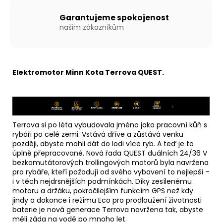
Garantujeme spokojenost
našim zákazníkům
Elektromotor Minn Kota Terrova QUEST.
Terrova si po léta vybudovala jméno jako pracovní kůň s
rybáři po celé zemi. Vstává dříve a zůstává venku
později, abyste mohli dát do lodi více ryb. A teď je to
úplně přepracované. Nová řada QUEST duálních 24/36 V
bezkomutátorových trollingových motorů byla navržena
pro rybáře, kteří požadují od svého vybavení to nejlepší –
i v těch nejdrsnějších podmínkách. Díky zesílenému
motoru a držáku, pokročilejším funkcím GPS než kdy
jindy a dokonce i režimu Eco pro prodloužení životnosti
baterie je nová generace Terrova navržena tak, abyste
měli záda na vodě po mnoho let.