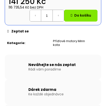
141 250 Kč
č
u
116 735,54 Kč bez DPH
j
Měrná
Do košíku
e
cena:
m
e
Zeptat se
NAFUKOVACÍ
Příďové motory Minn
Kategorie
:
ČLUN
kota
WILLIS
BOATS
RY-
BD270
V
Neváhejte se nás zeptat
ŠEDÉ
Rádi vám poradíme
BARVĚ
S
LAŤKOVOU
PODLAHOU
Dárek zdarma
12
Ke každé objednávce
490
Kč