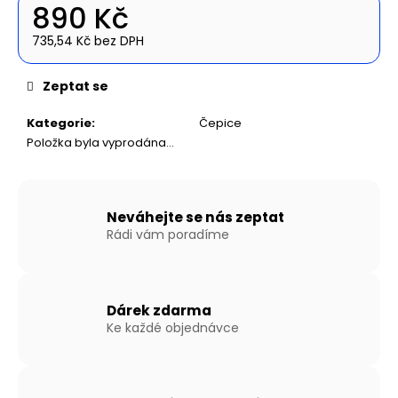
č
890 Kč
u
j
735,54 Kč bez DPH
Měrná
e
cena:
m
Zeptat se
e
Kategorie
:
Čepice
Položka byla vyprodána…
NAFUKOVACÍ
ČLUN
WILLIS
BOATS
RY-
Neváhejte se nás zeptat
BD270
Rádi vám poradíme
V
ZELENÉ
BARVĚ
S
NAFUKOVACÍ
Dárek zdarma
PODLAHOU
Ke každé objednávce
14
490
Kč