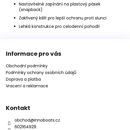
Nastavitelné zapínání na plastový pásek
(snapback)
Zakřivený kšilt pro lepší ochranu proti slunci
Lehká konstrukce pro celodenní pohodlí
Z
á
Informace pro vás
p
a
Obchodní podmínky
t
Podmínky ochrany osobních údajů
í
Doprava a platba
Vracení a reklamace
Kontakt
obchod
@
innoboats.cz
602164929