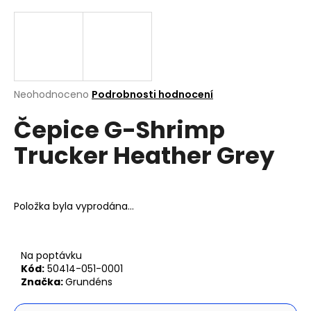
a
j
í
t
?
Průměrné
Neohodnoceno
Podrobnosti hodnocení
hodnocení
Čepice G-Shrimp
produktu
je
Trucker Heather Grey
0,0
z
Hledat
5
hvězdiček.
Položka byla vyprodána…
D
o
p
Na poptávku
o
Kód:
50414-051-0001
r
Značka:
Grundéns
u