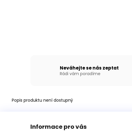
NAFUKOVACÍ ČLUN WILLIS BOATS RY-
BD300 V BÍLO-MODRÉ BARVĚ S
NAFUKOVACÍ PODLAHOU
15 690 Kč
Neváhejte se nás zeptat
Rádi vám poradíme
Popis produktu není dostupný
Z
á
Informace pro vás
p