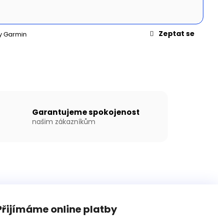
N WILLIS BOATS RY-
EDÉ BARVĚ SE
ÍKOVOU PODLAHOU
Zeptat se
y Garmin
Garantujeme spokojenost
našim zákazníkům
Přijímáme online platby