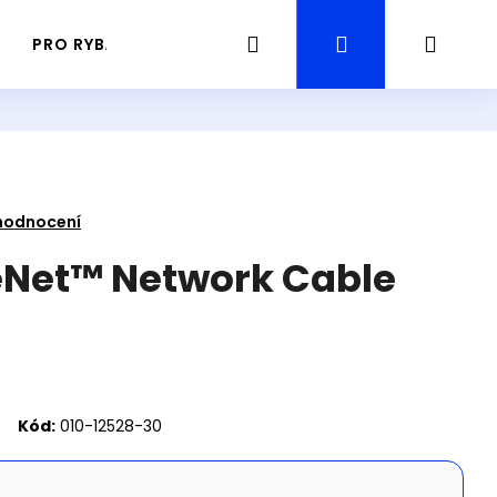
Hledat
Přihlášení
Náku
PRO RYBÁŘE
PRŮVODCE / GUIDING RYBAŘENÍ
košík
hodnocení
eNet™ Network Cable
Kód:
010-12528-30
Následující