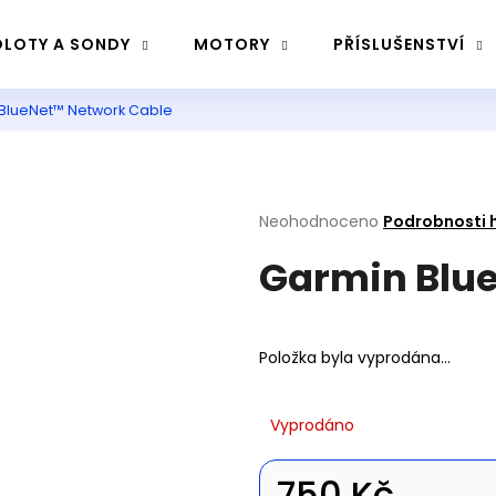
LOTY A SONDY
MOTORY
PŘÍSLUŠENSTVÍ
BlueNet™ Network Cable
Co potřebujete najít?
Hledat
Průměrné
Neohodnoceno
Podrobnosti 
hodnocení
Garmin Blu
produktu
je
Doporučujeme
0,0
z
5
Položka byla vyprodána…
hvězdiček.
Vyprodáno
750 Kč