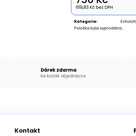
NAFUKOVACÍ ČLUN WILLIS BOATS RY-
NAFUKOVACÍ ČLU
BD200 V BÍLO-MODRÉ BARVĚ S
BD370 V ŠEDO-Š
619,83 Kč bez DPH
NAFUKOVACÍ PODLAHOU
SKLÁDACÍ HLIN
Měrná
cena:
11 590 Kč
21 690 Kč
Kategorie
:
Echolot
Položka byla vyprodána…
Dárek zdarma
Ke každé objednávce
Kontakt