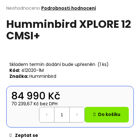
a
Průměrné
Neohodnoceno
Podrobnosti hodnocení
hodnocení
j
Humminbird XPLORE 12
produktu
í
je
t
CMSI+
0,0
z
?
5
hvězdiček.
Skladem termín dodání bude upřesněn
(1 ks)
Kód:
412020-1M
Hledat
Značka:
Humminbird
84 990 Kč
D
70 239,67 Kč bez DPH
o
Měrná
p
Do košíku
cena:
o
r
u
Zeptat se