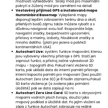
možnosti vyhledávání: Široký mód pro maximální
pokrytí a Zúžený mód pro zaměření na detail.
Vestavěný přijímač GPS a instalovaná mapa
Humminbird Basemap
: Vylepšené mapy
disponují lepším zobrazením terénu dna a okolí,
přilehlých bodů zájmu takže můžete rybařit a s
důvěrou navigovat svou loď. Rozpoznáte bóje,
navigační značky, bezpečnostní upozornění,
přístavy a mariny, izobaty, hloubkové značky a
mnoho dalšího. (platí pro jezera a pobřeží
kontinentálních USA).
Autochart Live:
systém; funkce mapování, kterou
jsou vybaveny všechny přístroje s GPS. Stačí jen
zapnout funkci, a přístroj začne vykreslovat 2D
mapu - topografii dna. Pokud není vložena SD
karta, pak ukládá data do interní paměti přístroje.
Interní kapacita paměti pro mapovaní (bez použití
Autochart Zero Line SD) je 8 hodin záznamu.Pokud
SD karta vložena je (a zvolena jako primární
úložiště) pak se data zapisují na ní.
Autochart Zero Line Card
: SD karta s obrysovými
mapami vodních ploch Evropy, sloužící jako
mapový podklad a úložiště dat. Po jejím vložení se
zápis z funkce Autochart zobrazuje na reálné