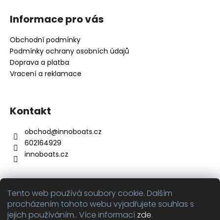
Z
á
Informace pro vás
p
a
Obchodní podmínky
t
Podmínky ochrany osobních údajů
í
Doprava a platba
Vracení a reklamace
Kontakt
obchod
@
innoboats.cz
602164929
innoboats.cz
Tento web používá soubory cookie. Dalším
Přijímáme online platby
procházením tohoto webu vyjadřujete souhlas s
jejich používáním.. Více informací
zde
.