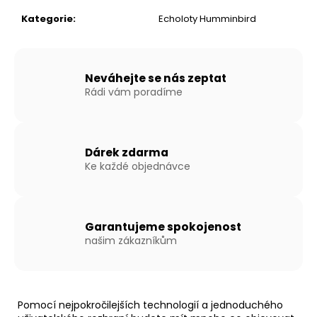
č
u
Kategorie
:
Echoloty Humminbird
j
e
m
e
Neváhejte se nás zeptat
Rádi vám poradíme
NAFUKOVACÍ
ČLUN
WILLIS
Dárek zdarma
BOATS
Ke každé objednávce
RY-
BD200
V
ŠEDO-
ŠEDÉ
Garantujeme spokojenost
BARVĚ
našim zákazníkům
S
NAFUKOVACÍ
PODLAHOU
11
590
Pomocí nejpokročilejších technologií a jednoduchého
Kč