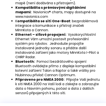
mapě (není dodávána s přístrojem).
Kompatibilita s prémiovými digitálními
mapami:
Navionics® charts, mapy dostupné na
www.navionics.com
K
ompatibilita se sítí One-Boat
: bezproblémová
integrace a komunikace s přístroji značek
MinnKota a Cannon.
Ethernet – síťové propojení:
Vysokorychlostní
Ethernet Vám umožní postavit profesionální
systém pro rybolov. Jednoduše propojíte
instalované jednotky sonaru a přidáte další
instalovaná zařízení jako motory MinnKota I-Pilot a
CHIRP Radar.
Bluetooth:
Pomocí bezdrátového spojení
Bluetooth ovládejte přímo z displeje kompatibilní
kotevní zařízení Talon a Raptor a také vrátky pro
hlubinnou přívlač Cannon Optimum.
Připraveno pro NMEA 2000:
Připojte Vaši jednotu
k síti NMEA 2000 na Vaší lodi a získejte a zobrazujte
data o hlavním pohonu, počasí a data z dalších
senzorů připojených k této síti.