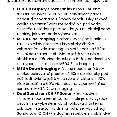
uživatelského rozhraní budete mít mnoho co objevovat.
Full-HD Display s rozhraním Cross Touch®
:
XPLORE se svým 1280H x 800V displejem přináší
doposud nepoznanou úroveň detailu. Díky takové
kvalitě zobrazení Vám rozhodně nic pod vodou
neuteče. Ovládejte pomocí dotyku na displeji nebo
tlačítky, jak Vám bude vyhovovat.
MEGA Side Imaging+
: Zobrazí svět pod hladinou
tak, jako nikdy předtím s krystalicky čistým
zobrazením Side Imaging do vzdálenosti až 60m
na každou stranu lodi. Uvidíte ještě více ryb a
struktur s o 20% více detailů a o 60% více dosahu v
porovnání se sonarem MEGA Side Imaging
MEGA Down Imaging+
: Dosud nepoznaně čistý
pohled pokrývající prostor až 60m do hloubky pod
vaší lodí. Uvidíte ještě více ryb a struktur s o 20%
více detailů a o 60% více dosahu v porovnání se
sonarem MEGA Down Imaging.
Dual Spectrum CHIRP Sonar
: Před každým
náhozem budu vědět co tam dole je, díky vysoce
detailnímu vykreslení rybích oblouků a čistému
zobrazení struktur na dně, u nichž se ryby zdržují.
Sonda Low-Q CHIRP s duálním spektrem nabízí dvě