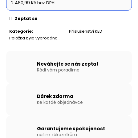
č
2 480,99 Kč bez DPH
u
Měrná
j
cena:
Zeptat se
e
m
Kategorie
:
Příslušenství KED
e
Položka byla vyprodána…
NAFUKOVACÍ
ČLUN
WILLIS
Neváhejte se nás zeptat
BOATS
Rádi vám poradíme
RY-
BD420
V
ŠEDO-
ŠEDÉ
Dárek zdarma
BARVĚ
Ke každé objednávce
SE
SKLÁDACÍ
HLINÍKOVOU
PODLAHOU
Garantujeme spokojenost
27
190
našim zákazníkům