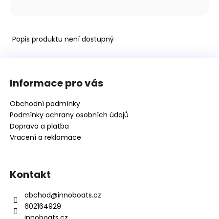
Kč
Popis produktu není dostupný
Z
á
Informace pro vás
p
a
Obchodní podmínky
t
Podmínky ochrany osobních údajů
í
Doprava a platba
Vracení a reklamace
Kontakt
obchod
@
innoboats.cz
602164929
innoboats.cz