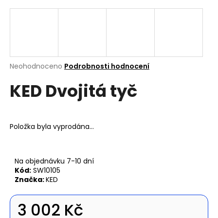
a
j
í
t
?
Průměrné
Neohodnoceno
Podrobnosti hodnocení
hodnocení
KED Dvojitá tyč
produktu
je
0,0
z
Hledat
5
Položka byla vyprodána…
hvězdiček.
D
Na objednávku 7-10 dní
o
Kód:
SW10105
p
Značka:
KED
o
r
3 002 Kč
u