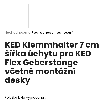
a
j
í
t
?
Průměrné
Neohodnoceno
Podrobnosti hodnocení
hodnocení
KED Klemmhalter 7 cm
produktu
je
šířka úchytu pro KED
0,0
z
Hledat
Flex Geberstange
5
hvězdiček.
včetně montážní
D
desky
o
p
o
r
Položka byla vyprodána…
u