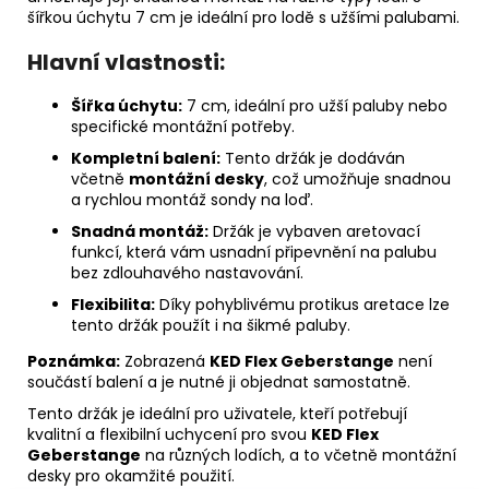
šířkou úchytu 7 cm je ideální pro lodě s užšími palubami.
Hlavní vlastnosti:
Šířka úchytu:
7 cm, ideální pro užší paluby nebo
specifické montážní potřeby.
Kompletní balení:
Tento držák je dodáván
včetně
montážní desky
, což umožňuje snadnou
a rychlou montáž sondy na loď.
Snadná montáž:
Držák je vybaven aretovací
funkcí, která vám usnadní připevnění na palubu
bez zdlouhavého nastavování.
Flexibilita:
Díky pohyblivému protikus aretace lze
tento držák použít i na šikmé paluby.
Poznámka:
Zobrazená
KED Flex Geberstange
není
součástí balení a je nutné ji objednat samostatně.
Tento držák je ideální pro uživatele, kteří potřebují
kvalitní a flexibilní uchycení pro svou
KED Flex
Geberstange
na různých lodích, a to včetně montážní
desky pro okamžité použití.