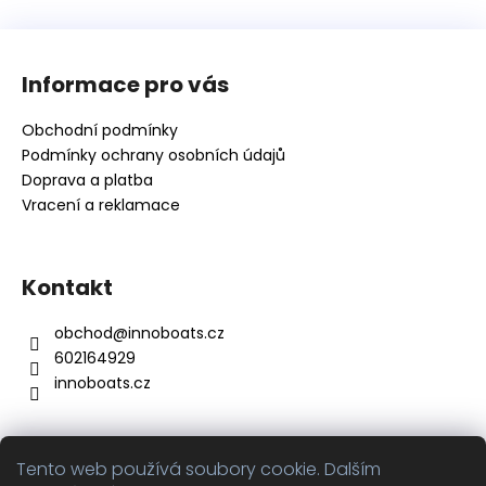
Z
á
Informace pro vás
p
a
Obchodní podmínky
t
Podmínky ochrany osobních údajů
í
Doprava a platba
Vracení a reklamace
Kontakt
obchod
@
innoboats.cz
602164929
innoboats.cz
Tento web používá soubory cookie. Dalším
Přijímáme online platby