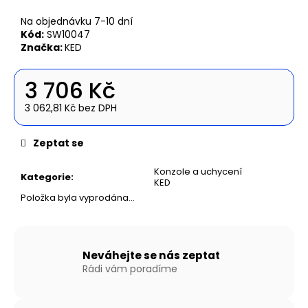
č
u
Na objednávku 7-10 dní
j
Kód:
SW10047
e
Značka:
KED
m
e
3 706 Kč
3 062,81 Kč bez DPH
NAFUKOVACÍ
Měrná
ČLUN
cena:
WILLIS
Zeptat se
BOATS
RY-
Konzole a uchycení
BD270
Kategorie
:
KED
V
Položka byla vyprodána…
ŠEDO-
ŠEDÉ
BARVĚ
S
NAFUKOVACÍ
Neváhejte se nás zeptat
PODLAHOU
Rádi vám poradíme
14
490
Kč