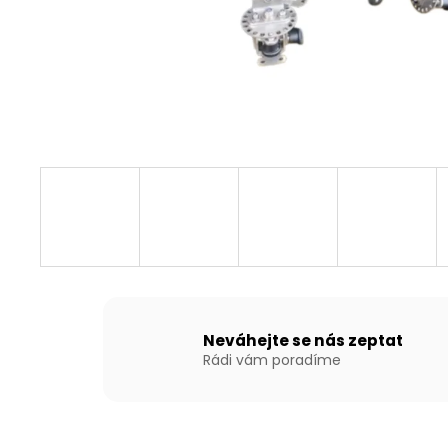
NAFUKOVACÍ ČLUN WILLIS BOATS RY-
BD330 V ZELENÉ BARVĚ SE SKLÁDACÍ
DŘEVĚNOU PODLAHOU
18 290 Kč
Neváhejte se nás zeptat
Rádi vám poradíme