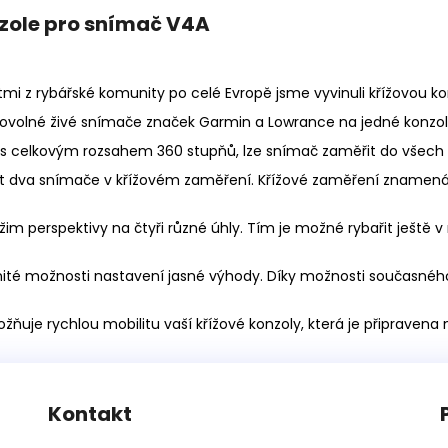
nzole pro snímač V4A
tmi z rybářské komunity po celé Evropě jsme vyvinuli křížovou k
bovolné živé snímače značek Garmin a Lowrance na jedné konzol
h, s celkovým rozsahem 360 stupňů, lze snímač zaměřit do všec
 dva snímače v křížovém zaměření. Křížové zaměření znamená, 
žim perspektivy na čtyři různé úhly. Tím je možné rybařit ještě v
anité možnosti nastavení jasné výhody. Díky možnosti současnéh
e rychlou mobilitu vaší křížové konzoly, která je připravena 
Kontakt