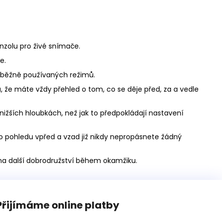
onzolu pro živé snímače.
e.
h běžně používaných režimů.
že máte vždy přehled o tom, co se děje před, za a vedle
 nižších hloubkách, než jak to předpokládají nastavení
o pohledu vpřed a vzad již nikdy nepropásnete žádný
na další dobrodružství během okamžiku.
Přijímáme online platby