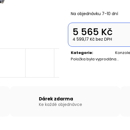
NAFUKOVACÍ ČLUN WILLIS BOATS RY-
NAFUKOVACÍ ČLU
BD270 V ZELENÉ BARVĚ S NAFUKOVACÍ
BD420 V BÍLO-
PODLAHOU
SKLÁDACÍ HLIN
Na objednávku 7-10 dní
14 490 Kč
27 190 Kč
5 565 Kč
4 599,17 Kč bez DPH
Měrná
cena:
Kategorie
:
Konzole
Položka byla vyprodána…
Dárek zdarma
Ke každé objednávce