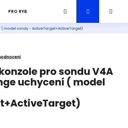
Hledat
Přihlášení
Náku
PRO RYBÁŘE
PRŮVODCE / GUIDING RYBAŘENÍ
 ( model sondy - ActiveTarget+ActiveTarget)
košík
hodnocení
 konzole pro sondu V4A
ge uchycení ( model
t+ActiveTarget)
Následující