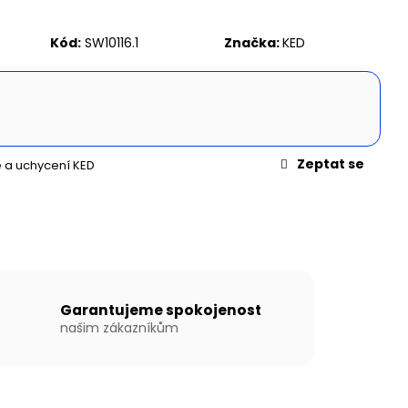
N WILLIS BOATS RY-
MODRÉ BARVĚ SE
ÍKOVOU PODLAHOU
Kód:
SW10116.1
Značka:
KED
Zeptat se
 a uchycení KED
Garantujeme spokojenost
našim zákazníkům