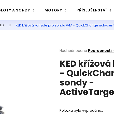
LOTY A SONDY
MOTORY
PŘÍSLUŠENSTVÍ
KED
KED křížová konzole pro sondu V4A - QuickChange uchycení
Co potřebujete najít?
Hledat
Průměrné
Neohodnoceno
Podrobnosti 
hodnocení
KED křížová
produktu
je
Doporučujeme
- QuickChan
0,0
z
sondy -
5
hvězdiček.
ActiveTarge
Položka byla vyprodána…