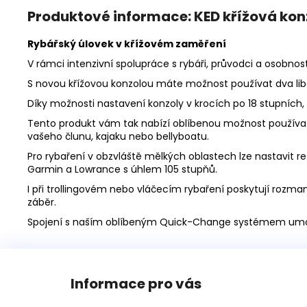
Produktové informace: KED křížová ko
Rybářský úlovek v křížovém zaměření
V rámci intenzivní spolupráce s rybáři, průvodci a osobnos
S novou křížovou konzolou máte možnost používat dva li
Díky možnosti nastavení konzoly v krocích po 18 stupníc
Tento produkt vám tak nabízí oblíbenou možnost používat
vašeho člunu, kajaku nebo bellyboatu.
Pro rybaření v obzvláště mělkých oblastech lze nastavit re
Garmin a Lowrance s úhlem 105 stupňů.
I při trollingovém nebo vláčecím rybaření poskytují rozm
záběr.
Spojení s naším oblíbeným Quick-Change systémem umožňuj
Z
á
Informace pro vás
p