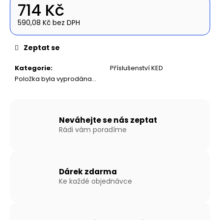
č
714 Kč
u
j
590,08 Kč bez DPH
Měrná
e
cena:
m
Zeptat se
e
Kategorie
:
Příslušenství KED
Položka byla vyprodána…
NAFUKOVACÍ
ČLUN
WILLIS
BOATS
RY-
Neváhejte se nás zeptat
BD270
Rádi vám poradíme
V
ŠEDO-
ŠEDÉ
BARVĚ
SE
Dárek zdarma
SKLÁDACÍ
Ke každé objednávce
DŘEVĚNOU
PODLAHOU
14
890