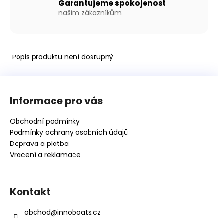
Kč
Garantujeme spokojenost
našim zákazníkům
Popis produktu není dostupný
Z
á
Informace pro vás
p
a
Obchodní podmínky
t
Podmínky ochrany osobních údajů
í
Doprava a platba
Vracení a reklamace
Kontakt
obchod
@
innoboats.cz