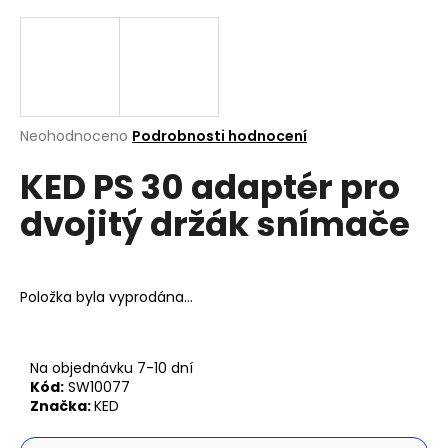
a
j
í
t
?
Průměrné
Neohodnoceno
Podrobnosti hodnocení
hodnocení
KED PS 30 adaptér pro
produktu
je
dvojitý držák snímače
0,0
z
Hledat
5
hvězdiček.
Položka byla vyprodána…
D
o
p
Na objednávku 7-10 dní
o
Kód:
SW10077
r
Značka:
KED
u