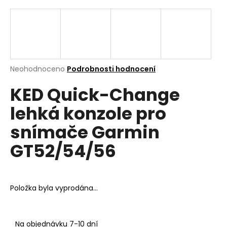
a
j
í
t
?
Průměrné
Neohodnoceno
Podrobnosti hodnocení
hodnocení
KED Quick-Change
produktu
je
lehká konzole pro
0,0
z
Hledat
snímače Garmin
5
hvězdiček.
GT52/54/56
D
o
p
Položka byla vyprodána…
o
r
u
Na objednávku 7-10 dní