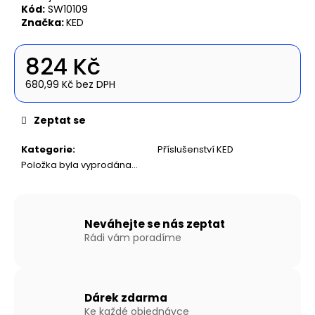
č
Kód:
SW10109
u
Značka:
KED
j
e
824 Kč
m
e
680,99 Kč bez DPH
Měrná
cena:
NAFUKOVACÍ
Zeptat se
ČLUN
WILLIS
Kategorie
:
Příslušenství KED
BOATS
Položka byla vyprodána…
RY-
BD200
V
ZELENÉ
BARVĚ
Neváhejte se nás zeptat
S
Rádi vám poradíme
NAFUKOVACÍ
PODLAHOU
11
590
Kč
Dárek zdarma
Ke každé objednávce