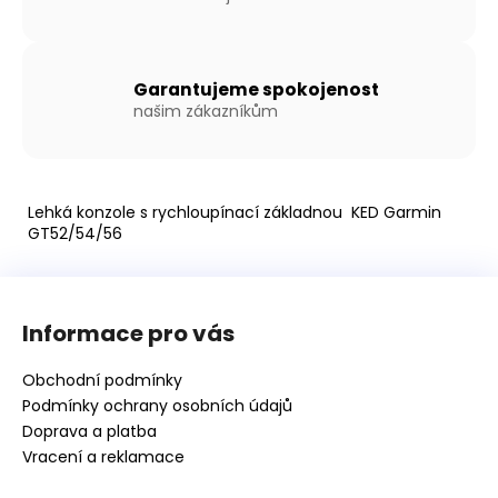
Garantujeme spokojenost
našim zákazníkům
Lehká konzole s rychloupínací základnou KED Garmin
GT52/54/56
Z
á
Informace pro vás
p
a
Obchodní podmínky
t
Podmínky ochrany osobních údajů
í
Doprava a platba
Vracení a reklamace