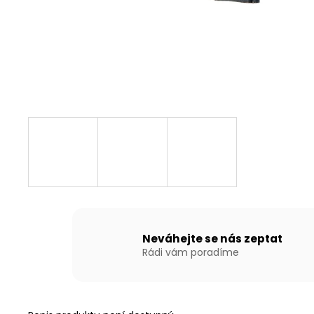
NAFUKOVACÍ ČLUN WILLIS BOATS RY-
BD240 V BÍLO-MODRÉ BARVĚ SE
SKLÁDACÍ DŘEVĚNOU PODLAHOU
13 790 Kč
Neváhejte se nás zeptat
Rádi vám poradíme