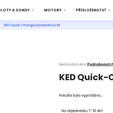
LOTY A SONDY
MOTORY
PŘÍSLUŠENSTVÍ
KED Quick-Change přestavbový kit
Co potřebujete najít?
Hledat
Průměrné
Neohodnoceno
Podrobnosti 
Doporučujeme
hodnocení
KED Quick-C
produktu
je
0,0
z
5
Položka byla vyprodána…
hvězdiček.
Na objednávku 7-10 dní