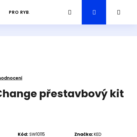
Hledat
Přihlášení
Náku
PRO RYBÁŘE
PRŮVODCE / GUIDING RYBAŘENÍ
košík
hodnocení
hange přestavbový kit
Následující
Kód:
SW10115
Značka:
KED