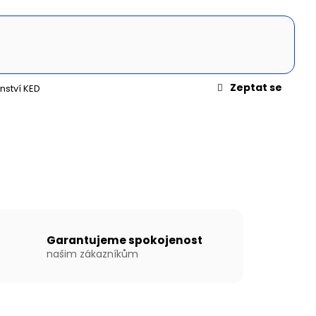
N WILLIS BOATS RY-
MODRÉ BARVĚ SE
ÍKOVOU PODLAHOU
Zeptat se
nství KED
Garantujeme spokojenost
našim zákazníkům