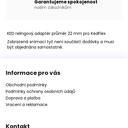
Garantujeme spokojenost
našim zákazníkům
KED relingový adaptér průměr 22 mm pro KedFlex
Zobrazená snímací tyč není součástí dodávky a musí
být objednána samostatně.
Z
á
Informace pro vás
p
a
Obchodní podmínky
t
Podmínky ochrany osobních údajů
í
Doprava a platba
Vracení a reklamace
Kontakt