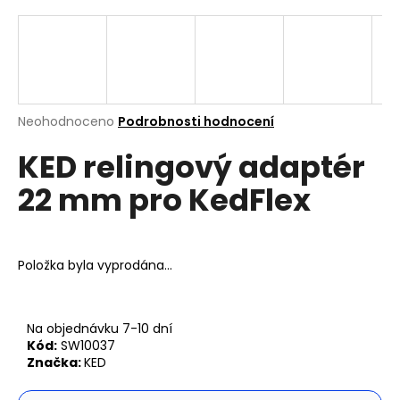
a
j
í
t
?
Průměrné
Neohodnoceno
Podrobnosti hodnocení
hodnocení
KED relingový adaptér
produktu
je
22 mm pro KedFlex
0,0
z
Hledat
5
hvězdiček.
Položka byla vyprodána…
D
o
p
Na objednávku 7-10 dní
o
Kód:
SW10037
r
Značka:
KED
u