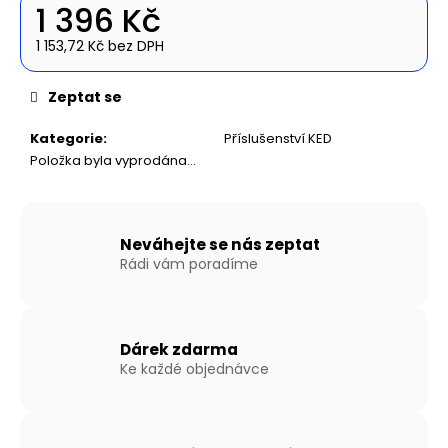
č
1 396 Kč
u
j
1 153,72 Kč bez DPH
Měrná
e
cena:
m
Zeptat se
e
Kategorie
:
Příslušenství KED
Položka byla vyprodána…
NAFUKOVACÍ
ČLUN
WILLIS
BOATS
RY-
Neváhejte se nás zeptat
BD270
Rádi vám poradíme
V
ZELENÉ
BARVĚ
S
NAFUKOVACÍ
Dárek zdarma
PODLAHOU
Ke každé objednávce
14
490
Kč