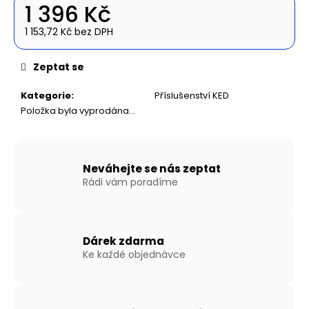
č
1 396 Kč
u
j
1 153,72 Kč bez DPH
Měrná
e
cena:
m
Zeptat se
e
Kategorie
:
Příslušenství KED
Položka byla vyprodána…
NAFUKOVACÍ
ČLUN
WILLIS
BOATS
RY-
Neváhejte se nás zeptat
BD420
Rádi vám poradíme
V
ČERVENO-
ČERNÉ
BARVĚ
SE
Dárek zdarma
SKLÁDACÍ
Ke každé objednávce
HLINÍKOVOU
PODLAHOU
27
190