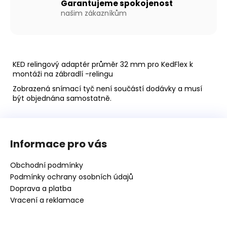
Kč
Garantujeme spokojenost
našim zákazníkům
KED relingový adaptér průměr 32 mm pro KedFlex k
montáži na zábradlí -relingu
Zobrazená snímací tyč není součástí dodávky a musí
být objednána samostatně.
Z
á
Informace pro vás
p
a
Obchodní podmínky
t
Podmínky ochrany osobních údajů
í
Doprava a platba
Vracení a reklamace