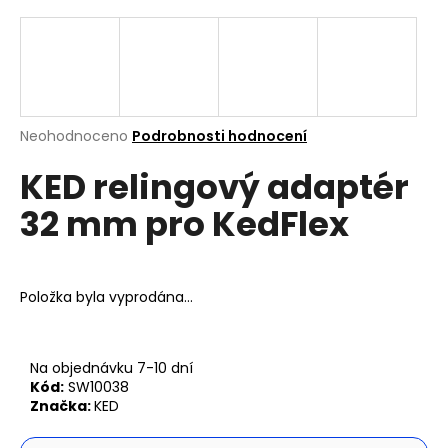
a
j
í
t
?
Průměrné
Neohodnoceno
Podrobnosti hodnocení
hodnocení
KED relingový adaptér
produktu
je
32 mm pro KedFlex
0,0
z
Hledat
5
hvězdiček.
Položka byla vyprodána…
D
o
p
Na objednávku 7-10 dní
o
Kód:
SW10038
r
Značka:
KED
u