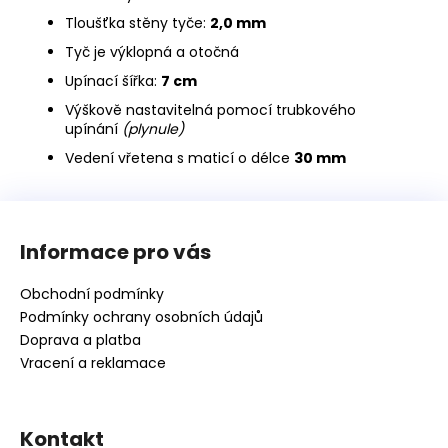
Tloušťka stěny tyče:
2,0 mm
Tyč je výklopná a otočná
Upínací šířka:
7 cm
Výškově nastavitelná pomocí trubkového
upínání
(plynule)
Vedení vřetena s maticí o délce
30 mm
Z
á
Informace pro vás
p
a
Obchodní podmínky
t
Podmínky ochrany osobních údajů
í
Doprava a platba
Vracení a reklamace
Kontakt