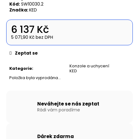
č
Kód:
SW10030.2
u
Značka:
KED
j
e
6 137 Kč
m
e
5 071,90 Kč bez DPH
Měrná
cena:
NAFUKOVACÍ
Zeptat se
ČLUN
WILLIS
Konzole a uchycení
Kategorie
:
BOATS
KED
RY-
Položka byla vyprodána…
BD300
V
BÍLO-
MODRÉ
BARVĚ
Neváhejte se nás zeptat
SE
Rádi vám poradíme
SKLÁDACÍ
HLINÍKOVOU
PODLAHOU
16
990
Dárek zdarma