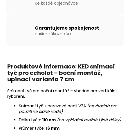
Kč
Ke každé objednávce
Garantujeme spokojenost
našim zákazníkům
Produktové informace: KED snímací
tyč pro echolot – boční montáž,
upínací varianta 7 cm
Snímací tyč pro boční montáž – vhodná pro vertikální
rybaření.
Snímací tyč z nerezové oceli V2A
(nevhodná pro
použití ve slané vodě)
Délka tyče:
110 cm
(na vyžádání možné i jiné délky)
Průměr tyče:
16 mm