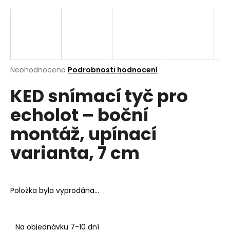
a
j
í
t
?
Průměrné
Neohodnoceno
Podrobnosti hodnocení
hodnocení
KED snímací tyč pro
produktu
je
echolot – boční
0,0
z
Hledat
montáž, upínací
5
hvězdiček.
varianta, 7 cm
D
o
p
Položka byla vyprodána…
o
r
u
Na objednávku 7-10 dní