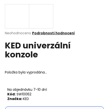
a
j
í
t
?
Průměrné
Neohodnoceno
Podrobnosti hodnocení
hodnocení
KED univerzální
produktu
je
konzole
0,0
z
Hledat
5
hvězdiček.
Položka byla vyprodána…
D
o
p
Na objednávku 7-10 dní
o
Kód:
SW10062
r
Značka:
KED
u