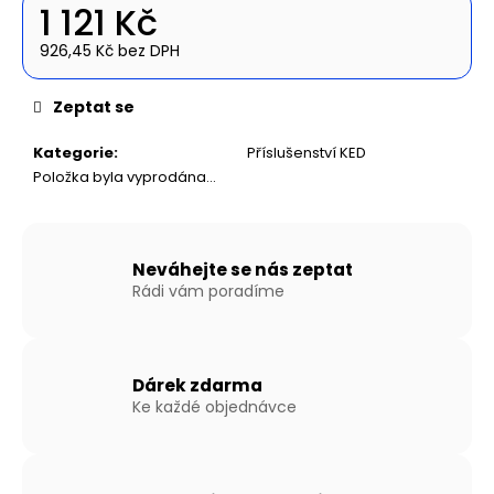
č
1 121 Kč
u
j
926,45 Kč bez DPH
Měrná
e
cena:
m
Zeptat se
e
Kategorie
:
Příslušenství KED
Položka byla vyprodána…
NAFUKOVACÍ
ČLUN
WILLIS
BOATS
RY-
Neváhejte se nás zeptat
BD240
Rádi vám poradíme
V
ŠEDÉ
BARVĚ
S
LAŤKOVOU
Dárek zdarma
PODLAHOU
Ke každé objednávce
11
290
Kč