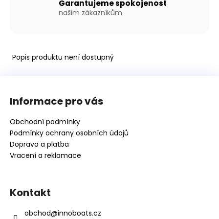
Garantujeme spokojenost
našim zákazníkům
Popis produktu není dostupný
Z
á
Informace pro vás
p
a
Obchodní podmínky
t
Podmínky ochrany osobních údajů
í
Doprava a platba
Vracení a reklamace
Kontakt
obchod
@
innoboats.cz