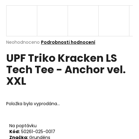
a
j
í
t
?
Průměrné
Neohodnoceno
Podrobnosti hodnocení
hodnocení
UPF Triko Kracken LS
produktu
je
Tech Tee - Anchor vel.
0,0
z
Hledat
XXL
5
hvězdiček.
D
Položka byla vyprodána…
o
p
o
r
Na poptávku
Kód:
50261-025-0017
u
Značka:
Grundéns