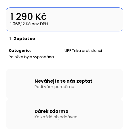
č
u
j
1 290 Kč
e
1 066,12 Kč bez DPH
m
Měrná
e
cena:
Zeptat se
NAFUKOVACÍ
Kategorie
:
UPF Trika proti slunci
ČLUN
Položka byla vyprodána…
WILLIS
BOATS
RY-
BD330
V
Neváhejte se nás zeptat
BÍLO-
Rádi vám poradíme
MODRÉ
BARVĚ
SE
SKLÁDACÍ
DŘEVĚNOU
Dárek zdarma
PODLAHOU
Ke každé objednávce
18
290