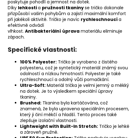
poskytuje pohodlí a jemnost na dotek.
Díky
lehkosti
a
pružnosti tkaniny
se tričko dokonale
přizpůsobí vašim pohybům a zajistí maximální komfort
při jakékoli aktivitě. Tričko je navíc
rychleschnoucí
a
efektivně odvádí
vlhkost.
Antibakteriální
úprava
materiálu eliminuje
zápach.
Specifické vlastnosti:
100% Polyester:
Tričko je vyrobeno z čistého
polyesteru, což je syntetický materiál známý svou
odolností a nízkou hmotností. Polyester je také
rychleschnoucí a odolný vůči pomačkání.
Ultra-Soft:
Materiál trička je velmi jemný a měkký
na dotek. Je to výsledkem speciální úpravy
tkaniny.
Brushed:
Tkanina byla kartáčována, což
znamená, že byla upravena speciálním procesem,
který ji činí měkčí a hladší. Tento proces také
zlepšuje izolační vlastnosti.
Lightweight with Built-In Stretch:
Tričko je lehké
a zároveň pružné.