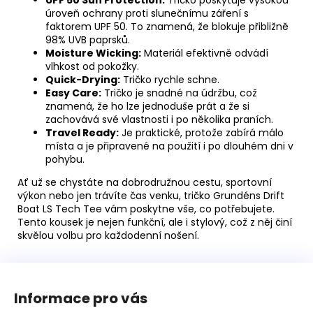
UPF 50 Sun Protection:
Tričko poskytuje vysokou
úroveň ochrany proti slunečnímu záření s
faktorem UPF 50. To znamená, že blokuje přibližně
98% UVB paprsků.
Moisture Wicking:
Materiál efektivně odvádí
vlhkost od pokožky.
Quick-Drying:
Tričko rychle schne.
Easy Care:
Tričko je snadné na údržbu, což
znamená, že ho lze jednoduše prát a že si
zachovává své vlastnosti i po několika praních.
Travel Ready:
Je praktické, protože zabírá málo
místa a je připravené na použití i po dlouhém dni v
pohybu.
Ať už se chystáte na dobrodružnou cestu, sportovní
výkon nebo jen trávíte čas venku, tričko Grundéns Drift
Boat LS Tech Tee vám poskytne vše, co potřebujete.
Tento kousek je nejen funkční, ale i stylový, což z něj činí
skvělou volbu pro každodenní nošení.
Z
á
Informace pro vás
p