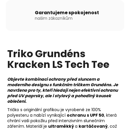
Kč
Garantujeme spokojenost
našim zákazníkům
Triko Grundéns
Kracken LS Tech Tee
Objevte kombinaci ochrany před sluncem a
moderního designu s funkčním tričkem Grundéns. Je
navrženo pro ty, kteří hledají nejen efektivní ochranu
před UV paprsky, ale i stylový a pohodlný kousek
oblečení.
Tričko s originální grafikou je vyrobené ze 100%
polyesteru a nabízí vynikající
ochranu s UPF 50
, která
chrání vaši pokožku před intenzivním slunečním
zářením. Materiál je
ultraměkký
a
kartáčovaný
, což