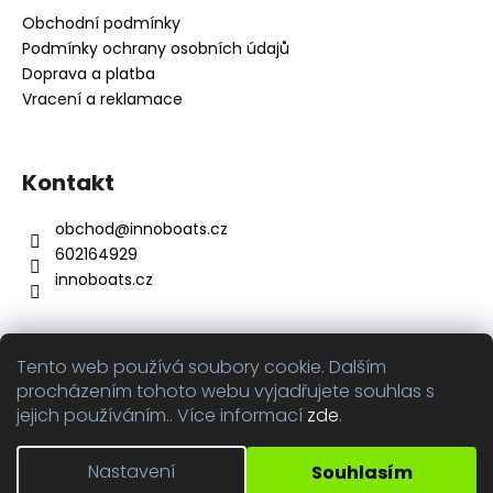
a
Obchodní podmínky
t
Podmínky ochrany osobních údajů
í
Doprava a platba
Vracení a reklamace
Kontakt
obchod
@
innoboats.cz
602164929
innoboats.cz
Tento web používá soubory cookie. Dalším
Přijímáme online platby
procházením tohoto webu vyjadřujete souhlas s
jejich používáním.. Více informací
zde
.
Nastavení
Souhlasím