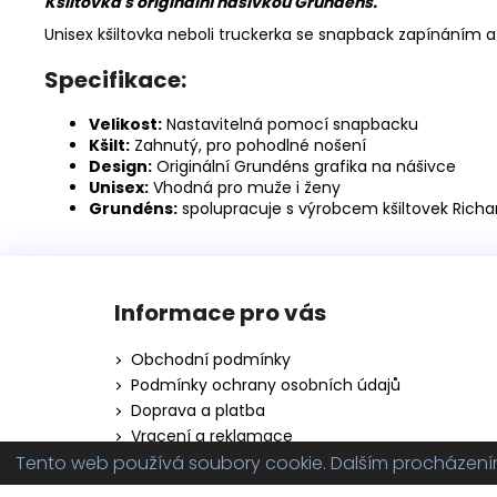
Kšiltovka s originální nášivkou Grundéns.
Unisex kšiltovka neboli truckerka se snapback zapínáním a 
Specifikace:
Velikost:
Nastavitelná pomocí snapbacku
Kšilt:
Zahnutý, pro pohodlné nošení
Design:
Originální Grundéns grafika na nášivce
Unisex:
Vhodná pro muže i ženy
Grundéns:
spolupracuje s výrobcem kšiltovek Rich
Z
á
Informace pro vás
p
a
Obchodní podmínky
t
Podmínky ochrany osobních údajů
í
Doprava a platba
Vracení a reklamace
Tento web používá soubory cookie. Dalším procházením 