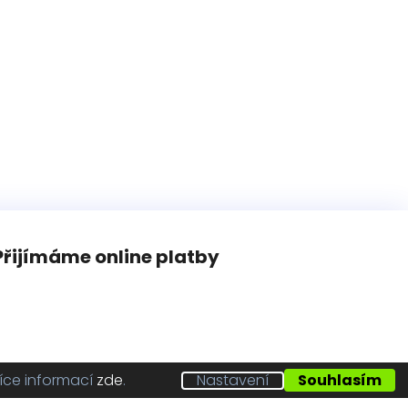
Přijímáme online platby
íce informací
zde
.
Nastavení
Souhlasím