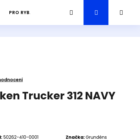
Hledat
Přihlášení
Náku
PRO RYBÁŘE
PRŮVODCE / GUIDING RYBAŘENÍ
košík
hodnocení
ken Trucker 312 NAVY
Následující
:
50262-410-0001
Značka:
Grundéns