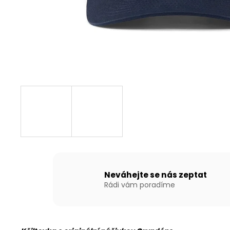
NAFUKOVACÍ ČLUN WILLIS BOATS RY-
BD240 V BÍLO-MODRÉ BARVĚ SE
SKLÁDACÍ DŘEVĚNOU PODLAHOU
13 790 Kč
Neváhejte se nás zeptat
Rádi vám poradíme