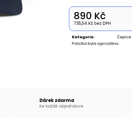
NAFUKOVACÍ ČLUN WILLIS BOATS RY-
NAFUKOVACÍ ČLU
BD270 V ZELENÉ BARVĚ SE SKLÁDACÍ
BD300 V BÍLO-
DŘEVĚNOU PODLAHOU
SKLÁDACÍ HLIN
890 Kč
14 890 Kč
16 990 Kč
735,54 Kč bez DPH
Měrná
cena:
Kategorie
:
Čepice
Položka byla vyprodána…
Dárek zdarma
Ke každé objednávce