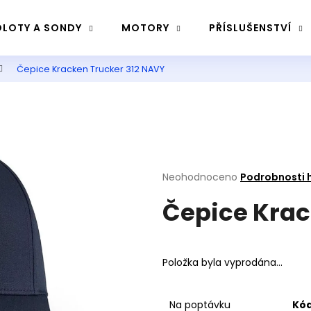
LOTY A SONDY
MOTORY
PŘÍSLUŠENSTVÍ
Čepice Kracken Trucker 312 NAVY
Co potřebujete najít?
Hledat
Průměrné
Neohodnoceno
Podrobnosti 
Doporučujeme
hodnocení
Čepice Krac
produktu
je
0,0
z
5
Položka byla vyprodána…
hvězdiček.
Na poptávku
Kód