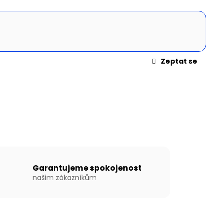
N WILLIS BOATS RY-
MODRÉ BARVĚ SE
ÍKOVOU PODLAHOU
Zeptat se
Garantujeme spokojenost
našim zákazníkům