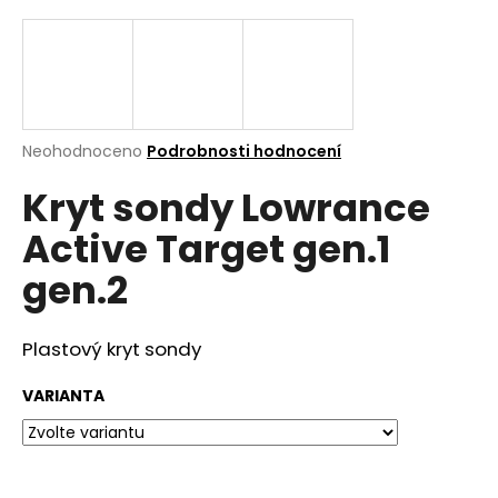
a
j
í
t
?
Průměrné
Neohodnoceno
Podrobnosti hodnocení
hodnocení
Kryt sondy Lowrance
produktu
je
Active Target gen.1
0,0
z
Hledat
gen.2
5
hvězdiček.
Plastový kryt sondy
D
o
VARIANTA
p
o
r
u