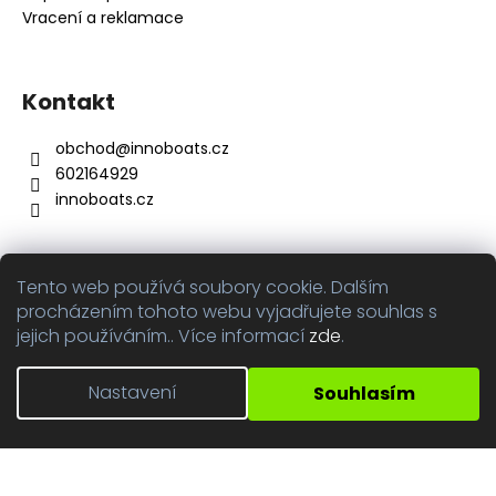
Vracení a reklamace
Kontakt
obchod
@
innoboats.cz
602164929
innoboats.cz
Tento web používá soubory cookie. Dalším
Přijímáme online platby
procházením tohoto webu vyjadřujete souhlas s
jejich používáním.. Více informací
zde
.
Nastavení
Souhlasím
Vytvořil Shoptet
Copyright 2026
innoboats.cz
. Všechna práva vyhrazena.