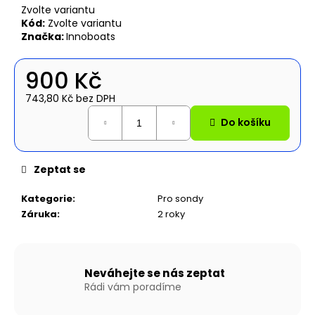
č
Zvolte variantu
u
Kód:
Zvolte variantu
j
Značka:
Innoboats
e
m
900 Kč
e
743,80 Kč bez DPH
Měrná
NAFUKOVACÍ
Do košíku
cena:
ČLUN
WILLIS
BOATS
RY-
Zeptat se
BD300
V
Kategorie
:
Pro sondy
ZELENÉ
Záruka
:
2 roky
BARVĚ
SE
SKLÁDACÍ
DŘEVĚNOU
PODLAHOU
Neváhejte se nás zeptat
16
Rádi vám poradíme
490
Kč