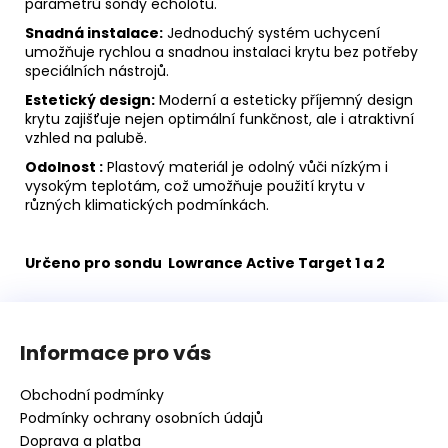
parametrů sondy echolotu.
Snadná instalace:
Jednoduchý systém uchycení
umožňuje rychlou a snadnou instalaci krytu bez potřeby
speciálních nástrojů.
Estetický design:
Moderní a esteticky příjemný design
krytu zajišťuje nejen optimální funkčnost, ale i atraktivní
vzhled na palubě.
Odolnost :
Plastový materiál je odolný vůči nízkým i
vysokým teplotám, což umožňuje použití krytu v
různých klimatických podmínkách.
Určeno pro sondu Lowrance Active Target 1 a 2
Z
á
Informace pro vás
p
a
Obchodní podmínky
t
Podmínky ochrany osobních údajů
í
Doprava a platba