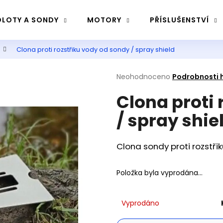
LOTY A SONDY
MOTORY
PŘÍSLUŠENSTVÍ
Clona proti rozstřiku vody od sondy / spray shield
Co potřebujete najít?
Průměrné
Neohodnoceno
Podrobnosti 
hodnocení
Hledat
Clona proti 
produktu
je
/ spray shie
0,0
z
5
Doporučujeme
hvězdiček.
Clona sondy proti rozstři
Položka byla vyprodána…
Vyprodáno