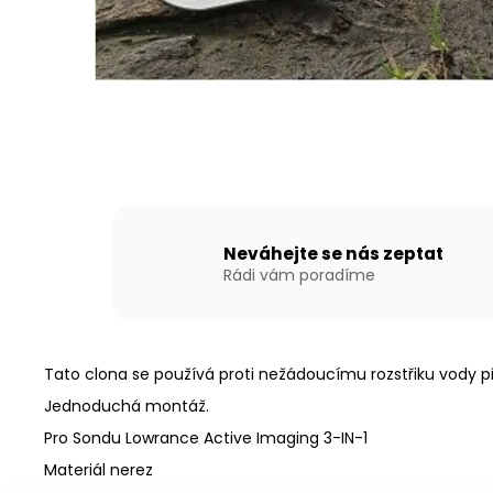
NAFUKOVACÍ ČLUN WILLIS BOATS RY-
BD330 V ZELENÉ BARVĚ SE SKLÁDACÍ
DŘEVĚNOU PODLAHOU
18 290 Kč
Neváhejte se nás zeptat
Rádi vám poradíme
Tato clona se používá proti nežádoucímu rozstřiku vody př
Jednoduchá montáž.
Pro Sondu Lowrance Active Imaging 3-IN-1
Materiál nerez