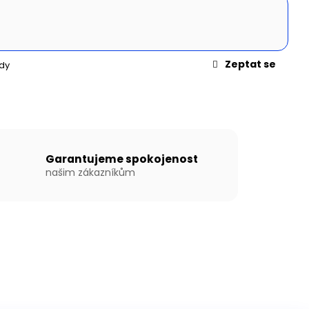
N WILLIS BOATS RY-
MODRÉ BARVĚ SE
ÍKOVOU PODLAHOU
Zeptat se
dy
Garantujeme spokojenost
našim zákazníkům