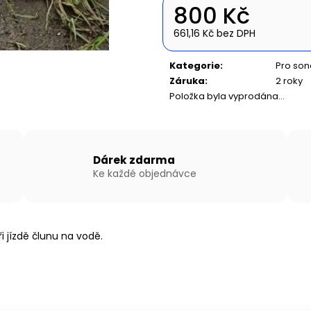
NAFUKOVACÍ ČLUN WILLIS BOATS RY-
NAFUKOVACÍ ČLU
800 Kč
BD270 V ZELENÉ BARVĚ S NAFUKOVACÍ
BD420 V BÍLO-
PODLAHOU
SKLÁDACÍ HLIN
661,16 Kč bez DPH
14 490 Kč
27 190 Kč
Měrná
cena:
Kategorie
:
Pro son
Záruka
:
2 roky
Položka byla vyprodána…
Dárek zdarma
Ke každé objednávce
i jízdě člunu na vodě.