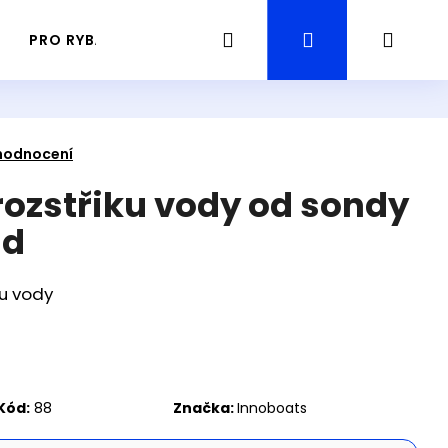
Hledat
Přihlášení
Náku
PRO RYBÁŘE
PRŮVODCE / GUIDING RYBAŘENÍ
košík
hodnocení
rozstřiku vody od sondy
ld
ku vody
Následující
Kód:
88
Značka:
Innoboats