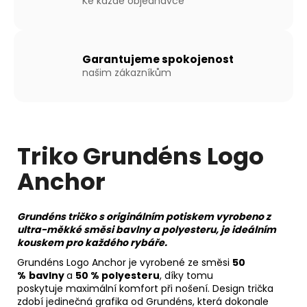
Ke každé objednávce
Kč
Garantujeme spokojenost
našim zákazníkům
Triko Grundéns Logo
Anchor
Grundéns tričko s originálním potiskem vyrobeno z
ultra-měkké směsi bavlny a polyesteru, je ideálním
kouskem pro každého rybáře.
Grundéns Logo Anchor je vyrobené ze směsi
50
%
bavlny
a
50 % polyesteru
, díky tomu
poskytuje maximální komfort při nošení. Design trička
zdobí jedinečná grafika od Grundéns, která dokonale