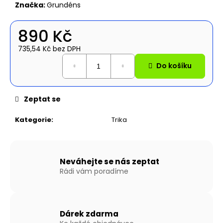
č
Značka:
Grundéns
u
j
890 Kč
e
m
735,54 Kč bez DPH
e
Měrná
Do košíku
cena:
NAFUKOVACÍ
ČLUN
Zeptat se
WILLIS
BOATS
RY-
Kategorie
:
Trika
BD270
V
ŠEDO-
ŠEDÉ
BARVĚ
Neváhejte se nás zeptat
SE
Rádi vám poradíme
SKLÁDACÍ
DŘEVĚNOU
PODLAHOU
14
Dárek zdarma
890