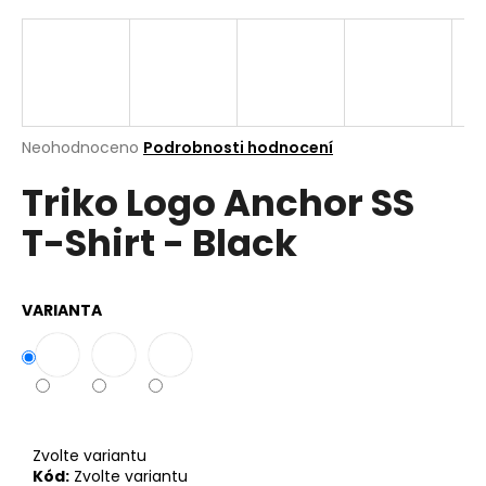
a
j
í
t
?
Průměrné
Neohodnoceno
Podrobnosti hodnocení
hodnocení
Triko Logo Anchor SS
produktu
je
T-Shirt - Black
0,0
z
Hledat
5
hvězdiček.
VARIANTA
D
o
p
o
r
Zvolte variantu
u
Kód:
Zvolte variantu