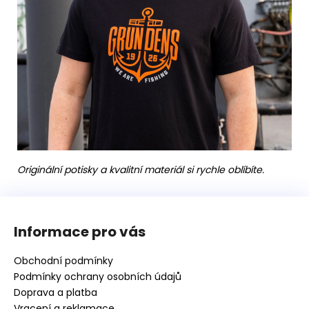
Originální potisky a kvalitní materiál si rychle oblíbíte.
Z
á
Informace pro vás
p
a
Obchodní podmínky
t
Podmínky ochrany osobních údajů
í
Doprava a platba
Vracení a reklamace