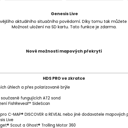
Genesis Live
jšího aktuálního situačního povědomí. Díky tomu tak můžete mí
Možnost uložení na SD kartu. Tato funkce je zdarma.
Nové možnosti mapových překrytí
HDS PRO ve zkratce
ch úhlech a přes polarizované brýle
 současně fungujících AT2 sond
ení FishReveal™ SideScan
pro C-MAP® DISCOVER a REVEAL nebo jiné dodavatele mapových 
is Live
et® Scout a Ghost® Trolling Motor 360