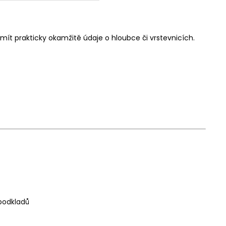
t prakticky okamžitě údaje o hloubce či vrstevnicích.
podkladů