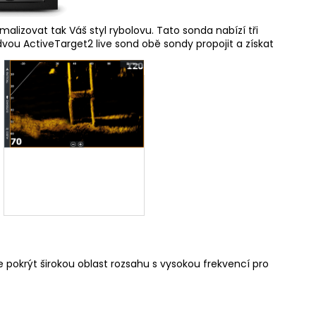
alizovat tak Váš styl rybolovu. Tato sonda nabízí tři
dvou ActiveTarget2 live sond obě sondy propojit a získat
Forward View vykreslení
mostního pilíře
 pokrýt širokou oblast rozsahu s vysokou frekvencí pro