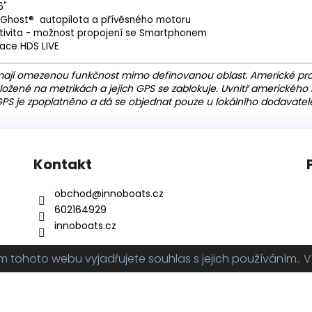
6"
 Ghost® autopilota a přívěsného motoru
ktivita - možnost propojení se Smartphonem
race HDS LIVE
mají omezenou funkčnost mimo definovanou oblast. Americké pro
žené na metrikách a jejich GPS se zablokuje. Uvnitř amerického r
PS je zpoplatněno a dá se objednat pouze u lokálního dodavatel
Kontakt
obchod
@
innoboats.cz
602164929
innoboats.cz
tohoto webu vyjadřujete souhlas s jejich používáním.. V
hrazena.