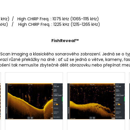
 / High CHIRP Freq. : 1075 kHz (1065-1115 kHz)
 / High CHIRP Freq. : 1225 kHz (1215-1265 kHz)
FishReveal™
can Imaging a klasického sonarového zobrazení. Jedná se o typ
brazí různé překážky na dně : ať už se jedná o větve, kameny, řa
pšení tak nemusíte zbytečně dělit obrazovku nebo přepínat mezi