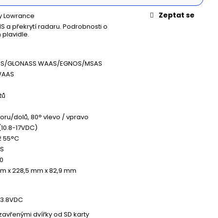
N WILLIS BOATS RY-
MODRÉ BARVĚ SE
Zeptat se
y Lowrance
ÍKOVOU PODLAHOU
S a překrytí radaru. Podrobnosti o
 plavidle.
GPS/GLONASS WAAS/EGNOS/MSAS
WAAS
tů
oru/dolů, 80° vlevo / vpravo
 (10.8-17VDC)
ž 55°C
S
0
m x 228,5 mm x 82,9 mm
13.8VDC
 zavřenými dvířky od SD karty