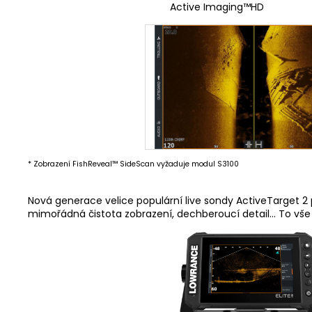
Active Imaging™HD FishR
* Zobrazení FishReveal™ SideScan vyžaduje modul S3100
Nová generace velice populární live sondy ActiveTarget 2 při
mimořádná čistota zobrazení, dechberoucí detail... To vše