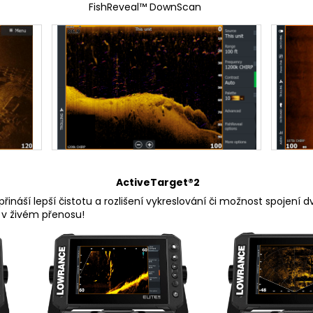
eveal™ DownScan FishRevea
ActiveTarget®2
náší lepší čistotu a rozlišení vykreslování či možnost spojení dvo
 v živém přenosu!