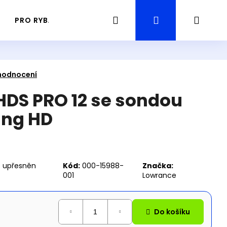
Hledat
Přihlášení
Náku
PRO RYBÁŘE
PRŮVODCE / GUIDING RYBAŘENÍ
košík
hodnocení
DS PRO 12 se sondou
ing HD
e upřesněn
Kód:
000-15988-
Značka:
001
Lowrance
Následující
Do košíku