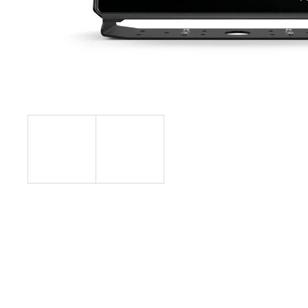
NAFUKOVACÍ ČLUN WILLIS BOATS RY-
BD240 V BÍLO-MODRÉ BARVĚ SE
SKLÁDACÍ DŘEVĚNOU PODLAHOU
13 790 Kč