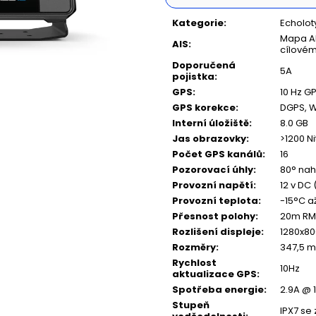
NAFUKOVACÍ ČLUN WILLIS BOATS RY-
NAFUKOVACÍ ČLU
Měrná
BD270 V ZELENÉ BARVĚ SE SKLÁDACÍ
BD300 V BÍLO-
cena:
Kategorie
:
Echolot
DŘEVĚNOU PODLAHOU
SKLÁDACÍ HLIN
Mapa AI
AIS
:
14 890 Kč
16 990 Kč
cílovém
Doporučená
5A
pojistka
:
GPS
:
10 Hz 
GPS korekce
:
DGPS, 
Interní úložiště
:
8.0 GB
Jas obrazovky
:
>1200 Ni
Počet GPS kanálů
:
16
Pozorovací úhly
:
80° nah
Provozní napětí
:
12 v DC
Provozní teplota
:
-15°C a
Přesnost polohy
:
20m RM
Rozlišení displeje
:
1280x80
Rozměry
:
347,5 m
Rychlost
10Hz
aktualizace GPS
:
Spotřeba energie
:
2.9A @ 
Stupeň
IPX7 se