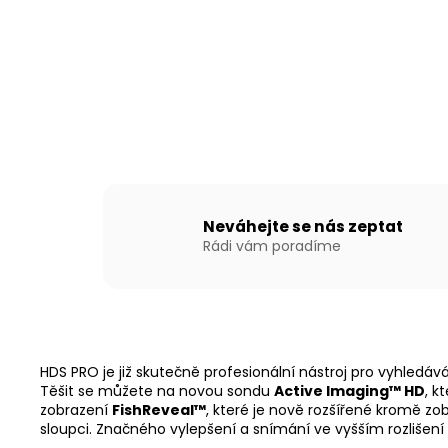
Neváhejte se nás zeptat
Rádi vám poradíme
HDS PRO je již skutečně profesionální nástroj pro vyhledáv
Těšit se můžete na novou sondu
Active Imaging™ HD
, k
zobrazení
FishReveal™
, které je nově rozšířené kromě z
sloupci. Značného vylepšení a snímání ve vyšším rozlišení 