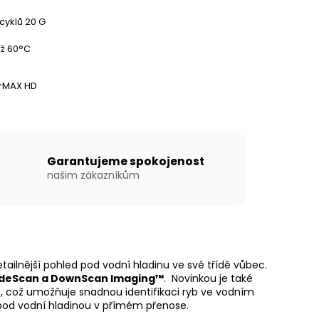
 cyklů 20 G
ž 60°C
arMAX HD
Garantujeme spokojenost
našim zákazníkům
tailnější pohled pod vodní hladinu ve své třídě vůbec.
ideScan a DownScan Imaging™
. Novinkou je také
, což umožňuje snadnou identifikaci ryb ve vodním
 pod vodní hladinou v přímém přenose.