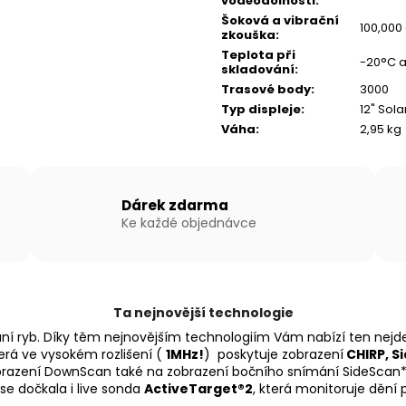
voděodolnosti
:
Šoková a vibrační
100,000
zkouška
:
Teplota při
-20°C a
skladování
:
Trasové body
:
3000
Typ displeje
:
12" Sol
Váha
:
2,95 kg
Dárek zdarma
Ke každé objednávce
Ta nejnovější technologie
ání ryb. Díky těm nejnovějším technologiím Vám nabízí ten nejde
terá ve vysokém rozlišení (
1MHz!
) poskytuje zobrazení
CHIRP, S
obrazení DownScan také na zobrazení bočního snímání SideScan*
se dočkala i live sonda
ActiveTarget®2
, která monitoruje dění