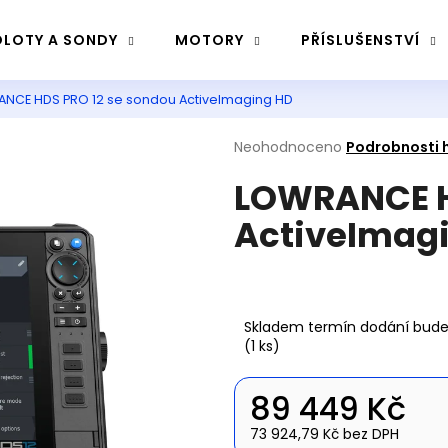
LOTY A SONDY
MOTORY
PŘÍSLUŠENSTVÍ
NCE HDS PRO 12 se sondou ActiveImaging HD
Co potřebujete najít?
Průměrné
Neohodnoceno
Podrobnosti 
hodnocení
LOWRANCE H
produktu
Hledat
je
ActiveImag
0,0
z
5
Doporučujeme
hvězdiček.
Skladem termín dodání bud
(1 ks)
89 449 Kč
73 924,79 Kč bez DPH