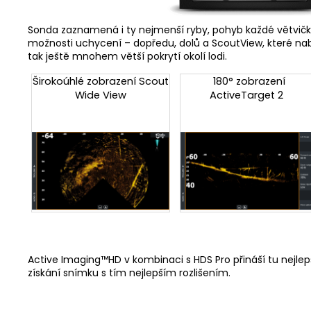
Sonda zaznamená i ty nejmenší ryby, pohyb každé větvičky. 
možnosti uchycení – dopředu, dolů a ScoutView, které nabíz
tak ještě mnohem větší pokrytí okolí lodi.
Širokoúhlé zobrazení Scout
180° zobrazení
Wide View
ActiveTarget 2
Active Imaging™HD v kombinaci s HDS Pro přináší tu nejlep
získání snímku s tím nejlepším rozlišením.