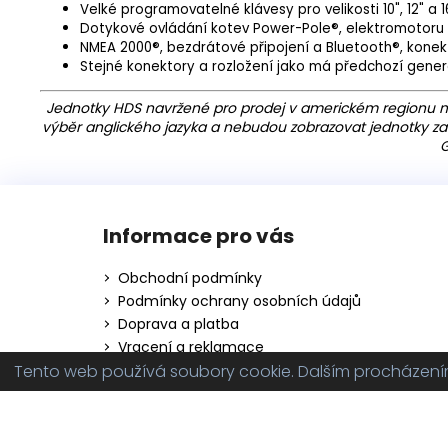
Velké programovatelné klávesy pro velikosti 10", 12" a 1
Dotykové ovládání kotev Power-Pole®, elektromotoru
NMEA 2000®, bezdrátové připojení a Bluetooth®, kone
Stejné konektory a rozložení jako má předchozí gene
Jednotky HDS navržené pro prodej v americkém regionu 
výběr anglického jazyka a nebudou zobrazovat jednotky zalo
G
Z
á
Informace pro vás
p
a
Obchodní podmínky
t
Podmínky ochrany osobních údajů
í
Doprava a platba
Vracení a reklamace
Tento web používá soubory cookie. Dalším procházením 
Copyright 2026
innoboats.cz
. Všechna práva vy