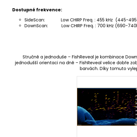
Dostupné frekvence:
SideScan: Low CHIRP Freq. : 455 kHz (445-495 kHz)
DownScan: Low CHIRP Freq. : 700 kHz (690-740kHz)
Stručně a jednoduše – FishReveal je kombinace DownS
jednodušší orientaci na dně – FishReveal velice dobře zo
barvách. Díky tomuto vyle