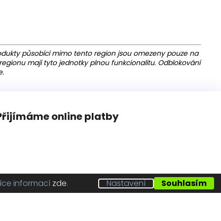
dukty působící mimo tento region jsou omezeny pouze na
egionu mají tyto jednotky plnou funkcionalitu. Odblokování
e.
Přijímáme online platby
íce informací
zde
.
Nastavení
Souhlasím
Vytvořil Shoptet