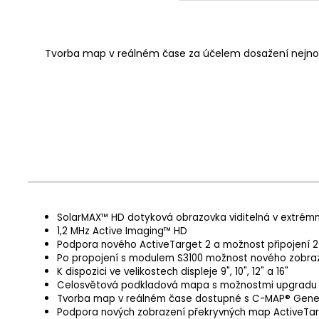
Tvorba map v reálném čase za účelem dosažení nejnově
SolarMAX™ HD dotyková obrazovka viditelná v extrémní
1,2 MHz Active Imaging™ HD
Podpora nového ActiveTarget 2 a možnost připojení 2
Po propojení s modulem S3100 možnost nového zobraz
K dispozici ve velikostech displeje 9", 10", 12" a 16"
Celosvětová podkladová mapa s možnostmi upgradu 
Tvorba map v reálném čase dostupné s C-MAP® Genes
Podpora nových zobrazení překryvných map ActiveTarg