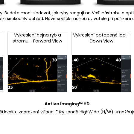
Budete moci sledovat, jak ryby reagují na Vaší nástrahu a optim
í širokoúhlý pohled. Nově si však mohou uživatelé při pořízení 
Vykreslení hejna ryb a
Vykreslení potopené lodi -
stromu - Forward View
Down View
Active Imaging™ HD
ší kvalitu zobrazení vůbec. Díky sondě HighWide (H/W) umožňuje