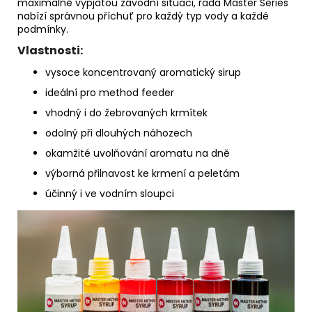
maximálně vypjatou závodní situaci, řada Master Series
nabízí správnou příchuť pro každý typ vody a každé
podmínky.
Vlastnosti:
vysoce koncentrovaný aromatický sirup
ideální pro method feeder
vhodný i do žebrovaných krmítek
odolný při dlouhých náhozech
okamžité uvolňování aromatu na dně
výborná přilnavost ke krmení a peletám
účinný i ve vodním sloupci