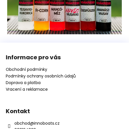
Z
á
Informace pro vás
p
a
Obchodní podmínky
t
Podmínky ochrany osobních údajů
í
Doprava a platba
Vracení a reklamace
Kontakt
obchod
@
innoboats.cz