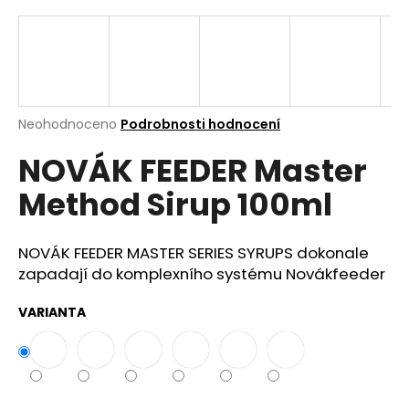
a
j
í
t
?
Průměrné
Neohodnoceno
Podrobnosti hodnocení
hodnocení
NOVÁK FEEDER Master
produktu
je
Method Sirup 100ml
0,0
z
Hledat
5
hvězdiček.
NOVÁK FEEDER MASTER SERIES SYRUPS dokonale
zapadají do komplexního systému Novákfeeder
D
o
VARIANTA
p
o
r
u