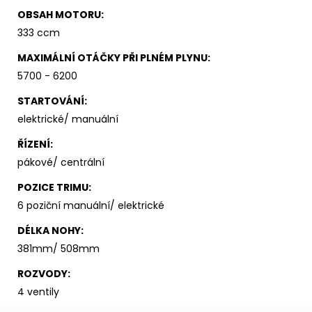
OBSAH MOTORU
:
333 ccm
MAXIMÁLNÍ OTÁČKY PŘI PLNÉM PLYNU
:
5700 - 6200
STARTOVÁNÍ
:
elektrické/ manuální
ŘÍZENÍ
:
pákové/ centrální
POZICE TRIMU
:
6 poziční manuální/ elektrické
DÉLKA NOHY
:
381mm/ 508mm
ROZVODY
:
4 ventily