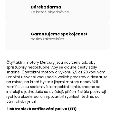
Kč
Dárek zdarma
Ke každé objednávce
Garantujeme spokojenost
našim zákazníkům
Čtyřtaktní motory Mercury jsou navrženy tak, aby
zpřístupnily nedostupné. Aby se dlouhé cesty staly
snadné. Čtyřtaktní motory o výkonu 2,5 až 20 koní vám
umožní užívat si vodu podle vašich představ a dostat se
na místa, na která byste s jinými motory neodvážili
zamířit. Jsou spolehlivé, kompaktní, lehké, snadno se
instalují a jednoduše se ovládají, přičemž stále poskytují
rychlou akceleraci a impozantní rychlost. Jediné, co
vám chybí, je cíl.
Elektronické vstřikování paliva (EFI)