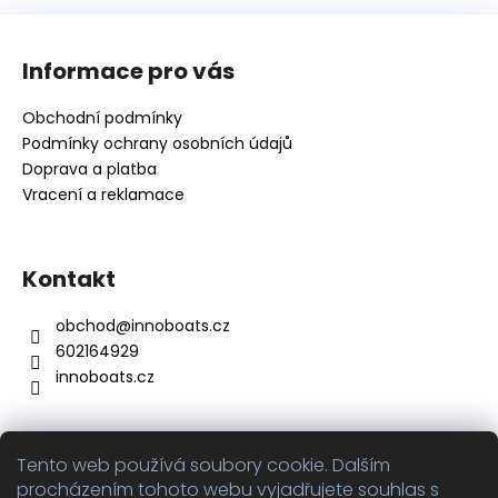
Z
á
Informace pro vás
p
a
Obchodní podmínky
t
Podmínky ochrany osobních údajů
í
Doprava a platba
Vracení a reklamace
Kontakt
obchod
@
innoboats.cz
602164929
innoboats.cz
Tento web používá soubory cookie. Dalším
Přijímáme online platby
procházením tohoto webu vyjadřujete souhlas s