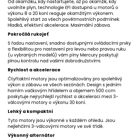
Od okamžiku, kdy nastartujete, až po okamžik, kdy
uvolníte plyn, technologie EFI dostupná u motorů o
výkonu 8 a 20 koní reaguje okamžitým výkonem.
Spolehlivý start za všech povětrnostních podmínek.
Hladká, efektivní akcelerace. Maximální zábava.
Pokročilá rukojeť
S řadou nastavení, snadno dostupnými ovládacími prvky
a flexibilitou pro nastavení pro levou nebo pravou ruku
(u vybraných modelů) vám píny Mercury poskytují
plnou kontrolu nad vašimi dobrodružstvími.
Rychlost a akcelerace
Čtyřtaktní motory jsou optimalizovány pro spolehlivý
výkon a zábavu ve všech sezónách. Design s jedním
horním vačkovým hřídelem a objemem 500 ccm
poskytuje nejrychlejší rychlost a akceleraci mezi 3-
válcovými motory o výkonu 30 koní.
Lehký a kompaktní
Tyto motory jsou výkonné v každém ohledu. Jsou
nejlehčími 3-válcovými motory ve své třídě.
Výkonný alternátor