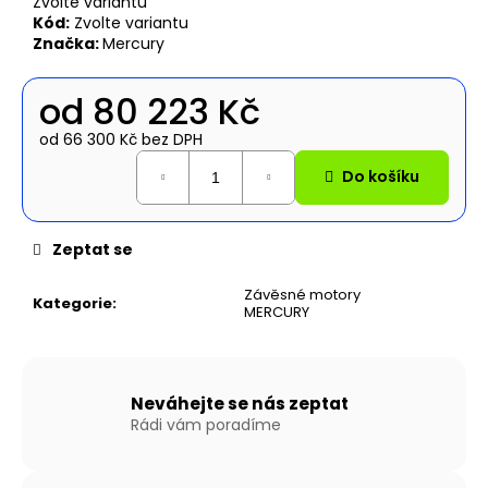
č
Zvolte variantu
Kód:
Zvolte variantu
u
Značka:
Mercury
j
e
m
od
80 223 Kč
e
od
66 300 Kč
bez DPH
Měrná
Do košíku
cena:
NAFUKOVACÍ
ČLUN
WILLIS
BOATS
Zeptat se
RY-
BD300
Závěsné motory
V
Kategorie
:
MERCURY
BÍLO-
MODRÉ
BARVĚ
SE
SKLÁDACÍ
Neváhejte se nás zeptat
HLINÍKOVOU
Rádi vám poradíme
PODLAHOU
16
990