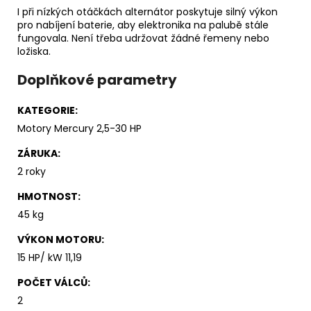
I při nízkých otáčkách alternátor poskytuje silný výkon
pro nabíjení baterie, aby elektronika na palubě stále
fungovala. Není třeba udržovat žádné řemeny nebo
ložiska.
Doplňkové parametry
KATEGORIE
:
Motory Mercury 2,5-30 HP
ZÁRUKA
:
2 roky
HMOTNOST
:
45 kg
VÝKON MOTORU
:
15 HP/ kW 11,19
POČET VÁLCŮ
:
2