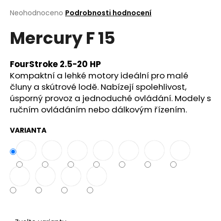
a
Průměrné
Neohodnoceno
Podrobnosti hodnocení
hodnocení
j
Mercury F 15
produktu
í
je
t
0,0
z
?
FourStroke 2.5-20 HP
5
Kompaktní a lehké motory ideální pro malé
hvězdiček.
čluny a skútrové lodě. Nabízejí spolehlivost,
úsporný provoz a jednoduché ovládání. Modely s
ručním ovládáním nebo dálkovým řízením.
Hledat
VARIANTA
D
o
p
o
r
u