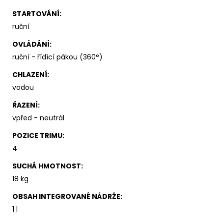
STARTOVÁNÍ
:
ruční
OVLÁDÁNÍ
:
ruční - řídící pákou (360°)
CHLAZENÍ
:
vodou
ŘAZENÍ
:
vpřed - neutrál
POZICE TRIMU
:
4
SUCHÁ HMOTNOST
:
18 kg
OBSAH INTEGROVANÉ NÁDRŽE
:
1 l