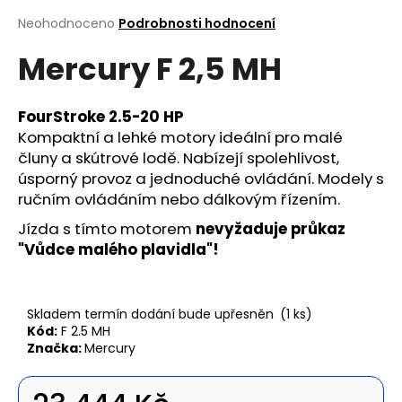
a
Průměrné
Neohodnoceno
Podrobnosti hodnocení
hodnocení
j
Mercury F 2,5 MH
produktu
í
je
t
0,0
z
?
FourStroke 2.5-20 HP
5
Kompaktní a lehké motory ideální pro malé
hvězdiček.
čluny a skútrové lodě. Nabízejí spolehlivost,
úsporný provoz a jednoduché ovládání. Modely s
ručním ovládáním nebo dálkovým řízením.
Hledat
Jízda s tímto motorem
nevyžaduje průkaz
"Vůdce malého plavidla"!
D
o
Skladem termín dodání bude upřesněn
(1 ks)
p
Kód:
F 2.5 MH
o
Značka:
Mercury
r
u