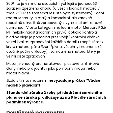
360°, to je v mnoha situacích rychlejší a jednodušší
zařazení zpětného chodu (u všech lodních motorů v
třídě 2,5 HP se zpátečka řeší stejným systémem)! Lodní
motor Mercury je malý a kompaktní, ale zároveň
robustně a kvalitně zpracovaný s vynikající antikorozní
ochranou. V této kategorii má lodní motor Mercury F 2,5
MH několik nadstandardních prvků: optická kontrola
hladiny oleje je pohodlná přes vnější kontrolní okénko,
velmi kvalitní zpracování každého detailu (např: zámek
krytu motoru, páka řízení/plynu, všechny mechanické
otočné páčky a klouby) i samotného motoru, který je
velmi čistě zpracován.
Motor je vhodný pro nafukovací, plastové a hliníkové
čluny, nebo pro jachty i jako pomocný motor nebo
motor hlavní.
Jízda s tímto motorem
nevyžaduje průkaz "Vůdce
malého plavidla"!
Standardní záruka 2 roky, při dodržení servisního
plánu se záruka prodlužuje až na 5 let dle záručních
podmínek výrobce.
Doplňkové parametry