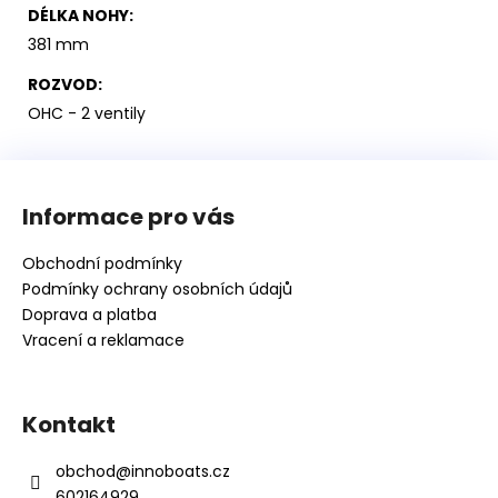
DÉLKA NOHY
:
381 mm
ROZVOD
:
OHC - 2 ventily
Z
á
Informace pro vás
p
a
Obchodní podmínky
t
Podmínky ochrany osobních údajů
í
Doprava a platba
Vracení a reklamace
Kontakt
obchod
@
innoboats.cz
602164929