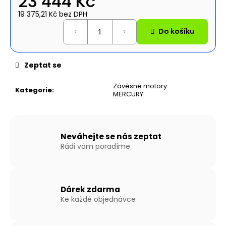
23 444 Kč
č
u
19 375,21 Kč bez DPH
j
Měrná
Do košíku
cena:
e
m
e
Zeptat se
NAFUKOVACÍ
Závěsné motory
Kategorie
:
MERCURY
ČLUN
WILLIS
BOATS
RY-
BD420
Neváhejte se nás zeptat
V
ŠEDO-
Rádi vám poradíme
ŠEDÉ
BARVĚ
SE
SKLÁDACÍ
HLINÍKOVOU
Dárek zdarma
PODLAHOU
Ke každé objednávce
27
190