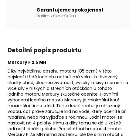
Kč
Garantujeme spokojenost
našim zákazníkům
Detailní popis produktu
Mercury F 2,5 MH
Díky největšímu obsahu motoru (85 ccm) v této
nejslabší třídě lodních motorů má velmi kultivovaný
hladký chod, dlouhou životnost, vysoký točivý moment a
více síly v nízkých a středních otáčkách u tohoto
lodního motoru Mercury skutečně oceníte. Hlavními
výhodami lodního motoru Mercury je minimální kouř
maximální ticho a klid. Tento lodní motor je chlazený
vodou, což právě zaručuje klid na vodě, který oceníte při
rybaření, nebo na vyjížďce s rodinnou. Lodní motor lze
nastavit na 4 polohy trimu a díky tomu se dá u každé
lodi najít ideální poloha. Pro ušetření hmotnosti motor
Mercury F 2,5 MH nemá zpátečku, ale lze s ním otočit o