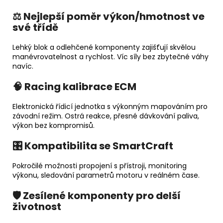
⚖️
Nejlepší poměr výkon/hmotnost ve
své třídě
Lehký blok a odlehčené komponenty zajišťují skvělou
manévrovatelnost a rychlost. Víc síly bez zbytečné váhy
navíc.
🧠
Racing kalibrace ECM
Elektronická řídicí jednotka s výkonným mapováním pro
závodní režim. Ostrá reakce, přesné dávkování paliva,
výkon bez kompromisů.
🎛️
Kompatibilita se SmartCraft
Pokročilé možnosti propojení s přístroji, monitoring
výkonu, sledování parametrů motoru v reálném čase.
🛡️
Zesílené komponenty pro delší
životnost