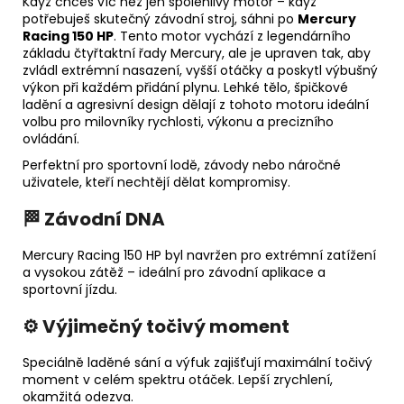
Když chceš víc než jen spolehlivý motor – když
potřebuješ skutečný závodní stroj, sáhni po
Mercury
Racing 150 HP
. Tento motor vychází z legendárního
základu čtyřtaktní řady Mercury, ale je upraven tak, aby
zvládl extrémní nasazení, vyšší otáčky a poskytl výbušný
výkon při každém přidání plynu. Lehké tělo, špičkové
ladění a agresivní design dělají z tohoto motoru ideální
volbu pro milovníky rychlosti, výkonu a precizního
ovládání.
Perfektní pro sportovní lodě, závody nebo náročné
uživatele, kteří nechtějí dělat kompromisy.
🏁
Závodní DNA
Mercury Racing 150 HP byl navržen pro extrémní zatížení
a vysokou zátěž – ideální pro závodní aplikace a
sportovní jízdu.
⚙️
Výjimečný točivý moment
Speciálně laděné sání a výfuk zajišťují maximální točivý
moment v celém spektru otáček. Lepší zrychlení,
okamžitá odezva.