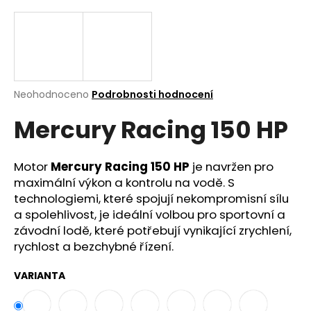
a
j
í
t
?
Průměrné
Neohodnoceno
Podrobnosti hodnocení
hodnocení
Mercury Racing 150 HP
produktu
je
0,0
z
Hledat
Motor
Mercury Racing 150 HP
je navržen pro
5
maximální výkon a kontrolu na vodě. S
hvězdiček.
technologiemi, které spojují nekompromisní sílu
a spolehlivost, je ideální volbou pro sportovní a
D
závodní lodě, které potřebují vynikající zrychlení,
o
rychlost a bezchybné řízení.
p
o
VARIANTA
r
u