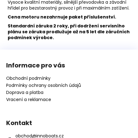
Vysoce kvalitní materiály, silnější převodovka a závodní
hřídel pro bezstarostný provoz i při maximálním zatížení.
Cena motoru nezahrnuje paket příslušenství.
Standardní záruka 2 roky, při dodržení servisního
plánu se záruka prodlužuje až na 5 let dle záručních
podmínek výrobce.
Z
á
Informace pro vás
p
a
Obchodní podmínky
t
Podmínky ochrany osobních údajů
í
Doprava a platba
Vracení a reklamace
Kontakt
obchod
@
innoboats.cz