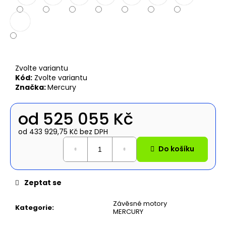
č
u
j
e
m
e
Zvolte variantu
Kód:
Zvolte variantu
NAFUKOVACÍ
Značka:
Mercury
ČLUN
WILLIS
BOATS
od
525 055 Kč
RY-
BD270
od
433 929,75 Kč
bez DPH
V
Měrná
ŠEDO-
Do košíku
cena:
ŠEDÉ
BARVĚ
S
NAFUKOVACÍ
Zeptat se
PODLAHOU
14
Závěsné motory
Kategorie
:
490
MERCURY
Kč