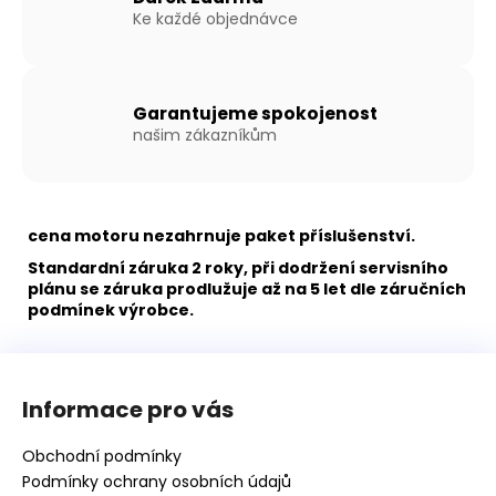
Kč
Ke každé objednávce
Garantujeme spokojenost
našim zákazníkům
cena motoru nezahrnuje paket příslušenství.
Standardní záruka 2 roky, při dodržení servisního
plánu se záruka prodlužuje až na 5 let dle záručních
podmínek výrobce.
Z
á
Informace pro vás
p
a
Obchodní podmínky
t
Podmínky ochrany osobních údajů