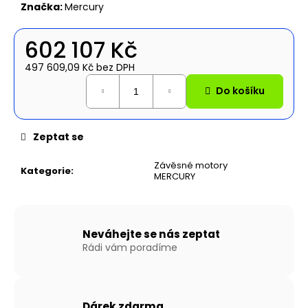
č
Značka:
Mercury
u
j
602 107 Kč
e
m
497 609,09 Kč bez DPH
e
Měrná
Do košíku
cena:
NAFUKOVACÍ
ČLUN
Zeptat se
WILLIS
BOATS
RY-
Závěsné motory
Kategorie
:
BD300
MERCURY
V
ČERVENO-
ČERNÉ
BARVĚ
Neváhejte se nás zeptat
SE
SKLÁDACÍ
Rádi vám poradíme
HLINÍKOVOU
PODLAHOU
16
990
Dárek zdarma