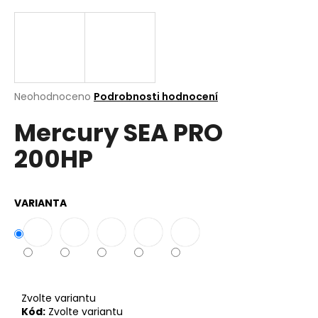
a
j
í
t
?
Průměrné
Neohodnoceno
Podrobnosti hodnocení
hodnocení
Mercury SEA PRO
produktu
je
200HP
0,0
z
Hledat
5
hvězdiček.
VARIANTA
D
o
p
o
r
Zvolte variantu
u
Kód:
Zvolte variantu