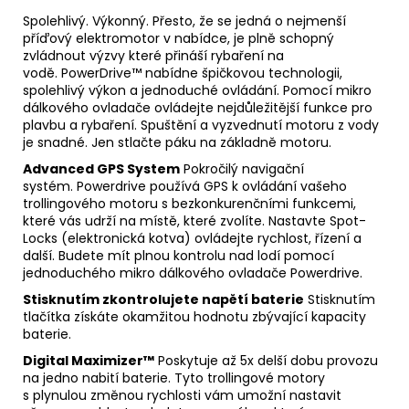
Kč
Spolehlivý. Výkonný. Přesto, že se jedná o nejmenší
příďový elektromotor v nabídce, je plně schopný
zvládnout výzvy které přináší rybaření na
vodě. PowerDrive™ nabídne špičkovou technologii,
spolehlivý výkon a jednoduché ovládání. Pomocí mikro
dálkového ovladače ovládejte nejdůležitější funkce pro
plavbu a rybaření. Spuštění a vyzvednutí motoru z vody
je snadné. Jen stlačte páku na základně motoru.
Advanced GPS System
Pokročilý navigační
systém. Powerdrive používá GPS k ovládání vašeho
trollingového motoru s bezkonkurenčními funkcemi,
které vás udrží na místě, které zvolíte. Nastavte Spot-
Locks (elektronická kotva) ovládejte rychlost, řízení a
další. Budete mít plnou kontrolu nad lodí pomocí
jednoduchého mikro dálkového ovladače Powerdrive.
Stisknutím zkontrolujete napětí baterie
Stisknutím
tlačítka získáte okamžitou hodnotu zbývající kapacity
baterie.
Digital Maximizer™
Poskytuje až 5x delší dobu provozu
na jedno nabití baterie. Tyto trollingové motory
s plynulou změnou rychlosti vám umožní nastavit