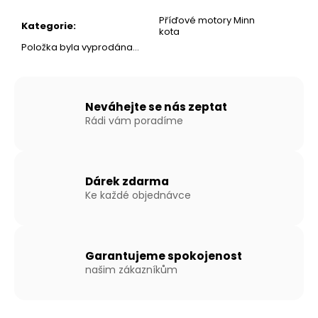
č
u
Příďové motory Minn
Kategorie
:
j
kota
e
Položka byla vyprodána…
m
e
Neváhejte se nás zeptat
Rádi vám poradíme
NAFUKOVACÍ
ČLUN
WILLIS
BOATS
RY-
Dárek zdarma
BD300
V
Ke každé objednávce
ČERVENO-
ČERNÉ
BARVĚ
SE
SKLÁDACÍ
Garantujeme spokojenost
HLINÍKOVOU
našim zákazníkům
PODLAHOU
16
990