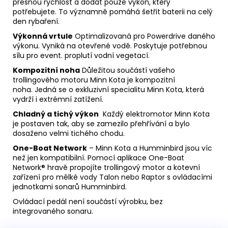
přesnou rychlost a dodat pouze výkon, který
potřebujete. To významně pomáhá šetřit baterii na celý
den rybaření.
Výkonná vrtule
Optimalizovaná pro Powerdrive daného
výkonu. Vyniká na otevřené vodě. Poskytuje potřebnou
sílu pro event. proplutí vodní vegetací.
Kompozitní noha
Důležitou součástí vašeho
trollingového motoru Minn Kota je kompozitní
noha. Jedná se o exkluzivní specialitu Minn Kota, která
vydrží i extrémní zatížení.
Chladný a tichý výkon
Každý elektromotor Minn Kota
je postaven tak, aby se zamezilo přehřívání a bylo
dosaženo velmi tichého chodu.
One-Boat Network
– Minn Kota a Humminbird jsou víc
než jen kompatibilní. Pomocí aplikace One-Boat
Network® hravě propojíte trollingový motor a kotevní
zařízení pro mělké vody Talon nebo Raptor s ovládacími
jednotkami sonarů Humminbird.
Ovládací pedál není součástí výrobku, bez
integrovaného sonaru.