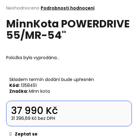
a
Průměrné
Neohodnoceno
Podrobnosti hodnocení
hodnocení
j
MinnKota POWERDRIVE
produktu
í
je
t
55/MR-54"
0,0
z
?
5
hvězdiček.
Položka byla vyprodána…
Hledat
Skladem termín dodání bude upřesněn
Kód:
1358451
Značka:
Minn kota
D
o
37 990 Kč
p
o
31 396,69 Kč bez DPH
Měrná
r
cena:
u
Zeptat se