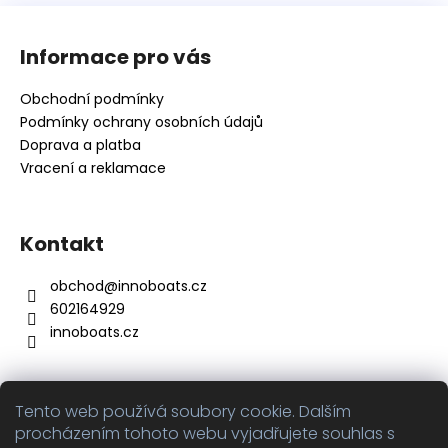
Z
á
Informace pro vás
p
a
Obchodní podmínky
t
Podmínky ochrany osobních údajů
í
Doprava a platba
Vracení a reklamace
Kontakt
obchod
@
innoboats.cz
602164929
innoboats.cz
Tento web používá soubory cookie. Dalším
Přijímáme online platby
procházením tohoto webu vyjadřujete souhlas s