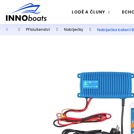
K
Přejít
na
o
LODĚ A ČLUNY
ECHO
obsah
Zpět
Zpět
š
do
do
í
Domů
Příslušenství
Nabíječky
Nabíječka baterií 
k
obchodu
obchodu