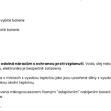
 vybité baterie
bité baterie
, odolná nárazům s ochranou proti vzplanutí.
Voda, olej ne
ku, elektronika je bezpečně zatavena.
 v místech s vysokou teplotou jako jsou uzavřené dílny s vysoko
kou okolní teplotou.
avena mikroprocesorem řízeným "adaptivním" nabíjením baterií.
e.
.