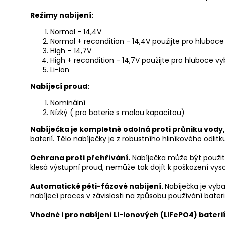
Režimy nabíjení:
Normal - 14,4V
Normal + recondition - 14,4V použijte pro hluboce
High – 14,7V
High + recondition - 14,7V použijte pro hluboce vy
Li-ion
Nabíjecí proud:
Nominální
Nízký ( pro baterie s malou kapacitou)
Nabíječka je kompletně odolná proti průniku vody
baterií. Tělo nabíječky je z robustního hliníkového odlit
Ochrana proti přehřívání.
Nabíječka může být použita
klesá výstupní proud, nemůže tak dojít k poškození vyso
Automatické pěti-fázové nabíjení.
Nabíječka je vyb
nabíjecí proces v závislosti na způsobu používání bateri
Vhodné i pro nabíjení Li-ionových (LiFePO4) baterií