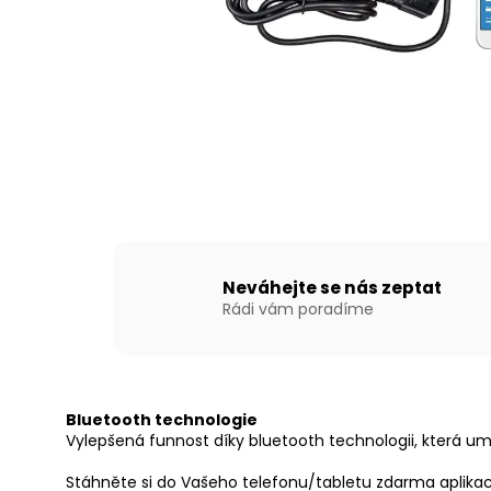
NAFUKOVACÍ ČLUN WILLIS BOATS RY-
BD300 V BÍLO-MODRÉ BARVĚ S
NAFUKOVACÍ PODLAHOU
15 690 Kč
Neváhejte se nás zeptat
Rádi vám poradíme
Bluetooth technologie
Vylepšená funnost díky bluetooth technologii, která 
Stáhněte si do Vašeho telefonu/tabletu zdarma aplika