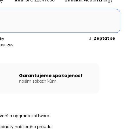
N WILLIS BOATS RY-
EDÉ BARVĚ SE
ÍKOVOU PODLAHOU
Zeptat se
ky
6038269
Garantujeme spokojenost
našim zákazníkům
vení a upgrade software.
odnoty nabíjecího proudu: