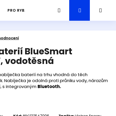
Hledat
Přihlášení
Náku
PRO RYBÁŘE
PRŮVODCE / GUIDING RYBAŘENÍ
košík
hodnocení
aterií BlueSmart
7, vodotěsná
nabíječka baterií na trhu vhodná do těch
. Nabíječka je odolná proti průniku vody, nárazům
í, s integrovaným
Bluetooth.
Následující
ny
Kód:
BPC122547006
Značka:
Victron Energy