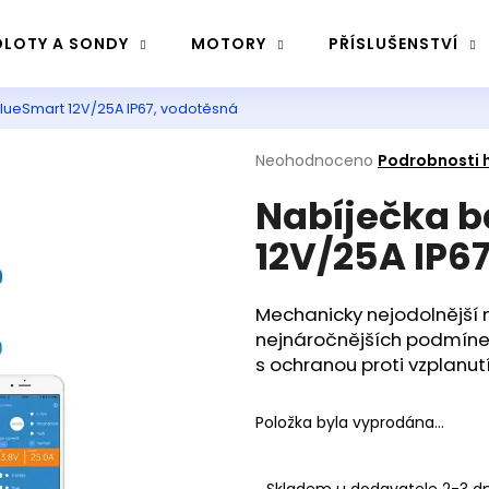
LOTY A SONDY
MOTORY
PŘÍSLUŠENSTVÍ
BlueSmart 12V/25A IP67, vodotěsná
Co potřebujete najít?
Průměrné
Neohodnoceno
Podrobnosti 
hodnocení
Nabíječka b
produktu
Hledat
je
12V/25A IP6
0,0
z
5
Doporučujeme
hvězdiček.
Mechanicky nejodolnější 
nejnáročnějších podmínek
s ochranou proti vzplanut
Položka byla vyprodána…
Skladem u dodavatele 2-3 d