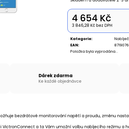
NAFUKOVACÍ ČLUN WILLIS BOATS RY-
NAFUKOVACÍ ČLU
BD200 V BÍLO-MODRÉ BARVĚ S
BD370 V ŠEDO-Š
NAFUKOVACÍ PODLAHOU
SKLÁDACÍ HLIN
4 654 Kč
11 590 Kč
21 690 Kč
3 846,28 Kč bez DPH
Měrná
cena:
Kategorie
:
Nabíječ
EAN
:
871907
Položka byla vyprodána…
Dárek zdarma
Ke každé objednávce
umožňuje bezdrátové monitorování napětí a proudu, změnu nasta
ci VictronConnect a ta Vám umožní volbu nabíjecího režimu a h