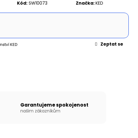
N WILLIS BOATS RY-
Kód:
SW10073
Značka:
KED
MODRÉ BARVĚ SE
ÍKOVOU PODLAHOU
Zeptat se
nství KED
Garantujeme spokojenost
našim zákazníkům