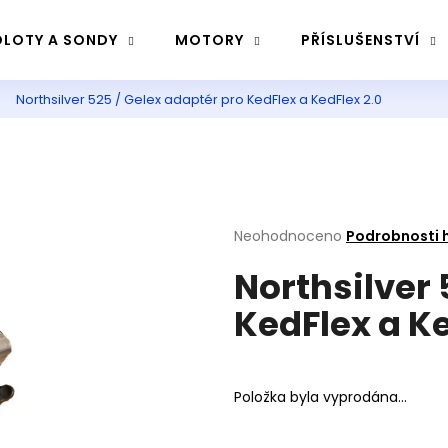
LOTY A SONDY
MOTORY
PŘÍSLUŠENSTVÍ
Northsilver 525 / Gelex adaptér pro KedFlex a KedFlex 2.0
Co potřebujete najít?
Hledat
Průměrné
Neohodnoceno
Podrobnosti 
hodnocení
Doporučujeme
Northsilver 
produktu
je
KedFlex a Ke
0,0
z
5
hvězdiček.
Položka byla vyprodána…