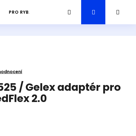
Hledat
Přihlášení
Náku
PRO RYBÁŘE
PRŮVODCE / GUIDING RYBAŘENÍ
košík
hodnocení
525 / Gelex adaptér pro
dFlex 2.0
Následující