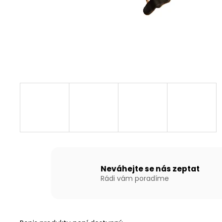
NAFUKOVACÍ ČLUN WILLIS BOATS RY-
BD240 V BÍLO-MODRÉ BARVĚ SE
SKLÁDACÍ DŘEVĚNOU PODLAHOU
13 790 Kč
Neváhejte se nás zeptat
Rádi vám poradíme