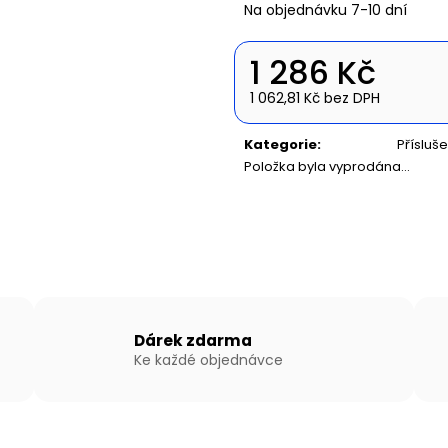
NAFUKOVACÍ ČLUN WILLIS BOATS RY-
NAFUKOVACÍ ČLU
Na objednávku 7-10 dní
BD270 V ZELENÉ BARVĚ SE SKLÁDACÍ
BD300 V BÍLO-
DŘEVĚNOU PODLAHOU
SKLÁDACÍ HLIN
1 286 Kč
14 890 Kč
16 990 Kč
1 062,81 Kč bez DPH
Měrná
cena:
Kategorie
:
Přísluše
Položka byla vyprodána…
Dárek zdarma
Ke každé objednávce